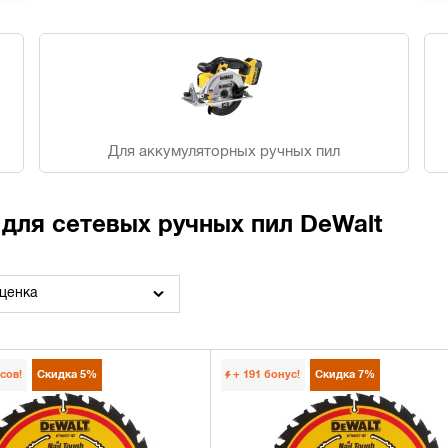
Для аккумуляторных ручных пил
для сетевых ручных пил DeWalt
ценка
сов!
Скидка
5%
+ 191
бонус!
Скидка
7%