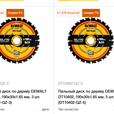
са!
Скидка
5%
+ 219
бонусов!
Скидка
7%
-QZ-3
DT10402-QZ-5
 диск по дереву DEWALT
Пильный диск по дереву DE
 190х30х1.65 мм, 3 шт.
DT10402, 190х30х1.65 мм, 5 шт
-QZ-3)
(DT10402-QZ-5)
тки
диск
Тип оснастки