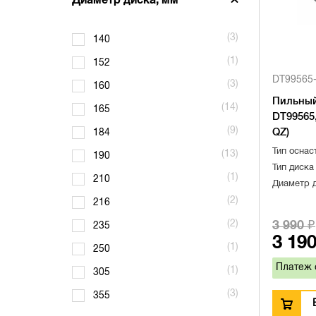
Диаметр диска, мм
(3)
140
(1)
152
DT99565
(3)
160
Пильный
(14)
165
DT99565,
(9)
QZ)
184
Тип оснас
(13)
190
Тип диска
(1)
210
Диаметр 
(2)
216
(2)
3 990 ₽
235
3 190
(1)
250
Платеж 
(1)
305
(3)
355