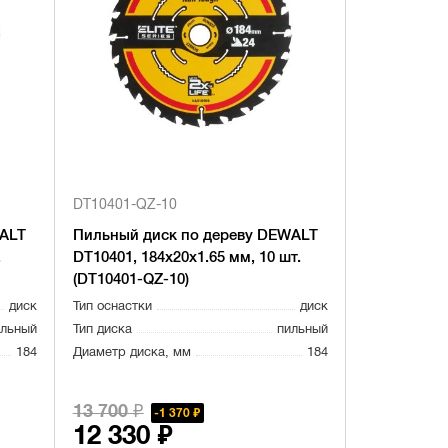
DT10401-QZ-10
WALT
Пильный диск по дереву DEWALT
.
DT10401, 184х20х1.65 мм, 10 шт.
(DT10401-QZ-10)
диск
Тип оснастки
диск
ильный
Тип диска
пильный
184
Диаметр диска, мм
184
13 700 ₽
1 370 ₽
12 330 ₽