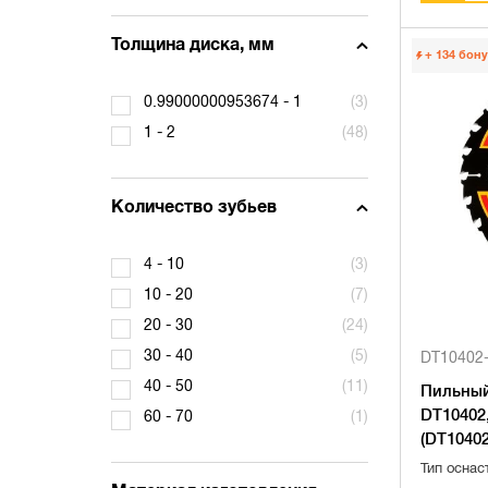
Толщина диска, мм
+ 134
бону
0.99000000953674 - 1
(3)
1 - 2
(48)
Количество зубьев
4 - 10
(3)
10 - 20
(7)
20 - 30
(24)
30 - 40
(5)
DT10402
40 - 50
(11)
Пильный
DT10402,
60 - 70
(1)
(DT10402
Тип оснас