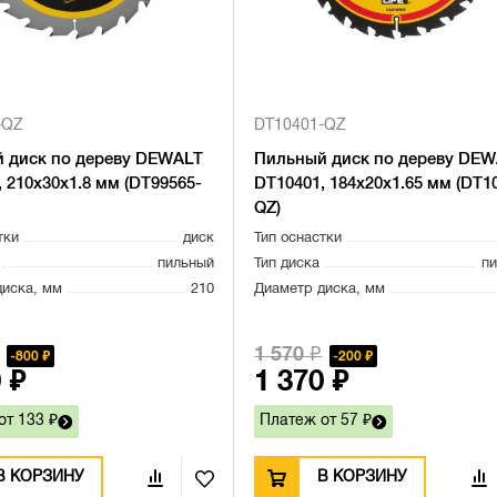
-QZ
DT10401-QZ
 диск по дереву DEWALT
Пильный диск по дереву DE
 210х30х1.8 мм (DT99565-
DT10401, 184х20х1.65 мм (DT1
QZ)
тки
диск
Тип оснастки
пильный
Тип диска
п
диска, мм
210
Диаметр диска, мм
1 570 ₽
800 ₽
200 ₽
 ₽
1 370 ₽
от 133 ₽
Платеж от 57 ₽
В КОРЗИНУ
В КОРЗИНУ