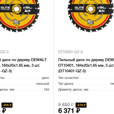
-QZ-3
DT10401-QZ-5
 диск по дереву DEWALT
Пильный диск по дереву DE
 184х20х1.65 мм, 3 шт.
DT10401, 184х20х1.65 мм, 5 шт
-QZ-3)
(DT10401-QZ-5)
тки
диск
Тип оснастки
пильный
Тип диска
п
диска, мм
184
Диаметр диска, мм
6 850 ₽
205 ₽
479 ₽
 ₽
6 371 ₽