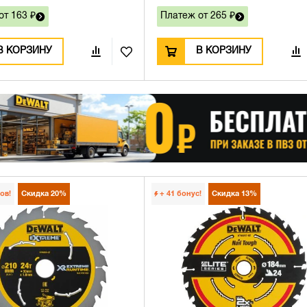
от 163 ₽
Платеж от 265 ₽
В КОРЗИНУ
В КОРЗИНУ
ов!
Скидка
20%
+ 41
бонус!
Скидка
13%