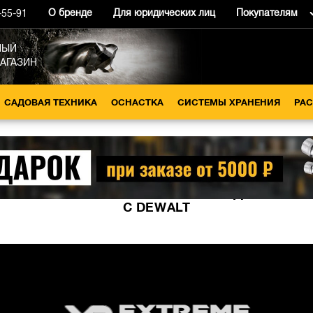
О бренде
Для юридических лиц
Покупателям
-55-91
НЫЙ
МАГАЗИН
САДОВАЯ ТЕХНИКА
ОСНАСТКА
СИСТЕМЫ ХРАНЕНИЯ
РА
Для сетевых ручных пил
ВЫБЕРИТЕ СВОЙ ПИЛЬНЫЙ ДИСК
С DEWALT