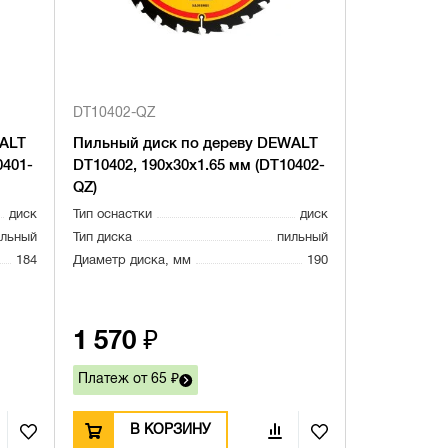
DT10402-QZ
WALT
Пильный диск по дереву DEWALT
0401-
DT10402, 190х30х1.65 мм (DT10402-
QZ)
диск
Тип оснастки
диск
ильный
Тип диска
пильный
184
Диаметр диска, мм
190
1 570 ₽
Платеж от 65 ₽
В КОРЗИНУ