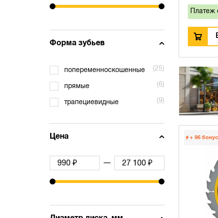
Платеж 
Форма зубьев
(25)
попеременноскошенные
(6)
прямые
(9)
трапециевидные
Цена
+ 96
бонус
—