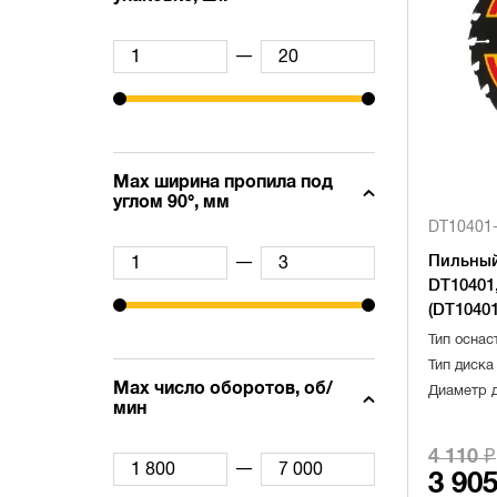
—
Max ширина пропила под
углом 90°, мм
DT10401
Пильный
—
DT10401,
(DT10401
Тип оснас
Тип диска
Max число оборотов, об/
Диаметр 
мин
4 110 ₽
—
3 905