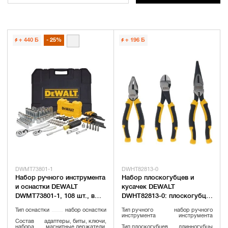
+ 440
Б
25%
+ 196
Б
DWMT73801-1
DWHT82813-0
Набор ручного инструмента
Набор плоскогубцев и
и оснастки DEWALT
кусачек DEWALT
DWMT73801-1, 108 шт., в
DWHT82813-0: плоскогубцы,
кейсе
16 см + длинногубцы, 20 см
Тип оснастки
набор оснастки
Тип ручного
набор ручного
+ кусачки, 16 см
инструмента
инструмента
Состав
адаптеры, биты, ключи,
набора
магнитные держатели,
Тип плоскогубцев
длинногубцы