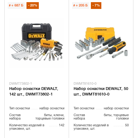
+ 687
Б
20%
+ 205
Б
7%
DWMT73802-1
DWMT81610-0
Набор оснастки DEWALT,
Набор оснастки DEWALT, 50
142 шт., DWMT73802-1
шт., DWMT81610-0
Тип оснастки
набор оснастки
Тип оснастки
набор оснастки
Состав
биты, ключи,
Состав
биты, торцевые
набора
торцевые головки
набора
головки
Количество изделий в
142
Количество изделий в
50
упаковке, шт.
упаковке, шт.