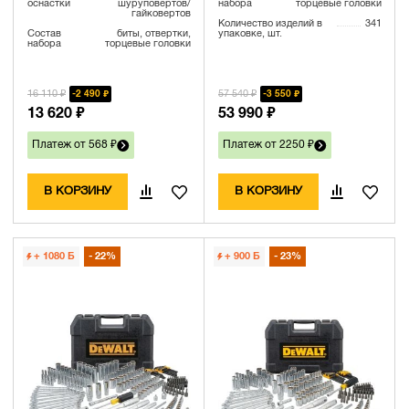
оснастки
шуруповертов/
набора
торцевые головки
гайковертов
Количество изделий в
341
Состав
биты, отвертки,
упаковке, шт.
набора
торцевые головки
16 110 ₽
57 540 ₽
2 490 ₽
3 550 ₽
13 620 ₽
53 990 ₽
Платеж от 568 ₽
Платеж от 2250 ₽
В КОРЗИНУ
В КОРЗИНУ
+ 1080
Б
22%
+ 900
Б
23%