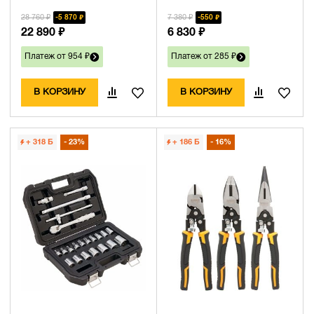
28 760 ₽
7 380 ₽
5 870 ₽
550 ₽
22 890 ₽
6 830 ₽
Платеж от 954 ₽
Платеж от 285 ₽
В КОРЗИНУ
В КОРЗИНУ
+ 318
Б
23%
+ 186
Б
16%