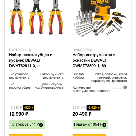
DWHT82811-0
DWMT73800-1
Набор плоскогубцев и
Набор инструментов и
кусачек DEWALT
оснастки DEWALT
DWHT82811-0, с
DWMT73800-1, 89
токоизолирующими
предметов, в кейсе
Тип ручного
набор ручного
Состав
биты, головки, ключ
рукоятками: плоскогубцы +
инструмента
инструмента
набора
гаечный, отвертка,
переходник, трещотка
длинногубцы + кусачки
Тип
длинногубцы,
плоскогубцев
комбинированные
Количество
89
инструментов в наборе
13 810 ₽
23 010 ₽
820 ₽
2 520 ₽
12 990 ₽
20 490 ₽
Платеж от 541 ₽
Платеж от 854 ₽