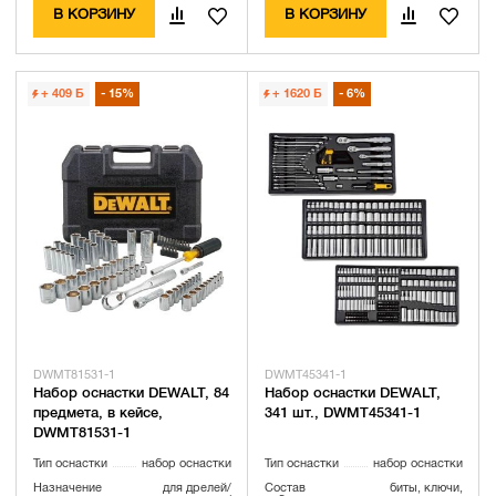
В КОРЗИНУ
В КОРЗИНУ
+ 409
Б
15%
+ 1620
Б
6%
DWMT81531-1
DWMT45341-1
Набор оснастки DEWALT, 84
Набор оснастки DEWALT,
предмета, в кейсе,
341 шт., DWMT45341-1
DWMT81531-1
Тип оснастки
набор оснастки
Тип оснастки
набор оснастки
Назначение
для дрелей/
Состав
биты, ключи,