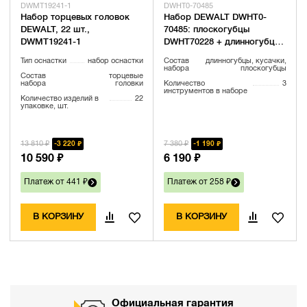
DWMT19241-1
DWHT0-70485
Набор торцевых головок
Набор DEWALT DWHT0-
DEWALT, 22 шт.,
70485: плоскогубцы
DWMT19241-1
DWHT70228 + длинногубцы
DWHT70230 + кусачки
Тип оснастки
набор оснастки
Состав
длинногубцы, кусачки,
DWHT70229
набора
плоскогубцы
Состав
торцевые
набора
головки
Количество
3
инструментов в наборе
Количество изделий в
22
упаковке, шт.
13 810 ₽
7 380 ₽
3 220 ₽
1 190 ₽
10 590 ₽
6 190 ₽
Платеж от 441 ₽
Платеж от 258 ₽
В КОРЗИНУ
В КОРЗИНУ
Официальная гарантия