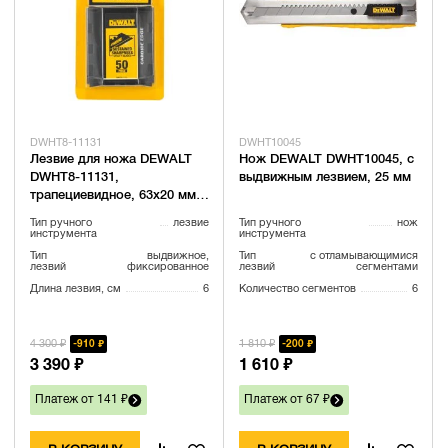
DWHT8-11131
DWHT10045
Лезвие для ножа DEWALT
Нож DEWALT DWHT10045, с
DWHT8-11131,
выдвижным лезвием, 25 мм
трапециевидное, 63x20 мм,
50 шт.
Тип ручного
лезвие
Тип ручного
нож
инструмента
инструмента
Тип
выдвижное,
Тип
с отламывающимися
лезвий
фиксированное
лезвий
сегментами
Длина лезвия, см
6
Количество сегментов
6
4 300 ₽
1 810 ₽
910 ₽
200 ₽
3 390 ₽
1 610 ₽
Платеж от 141 ₽
Платеж от 67 ₽