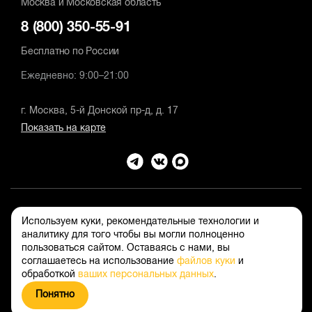
Москва и Московская область
8 (800) 350-55-91
Бесплатно по России
Ежедневно: 9:00–21:00
г. Москва, 5-й Донской пр-д, д. 17
Показать на карте
© 2026 Официальный интернет-магазин DEWALT
Используем куки, рекомендательные технологии и
аналитику для того чтобы вы могли полноценно
Правовая информация
пользоваться сайтом. Оставаясь с нами, вы
Положение об обработке и защите персональных данных
соглашаетесь на использование
файлов куки
и
обработкой
ваших персональных данных
.
Понятно