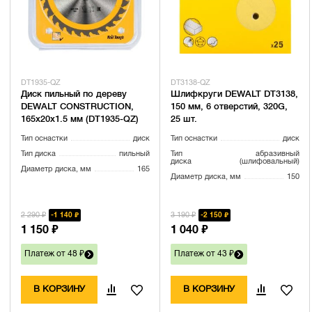
DT1935-QZ
DT3138-QZ
Диск пильный по дереву
Шлифкруги DEWALT DT3138,
DEWALT CONSTRUCTION,
150 мм, 6 отверстий, 320G,
165х20х1.5 мм (DT1935-QZ)
25 шт.
Тип оснастки
диск
Тип оснастки
диск
Тип диска
пильный
Тип
абразивный
диска
(шлифовальный)
Диаметр диска, мм
165
Диаметр диска, мм
150
2 290 ₽
3 190 ₽
1 140 ₽
2 150 ₽
1 150 ₽
1 040 ₽
Платеж от 48 ₽
Платеж от 43 ₽
В КОРЗИНУ
В КОРЗИНУ