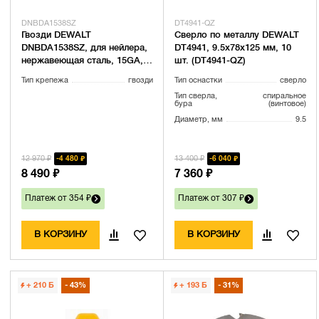
DNBDA1538SZ
DT4941-QZ
Гвозди DEWALT
Сверло по металлу DEWALT
DNBDA1538SZ, для нейлера,
DT4941, 9.5x78x125 мм, 10
нержавеющая сталь, 15GA,
шт. (DT4941-QZ)
38x1.8 мм, 4000 шт.
Тип крепежа
гвозди
Тип оснастки
сверло
Тип сверла,
спиральное
бура
(винтовое)
Диаметр, мм
9.5
12 970 ₽
13 400 ₽
4 480 ₽
6 040 ₽
8 490 ₽
7 360 ₽
Платеж от 354 ₽
Платеж от 307 ₽
В КОРЗИНУ
В КОРЗИНУ
+ 210
Б
43%
+ 193
Б
31%