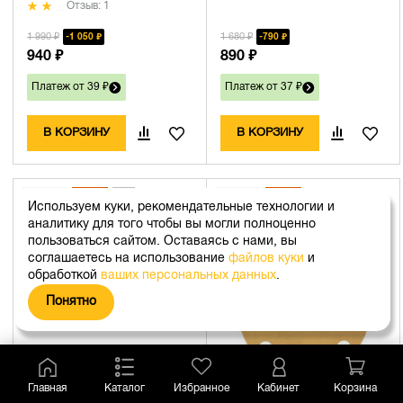
Отзыв: 1
1 990 ₽
1 680 ₽
1 050 ₽
790 ₽
940 ₽
890 ₽
Платеж от 39 ₽
Платеж от 37 ₽
В КОРЗИНУ
В КОРЗИНУ
+ 22
Б
24%
+ 16
Б
82%
Используем куки, рекомендательные технологии и
аналитику для того чтобы вы могли полноценно
пользоваться сайтом. Оставаясь с нами, вы
соглашаетесь на использование
файлов куки
и
обработкой
ваших персональных данных
.
Понятно
Главная
Каталог
Избранное
Кабинет
Корзина