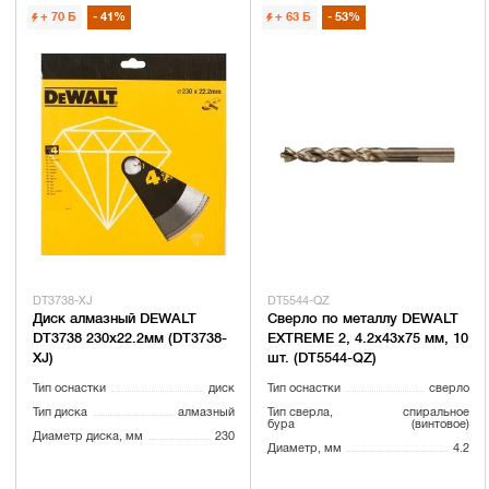
+ 70
Б
41%
+ 63
Б
53%
DT3738-XJ
DT5544-QZ
Диск алмазный DEWALT
Сверло по металлу DEWALT
DT3738 230х22.2мм (DT3738-
EXTREME 2, 4.2x43x75 мм, 10
XJ)
шт. (DT5544-QZ)
Тип оснастки
диск
Тип оснастки
сверло
Тип диска
алмазный
Тип сверла,
спиральное
бура
(винтовое)
Диаметр диска, мм
230
Диаметр, мм
4.2