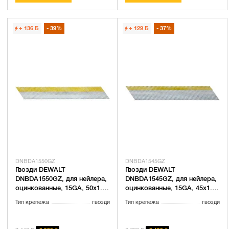
+ 136
Б
39%
+ 129
Б
37%
DNBDA1550GZ
DNBDA1545GZ
Гвозди DEWALT
Гвозди DEWALT
DNBDA1550GZ, для нейлера,
DNBDA1545GZ, для нейлера,
оцинкованные, 15GA, 50x1.8
оцинкованные, 15GA, 45x1.8
мм, 4000 шт.
мм, 4000 шт.
Тип крепежа
гвозди
Тип крепежа
гвозди