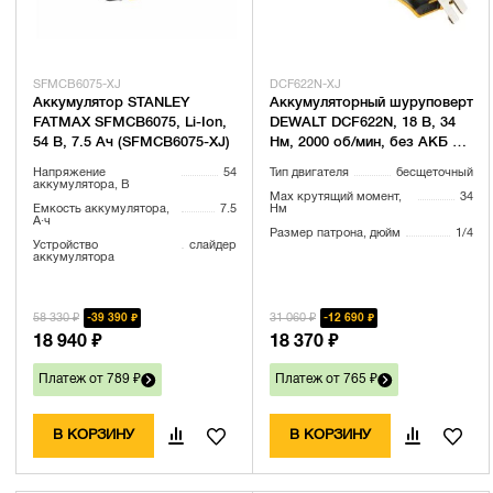
SFMCB6075-XJ
DCF622N-XJ
Аккумулятор STANLEY
Аккумуляторный шуруповерт
FATMAX SFMCB6075, Li-Ion,
DEWALT DCF622N, 18 В, 34
54 В, 7.5 Ач (SFMCB6075-XJ)
Нм, 2000 об/мин, без АКБ и
ЗУ (DCF622N-XJ)
Напряжение
54
Тип двигателя
бесщеточный
аккумулятора, В
Max крутящий момент,
34
Емкость аккумулятора,
7.5
Нм
А·ч
Размер патрона, дюйм
1/4
Устройство
слайдер
аккумулятора
58 330 ₽
31 060 ₽
39 390 ₽
12 690 ₽
18 940 ₽
18 370 ₽
Платеж от 789 ₽
Платеж от 765 ₽
В КОРЗИНУ
В КОРЗИНУ