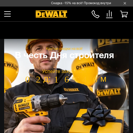
Скидка -15% на всё! Промокод внутри →
Крутые скидки на всё!
В честь Дня строителя
0
2
1
6
4
6
:
: