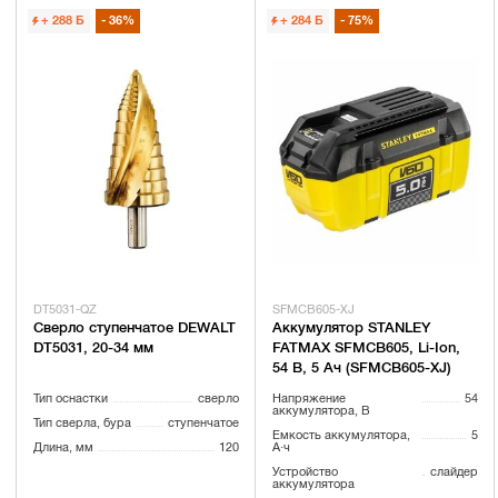
+ 288
Б
36%
+ 284
Б
75%
DT5031-QZ
SFMCB605-XJ
Сверло ступенчатое DEWALT
Аккумулятор STANLEY
DT5031, 20-34 мм
FATMAX SFMCB605, Li-Ion,
54 В, 5 Ач (SFMCB605-XJ)
Тип оснастки
сверло
Напряжение
54
аккумулятора, В
Тип сверла, бура
ступенчатое
Емкость аккумулятора,
5
Длина, мм
120
А·ч
Устройство
слайдер
аккумулятора