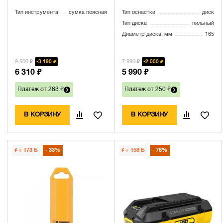
Тип инструмента
сумка поясная
Тип оснастки
диск
Тип диска
пильный
Диаметр диска, мм
165
9 500 ₽
7 990 ₽
3 190 ₽
2 000 ₽
6 310 ₽
5 990 ₽
Платеж от 263 ₽
Платеж от 250 ₽
В КОРЗИНУ
В КОРЗИНУ
+ 173
Б
33%
+ 158
Б
76%