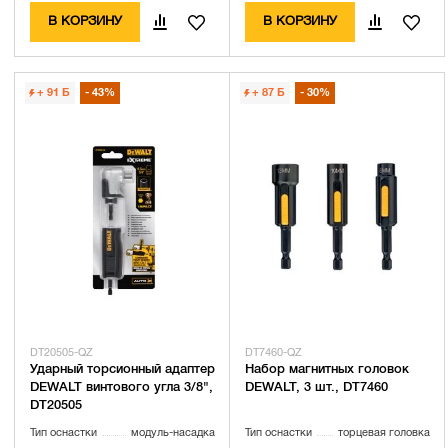
В КОРЗИНУ
В КОРЗИНУ
+ 91
Б
43%
+ 87
Б
30%
DT20505-QZ
DT7460-QZ
Ударный торсионный адаптер
Набор магнитных головок
DEWALT винтового угла 3/8",
DEWALT, 3 шт., DT7460
DT20505
Тип оснастки
модуль-насадка
Тип оснастки
торцевая головка