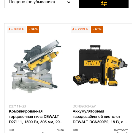
По цене (по убыванию)
+ 3990
Б
34%
+ 2799
Б
40%
D27111-QS
DCN890P2-QW
Комбинированная
Аккумуляторный
торцовочная пила DEWALT
гвоздезабивной пистолет
D27111, 1500 Вт, 305 мм, 2950
DEWALT DCN890P2, 18 В, c 2
об/мин (D27111-QS)
АКБ 5 Ач и ЗУ, в кейсе
Тип
пила
Тип
пистолет
(DCN890P2-QW)