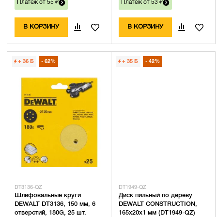
Платеж от 55 ₽
Платеж от 53 ₽
В КОРЗИНУ
В КОРЗИНУ
+ 36
Б
62%
+ 35
Б
42%
DT3136-QZ
DT1949-QZ
Шлифовальные круги
Диск пильный по дереву
DEWALT DT3136, 150 мм, 6
DEWALT CONSTRUCTION,
отверстий, 180G, 25 шт.
165х20х1 мм (DT1949-QZ)