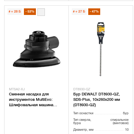
+ 28
Б
53%
+ 27
Б
47%
MTSA2-XJ
DT8930-QZ
Сменная насадка для
Бур DEWALT DT8930-QZ,
инструментов MultiEvo:
SDS-Plus, 10x260x200 мм
Шлифовальная машина
(DT8930-QZ)
BLACK+DECKER MTSA2
Тип оснастки
бур
Тип сверла,
спиральное
бура
(винтовое)
Диаметр, мм
10