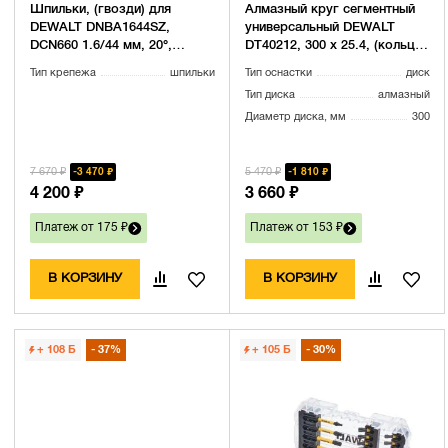
Шпильки, (гвозди) для
Алмазный круг сегментный
DEWALT DNBA1644SZ,
универсальный DEWALT
DCN660 1.6/44 мм, 20°,
DT40212, 300 x 25.4, (кольцо
нержавеющая сталь, 2500
20 мм, в комплекте)
Тип крепежа
шпильки
Тип оснастки
диск
шт./пачка.
Тип диска
алмазный
Диаметр диска, мм
300
7 670 ₽
5 470 ₽
3 470 ₽
1 810 ₽
4 200 ₽
3 660 ₽
Платеж от 175 ₽
Платеж от 153 ₽
В КОРЗИНУ
В КОРЗИНУ
+ 108
Б
37%
+ 105
Б
30%