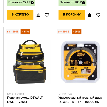
Платеж от 291 ₽
Платеж от 268 ₽
В КОРЗИНУ
В КОРЗИНУ
+ 189
Б
34%
+ 180
Б
25%
DWST1-75551
DT1471-QZ
Поясная сумка DEWALT
Универсальный пильный диск
DWST1-75551
DEWALT DT1471, 165/20 мм.