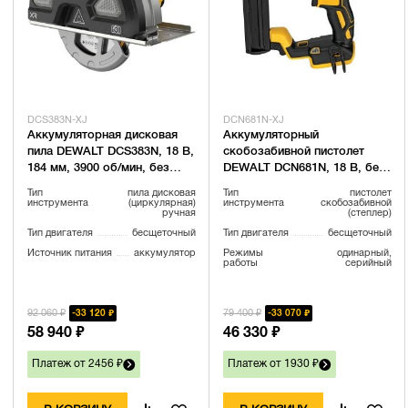
DCS383N-XJ
DCN681N-XJ
Аккумуляторная дисковая
Аккумуляторный
пила DEWALT DCS383N, 18 В,
скобозабивной пистолет
184 мм, 3900 об/мин, без
DEWALT DCN681N, 18 В, без
АКБ и ЗУ (DCS383N-XJ)
АКБ и ЗУ (DCN681N-XJ)
Тип
пила дисковая
Тип
пистолет
инструмента
(циркулярная)
инструмента
скобозабивной
ручная
(степлер)
Тип двигателя
бесщеточный
Тип двигателя
бесщеточный
Источник питания
аккумулятор
Режимы
одинарный,
работы
серийный
92 060 ₽
79 400 ₽
33 120 ₽
33 070 ₽
58 940 ₽
46 330 ₽
Платеж от 2456 ₽
Платеж от 1930 ₽