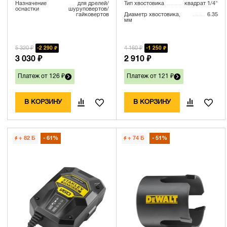
Назначение
для дрелей/
Тип хвостовика
квадрат 1/4"
оснастки
шуруповертов/
гайковертов
Диаметр хвостовика,
6.35
мм
5 320 ₽
4 160 ₽
2 290 ₽
1 250 ₽
3 030 ₽
2 910 ₽
Платеж от 126 ₽
Платеж от 121 ₽
В КОРЗИНУ
В КОРЗИНУ
+ 82
Б
61%
+ 74
Б
51%