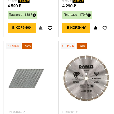
7 440 ₽
6 780 ₽
2 920 ₽
2 490 ₽
4 520 ₽
4 290 ₽
Платеж от 188 ₽
Платеж от 179 ₽
В КОРЗИНУ
В КОРЗИНУ
+ 126
Б
45%
+ 110
Б
33%
DNBA1644SZ
DT40212-QZ