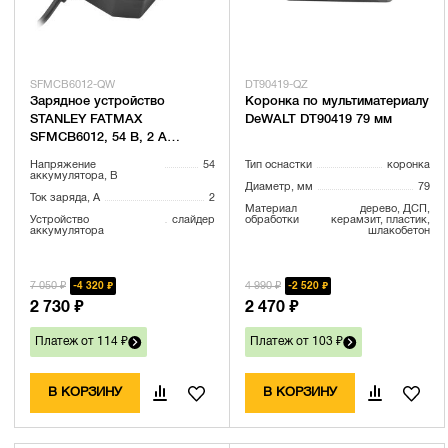
SFMCB6012-QW
DT90419-QZ
Зарядное устройство
Коронка по мультиматериалу
STANLEY FATMAX
DeWALT DT90419 79 мм
SFMCB6012, 54 В, 2 А
(SFMCB6012-QW)
Напряжение
54
Тип оснастки
коронка
аккумулятора, В
Диаметр, мм
79
Ток заряда, А
2
Материал
дерево, ДСП,
Устройство
слайдер
обработки
керамзит, пластик,
аккумулятора
шлакобетон
7 050 ₽
4 990 ₽
4 320 ₽
2 520 ₽
2 730 ₽
2 470 ₽
Платеж от 114 ₽
Платеж от 103 ₽
В КОРЗИНУ
В КОРЗИНУ