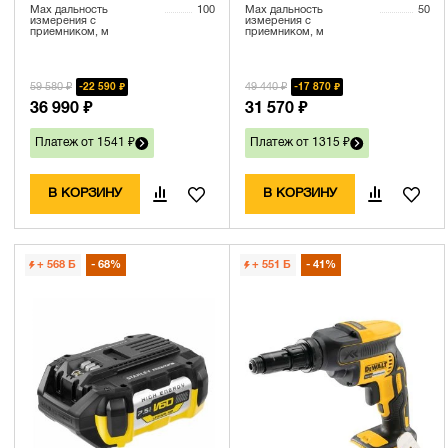
Max дальность
100
Max дальность
50
измерения с
измерения с
приемником, м
приемником, м
59 580 ₽
49 440 ₽
22 590 ₽
17 870 ₽
36 990 ₽
31 570 ₽
Платеж от 1541 ₽
Платеж от 1315 ₽
В КОРЗИНУ
В КОРЗИНУ
+ 568
Б
68%
+ 551
Б
41%