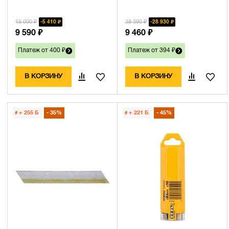
15 000 ₽
38 390 ₽
5 410 ₽
28 930 ₽
9 590 ₽
9 460 ₽
Платеж от 400 ₽
Платеж от 394 ₽
В КОРЗИНУ
В КОРЗИНУ
+ 255
Б
35%
+ 221
Б
45%