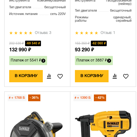
инструмента
комбинированная
инструмента
гвоздезабивной
(нейлер)
Тип двигателя
бесщеточный
Тип двигателя
бесщеточный
Источник питания
сеть 220V
Режимы
одинарный,
работы
серийный
Отзыва: 3
Отзыв: 1
202 530 ₽
155 350 ₽
69 540 ₽
62 060 ₽
132 990 ₽
93 290 ₽
Платеж от 5541 ₽
Платеж от 3887 ₽
В КОРЗИНУ
В КОРЗИНУ
+ 1768
Б
36%
+ 1390
Б
42%