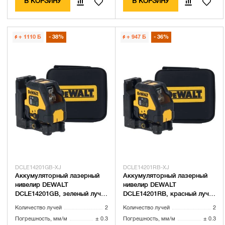
В КОРЗИНУ
В КОРЗИНУ
+ 1110
Б
38%
+ 947
Б
36%
DCLE14201GB-XJ
DCLE14201RB-XJ
Аккумуляторный лазерный
Аккумуляторный лазерный
нивелир DEWALT
нивелир DEWALT
DCLE14201GB, зеленый луч,
DCLE14201RB, красный луч,
45 м, со встроенной АКБ, в
30 м, со встроенной АКБ, в
Количество лучей
2
Количество лучей
2
чехле (DCLE14201GB-XJ)
чехле (DCLE14201RB-XJ)
Погрешность, мм/м
± 0.3
Погрешность, мм/м
± 0.3