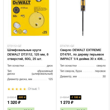
DT3112-QZ
DT4791-QZ
Шлифовальные круги
Сверло DEWALT EXTREME
DEWALT DT3112, 125 мм, 8
DT4791, по дереву перьевое
отверстий, 60G, 25 шт.
IMPACT 1/4 дюйма 30 x 406
мм
Тип оснастки
диск
Тип оснастки
сверло
Тип
абразивный
Тип сверла, бура
перовое
диска
(шлифовальный)
Диаметр, мм
30
Диаметр диска, мм
125
Отзыв: 1
2 000 ₽
2 450 ₽
680 ₽
1 180 ₽
1 320 ₽
1 270 ₽