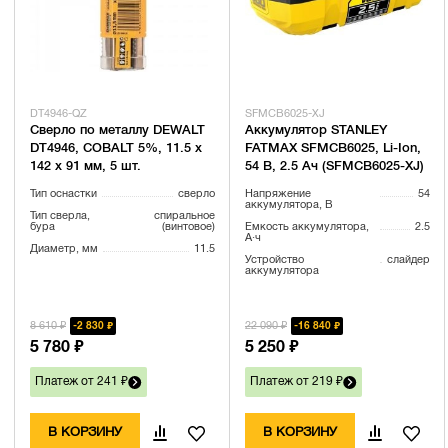
DT4946-QZ
SFMCB6025-XJ
Сверло по металлу DEWALT
Аккумулятор STANLEY
DT4946, COBALT 5%, 11.5 x
FATMAX SFMCB6025, Li-Ion,
142 x 91 мм, 5 шт.
54 В, 2.5 Ач (SFMCB6025-XJ)
Тип оснастки
сверло
Напряжение
54
аккумулятора, В
Тип сверла,
спиральное
бура
(винтовое)
Емкость аккумулятора,
2.5
А·ч
Диаметр, мм
11.5
Устройство
слайдер
аккумулятора
8 610 ₽
22 090 ₽
2 830 ₽
16 840 ₽
5 780 ₽
5 250 ₽
Платеж от 241 ₽
Платеж от 219 ₽
В КОРЗИНУ
В КОРЗИНУ