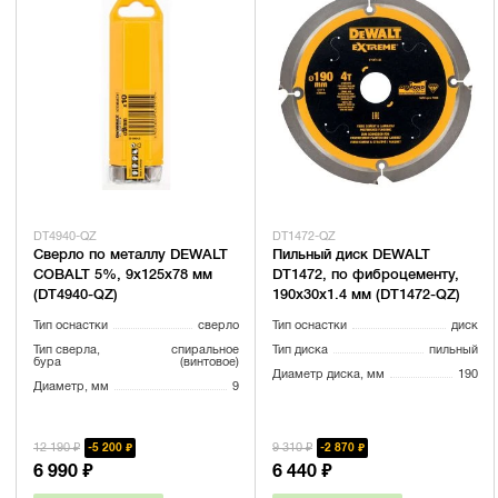
DT4940-QZ
DT1472-QZ
Сверло по металлу DEWALT
Пильный диск DEWALT
COBALT 5%, 9x125x78 мм
DT1472, по фиброцементу,
(DT4940-QZ)
190х30х1.4 мм (DT1472-QZ)
Тип оснастки
сверло
Тип оснастки
диск
Тип сверла,
спиральное
Тип диска
пильный
бура
(винтовое)
Диаметр диска, мм
190
Диаметр, мм
9
12 190 ₽
9 310 ₽
5 200 ₽
2 870 ₽
6 990 ₽
6 440 ₽