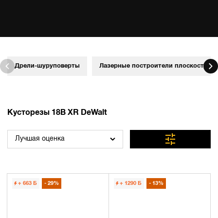
Дрели-шуруповерты
Лазерные построители плоскостей
Кусторезы 18В XR DeWalt
Лучшая оценка
+ 663
Б
29%
+ 1290
Б
13%