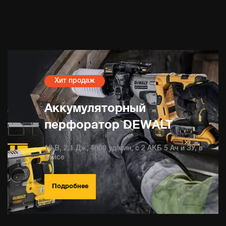
Хит продаж
Аккумуляторный
перфоратор DEWALT
18 В, 2.1 Дж, 4600 уд/мин, с 2 АКБ 5 Ач и ЗУ, в
кейсе
Подробнее