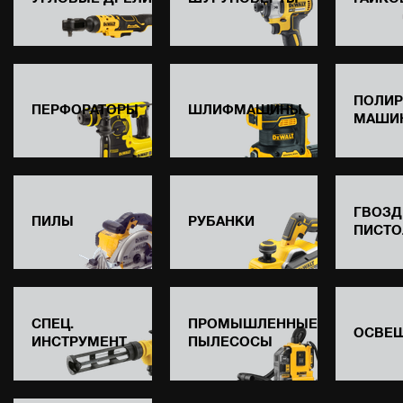
ПОЛИ
ПЕРФОРАТОРЫ
ШЛИФМАШИНЫ
МАШИ
ГВОЗД
ПИЛЫ
РУБАНКИ
ПИСТО
СПЕЦ.
ПРОМЫШЛЕННЫЕ
ОСВЕ
ИНСТРУМЕНТ
ПЫЛЕСОСЫ