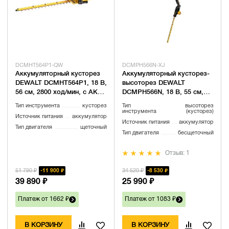
DCMHT564P1-QW
DCMPH566N-XJ
Аккумуляторный кусторез
Аккумуляторный кусторез-
DEWALT DCMHT564P1, 18 В,
высоторез DEWALT
56 см, 2800 ход/мин, с АКБ
DCMPH566N, 18 В, 55 см,
5 Ач и ЗУ (DCMHT564P1-
2800 ход/мин, без АКБ и ЗУ
Тип инструмента
кусторез
Тип
высоторез
QW)
(DCMPH566N-XJ)
инструмента
(кусторез)
Источник питания
аккумулятор
Источник питания
аккумулятор
Тип двигателя
щеточный
Тип двигателя
бесщеточный
Отзыв: 1
51 790 ₽
34 520 ₽
11 900 ₽
8 530 ₽
39 890 ₽
25 990 ₽
Платеж от 1662 ₽
Платеж от 1083 ₽
В КОРЗИНУ
В КОРЗИНУ