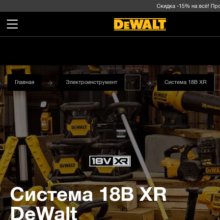
Скидка -15% на всё! Промо
Главная
Электроинструмент
Система 18В XR
Система 18В XR
DeWalt