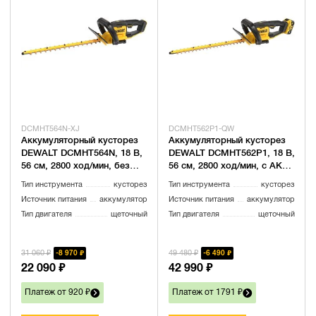
DCMHT564N-XJ
DCMHT562P1-QW
Аккумуляторный кусторез
Аккумуляторный кусторез
DEWALT DCMHT564N, 18 В,
DEWALT DCMHT562P1, 18 В,
56 см, 2800 ход/мин, без
56 см, 2800 ход/мин, с АКБ
АКБ и ЗУ (DCMHT564N-XJ)
5 Ач и ЗУ (DCMHT562P1-
Тип инструмента
кусторез
Тип инструмента
кусторез
QW)
Источник питания
аккумулятор
Источник питания
аккумулятор
Тип двигателя
щеточный
Тип двигателя
щеточный
31 060 ₽
49 480 ₽
8 970 ₽
6 490 ₽
22 090 ₽
42 990 ₽
Платеж от 920 ₽
Платеж от 1791 ₽