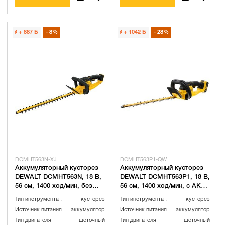
+ 887
Б
8%
+ 1042
Б
28%
DCMHT563N-XJ
DCMHT563P1-QW
Аккумуляторный кусторез
Аккумуляторный кусторез
DEWALT DCMHT563N, 18 В,
DEWALT DCMHT563P1, 18 В,
56 см, 1400 ход/мин, без
56 см, 1400 ход/мин, с АКБ
АКБ и ЗУ (DCMHT563N-XJ)
5 Ач и ЗУ (DCMHT563P1-
Тип инструмента
кусторез
Тип инструмента
кусторез
QW)
Источник питания
аккумулятор
Источник питания
аккумулятор
Тип двигателя
щеточный
Тип двигателя
щеточный