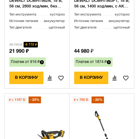
DEWALT DCMHT562N, 18 В,
DEWALT DCMHT563P1, 18 В,
56 см, 2800 ход/мин, без
56 см, 1400 ход/мин, с АКБ
АКБ и ЗУ (DCMHT562N-XJ)
5 Ач и ЗУ (DCMHT563P1N-
Тип инструмента
кусторез
Тип инструмента
кусторез
XJ)
Источник питания
аккумулятор
Источник питания
аккумулятор
Тип двигателя
щеточный
Тип двигателя
щеточный
28 760 ₽
6 770 ₽
21 990 ₽
44 980 ₽
Платеж от 916 ₽
Платеж от 1874 ₽
В КОРЗИНУ
В КОРЗИНУ
+ 1197
Б
23%
+ 780
Б
25%