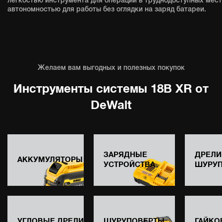
легкостью инструмента для операций в труднодоступных мест
автономностью для работы без оглядки на заряд батареи.
Желаем вам выгодных и полезных покупок
Инструменты системы 18В XR от
DeWalt
ЗАРЯДНЫЕ
ДРЕЛИ
АККУМУЛЯТОРЫ
УСТРОЙСТВА
ШУРУ
УГЛОВЫЕ ДРЕЛИ
ШУРУПОВЕРТЫ
ГАЙКО