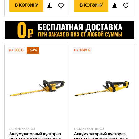
В КОРЗИНУ
В КОРЗИНУ
+ 660
Б
24%
+ 1349
Б
DCMHT562N-XJ
DCMHT563P1N-XJ
Аккумуляторный кусторез
Аккумуляторный кусторез