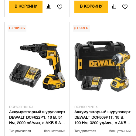
В КОРЗИНУ
В КОРЗИНУ
+ 1013
Б
+ 969
Б
DCF622P1N-XJ
DCF809P1NT-XJ
Аккумуляторный шуруповерт
Аккумуляторный шуруповерт
DEWALT DCF622P1, 18 В, 34
DEWALT DCF809P1T, 18 В,
Нм, 2000 об/мин, с АКБ 5 Ач
190 Нм, 3200 уд/мин, с АКБ 5
и ЗУ (DCF622P1N-XJ)
Ач и ЗУ, в кейсе
Тип двигателя
бесщеточный
Тип двигателя
бесщеточный
(DCF809P1NT-XJ)