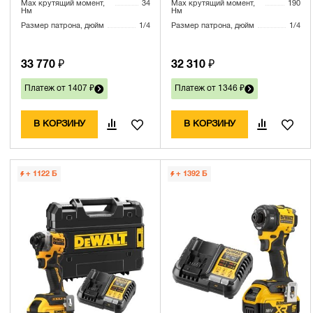
Max крутящий момент,
34
Max крутящий момент,
190
Нм
Нм
Размер патрона, дюйм
1/4
Размер патрона, дюйм
1/4
33 770 ₽
32 310 ₽
Платеж от 1407 ₽
Платеж от 1346 ₽
В КОРЗИНУ
В КОРЗИНУ
+ 1122
Б
+ 1392
Б