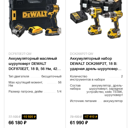
DCF870E2T-QW
DCK266P2T-QW
Аккумуляторный масляный
Аккумуляторный набор
шуруповерт DEWALT
DEWALT DCK266P2T, 18 В:
DCF870E2T, 18 В, 56 Нм, 4200
ударная дрель-шуруповерт
уд/мин, с 2 АКБ 1.7 Ач и ЗУ,
DCD796 + шуруповерт
Тип двигателя
бесщеточный
Количество
2
в кейсе TSTAK (DCF870E2T-
DCF887, 2 АКБ 5 Ач и ЗУ, в
инструментов в наборе
Max крутящий момент,
56
QW)
кейсе TSTAK
Нм
Состав
аккумулятор, дрель-
набора
шуруповерт, зарядное
Размер патрона, дюйм
1/4
устройство, кейс TSTAK,
шуруповерт
Источник питания
аккумулятор
77 100 ₽
79 400 ₽
10 920 ₽
17 410 ₽
66 180 ₽
61 990 ₽