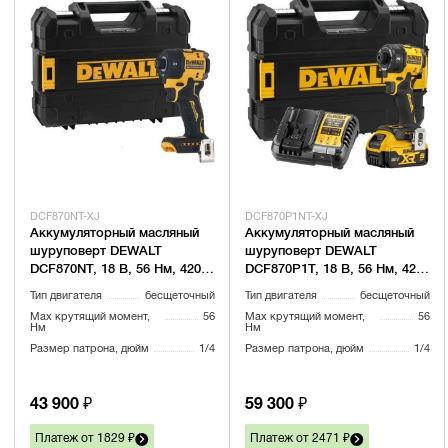
DCF870NT-XJ
DCF870P1NT-XJ
Аккумуляторный масляный
Аккумуляторный масляный
шуруповерт DEWALT
шуруповерт DEWALT
DCF870NT, 18 В, 56 Нм, 4200
DCF870P1T, 18 В, 56 Нм, 4200
уд/мин, без АКБ и ЗУ, в
уд/мин, с АКБ 5 Ач и ЗУ, в
Тип двигателя
бесщеточный
Тип двигателя
бесщеточный
кейсе TSTAK (DCF870NT-XJ)
кейсе TSTAK (DCF870P1NT-
Max крутящий момент,
56
Max крутящий момент,
56
XJ)
Нм
Нм
Размер патрона, дюйм
1/4
Размер патрона, дюйм
1/4
43 900 ₽
59 300 ₽
Платеж от 1829 ₽
Платеж от 2471 ₽