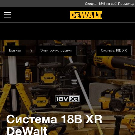
Скидка -15% на всё! Промокод внут
Главная
Электроинструмент
Система 18В XR
Система 18В XR
DeWalt