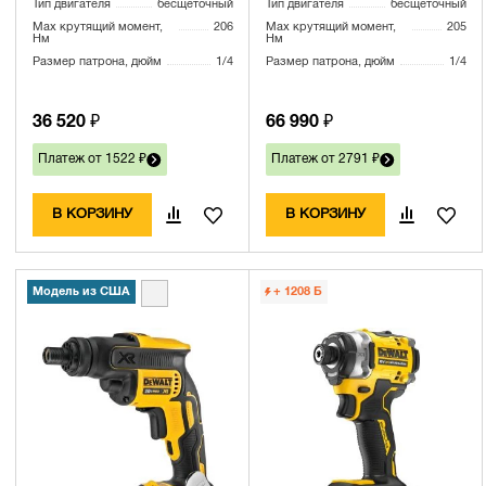
Тип двигателя
бесщеточный
Тип двигателя
бесщеточный
TSTAK (DCF85ME2GT-QW)
Max крутящий момент,
206
Max крутящий момент,
205
Нм
Нм
Размер патрона, дюйм
1/4
Размер патрона, дюйм
1/4
36 520 ₽
66 990 ₽
Платеж от 1522 ₽
Платеж от 2791 ₽
В КОРЗИНУ
В КОРЗИНУ
Модель из США
+ 1208
Б