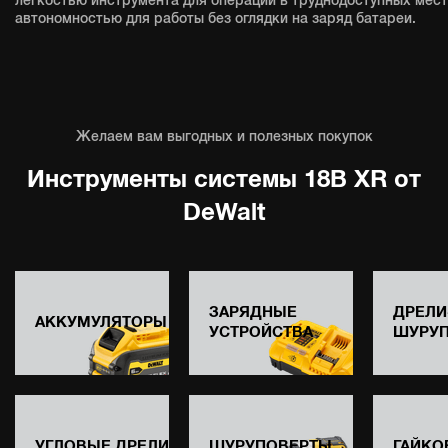
легкостью инструмента для операций в труднодоступных мест
автономностью для работы без оглядки на заряд батареи.
Желаем вам выгодных и полезных покупок
Инструменты системы 18В XR от
DeWalt
ЗАРЯДНЫЕ
ДРЕЛИ
АККУМУЛЯТОРЫ
УСТРОЙСТВА
ШУРУ
УГЛОВЫЕ ДРЕЛИ
ШУРУПОВЕРТЫ
ГАЙКО