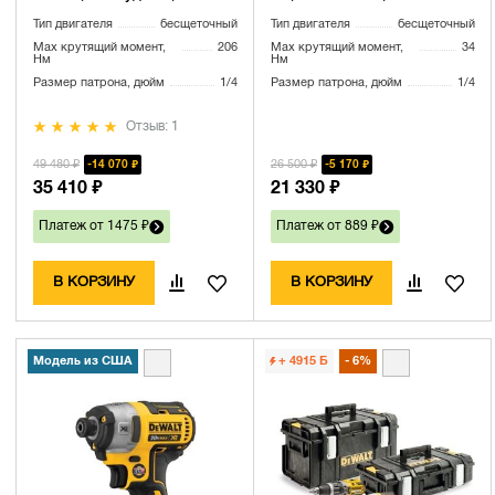
1.7 Ач и ЗУ, в кейсе TSTAK
ЗУ (DCF622B-XJ)
Тип двигателя
бесщеточный
Тип двигателя
бесщеточный
(DCF850E1T-QW)
Max крутящий момент,
206
Max крутящий момент,
34
Нм
Нм
Размер патрона, дюйм
1/4
Размер патрона, дюйм
1/4
Отзыв: 1
49 480 ₽
26 500 ₽
14 070 ₽
5 170 ₽
35 410 ₽
21 330 ₽
Платеж от 1475 ₽
Платеж от 889 ₽
В КОРЗИНУ
В КОРЗИНУ
Модель из США
+ 4915
Б
6%