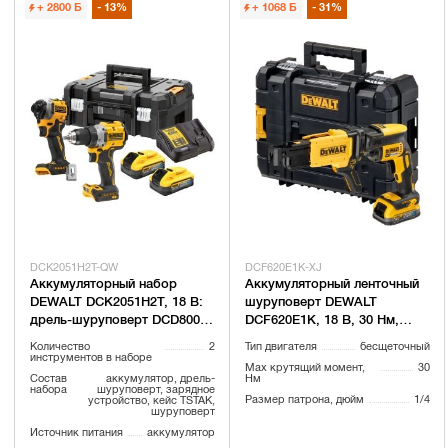
+ 2800
Б
13%
+ 1068
Б
31%
DCK2051H2T-QW
DCF620E1K-XJ
Аккумуляторный набор
Аккумуляторный ленточный
DEWALT DCK2051H2T, 18 В:
шуруповерт DEWALT
дрель-шуруповерт DCD800 +
DCF620E1K, 18 В, 30 Нм,
шуруповерт DCF850, с 2 АКБ
4400 об/мин, с АКБ 1.7 Ач,
Количество
2
Тип двигателя
бесщеточный
5 Ач и ЗУ, в кейсе TSTAK
без ЗУ, в кейсе TSTAK
инструментов в наборе
Max крутящий момент,
30
(DCF620E1K-XJ)
Состав
аккумулятор, дрель-
Нм
набора
шуруповерт, зарядное
Размер патрона, дюйм
1/4
устройство, кейс TSTAK,
шуруповерт
Источник питания
аккумулятор