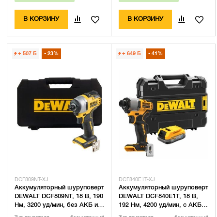
В КОРЗИНУ
В КОРЗИНУ
+ 507
Б
23%
+ 649
Б
41%
DCF809NT-XJ
DCF840E1T-XJ
Аккумуляторный шуруповерт
Аккумуляторный шуруповерт
DEWALT DCF809NT, 18 В, 190
DEWALT DCF840E1T, 18 В,
Нм, 3200 уд/мин, без АКБ и
192 Нм, 4200 уд/мин, с АКБ
ЗУ, в кейсе (DCF809NT-XJ)
1.7 Ач, без ЗУ, в кейсе TSTAK