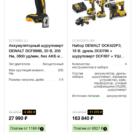
DCF888B-XJ
DCK422P3-QW
Аккумуляторный шуруповерт
Набор DEWALT DCK422P3,
DEWALT DCF888B, 20 В, 205
18 В: дрель DCD796 +
Нм, 3800 уд/мин, без АКБ и
шуруповерт DCF887 + УШМ
ЗУ (DCF888B-XJ)
DCG405 + перфоратор
Тип двигателя
бесщеточный
Количество
4
DCH273, с 3 АКБ 5 Ач и ЗУ, в
инструментов в наборе
Max крутящий момент,
205
2 кейсах
Нм
Состав
аккумулятор, дрель-
набора
шуруповерт, зарядное
Размер патрона, дюйм
1/4
устройство, кейс,
перфоратор, угловая
шлифмашина (УШМ),
шуруповерт
Источник питания
аккумулятор
33 270 ₽
174 910 ₽
5 280 ₽
11 070 ₽
27 990 ₽
163 840 ₽
Платеж от 1166 ₽
Платеж от 6827 ₽