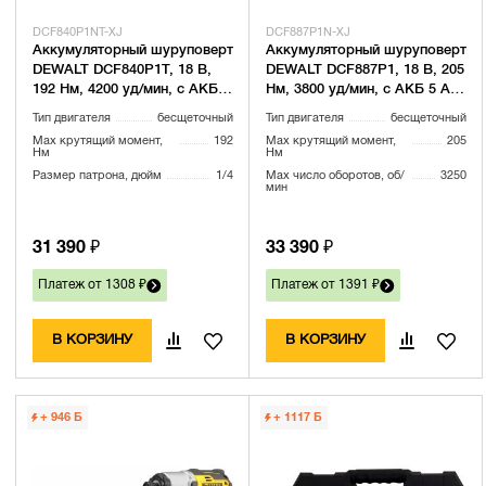
DCF840P1NT-XJ
DCF887P1N-XJ
Аккумуляторный шуруповерт
Аккумуляторный шуруповерт
DEWALT DCF840P1T, 18 В,
DEWALT DCF887P1, 18 В, 205
192 Нм, 4200 уд/мин, с АКБ 5
Нм, 3800 уд/мин, с АКБ 5 Ач
Ач и ЗУ, в кейсе TSTAK
и ЗУ (DCF887P1N-XJ)
Тип двигателя
бесщеточный
Тип двигателя
бесщеточный
(DCF840P1NT-XJ)
Max крутящий момент,
192
Max крутящий момент,
205
Нм
Нм
Размер патрона, дюйм
1/4
Max число оборотов, об/
3250
мин
31 390 ₽
33 390 ₽
Платеж от 1308 ₽
Платеж от 1391 ₽
В КОРЗИНУ
В КОРЗИНУ
+ 946
Б
+ 1117
Б