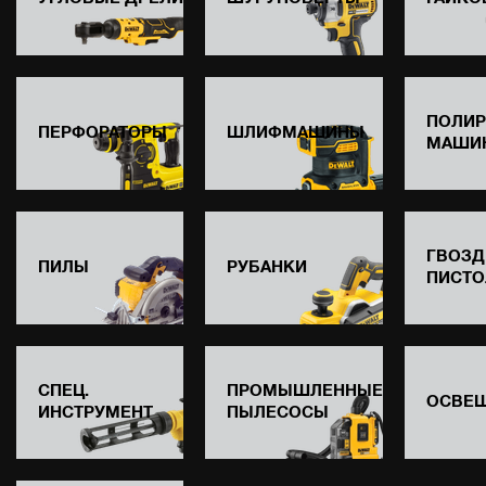
ПОЛИ
ПЕРФОРАТОРЫ
ШЛИФМАШИНЫ
МАШИ
ГВОЗД
ПИЛЫ
РУБАНКИ
ПИСТО
СПЕЦ.
ПРОМЫШЛЕННЫЕ
ОСВЕ
ИНСТРУМЕНТ
ПЫЛЕСОСЫ