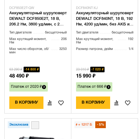
DCF850E2T-QW
DCF840NT-XJ
Аккумуляторный шуруповерт
Аккумуляторный шуруповерт
DEWALT DCF850E2T, 18 В,
DEWALT DCF840NT, 18 В, 192
206.2 Нм, 3800 уд/мин, с 2
Нм, 4200 уд/мин, без АКБ и
АКБ 1.7 Ач и ЗУ, в кейсе
ЗУ, в кейсе TSTAK
Тип двигателя
бесщеточный
Тип двигателя
бесщеточный
TSTAK (DCF850E2T-QW)
(DCF840NT-XJ)
Max крутящий момент,
206
Max крутящий момент,
192
Нм
Нм
Max число оборотов, об/
3250
Размер патрона, дюйм
1/4
мин
63 290 ₽
23 010 ₽
14 800 ₽
7 020 ₽
48 490 ₽
15 990 ₽
Платеж от 2020 ₽
Платеж от 666 ₽
В КОРЗИНУ
В КОРЗИНУ
Эксклюзив
+ 1217
Б
5%