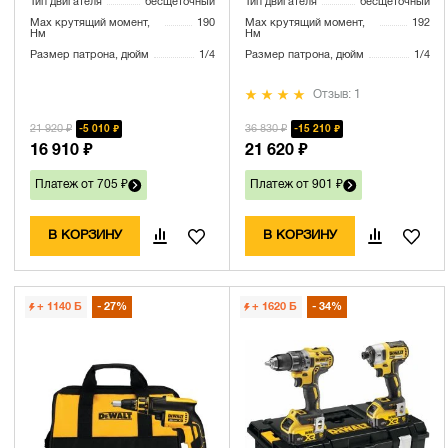
Тип двигателя
бесщеточный
Тип двигателя
бесщеточный
(DCF840E1T-XJ)
Max крутящий момент,
190
Max крутящий момент,
192
Нм
Нм
Размер патрона, дюйм
1/4
Размер патрона, дюйм
1/4
Отзыв: 1
21 920 ₽
36 830 ₽
5 010 ₽
15 210 ₽
16 910 ₽
21 620 ₽
Платеж от 705 ₽
Платеж от 901 ₽
В КОРЗИНУ
В КОРЗИНУ
+ 1140
Б
27%
+ 1620
Б
34%