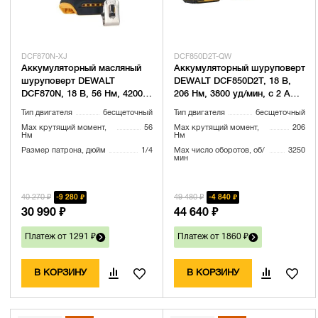
DCF870N-XJ
DCF850D2T-QW
Аккумуляторный масляный
Аккумуляторный шуруповерт
шуруповерт DEWALT
DEWALT DCF850D2T, 18 В,
DCF870N, 18 В, 56 Нм, 4200
206 Нм, 3800 уд/мин, с 2 АКБ
уд/мин, без АКБ и ЗУ
2 Ач и ЗУ, в кейсе TSTAK
Тип двигателя
бесщеточный
Тип двигателя
бесщеточный
(DCF870N-XJ)
(DCF850D2T-QW)
Max крутящий момент,
56
Max крутящий момент,
206
Нм
Нм
Размер патрона, дюйм
1/4
Max число оборотов, об/
3250
мин
40 270 ₽
49 480 ₽
9 280 ₽
4 840 ₽
30 990 ₽
44 640 ₽
Платеж от 1291 ₽
Платеж от 1860 ₽
В КОРЗИНУ
В КОРЗИНУ