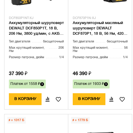
DCF850P1NT-XJ
DCF870P1N-XJ
Аккумуляторный шуруповерт
Аккумуляторный масляный
DEWALT DCF850P1T, 18 В,
шуруповерт DEWALT
206 Нм, 3800 уд/мин, с АКБ 5
DCF870P1, 18 В, 56 Нм, 4200
Ач и ЗУ, в кейсе TSTAK
уд/мин, с АКБ 5 Ач и ЗУ
Тип двигателя
бесщеточный
Тип двигателя
бесщеточный
(DCF850P1NT-XJ)
(DCF870P1N-XJ)
Max крутящий момент,
206
Max крутящий момент,
56
Нм
Нм
Размер патрона, дюйм
1/4
Размер патрона, дюйм
1/4
37 390 ₽
46 390 ₽
Платеж от 1558 ₽
Платеж от 1933 ₽
В КОРЗИНУ
В КОРЗИНУ
+ 1317
Б
+ 1779
Б