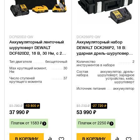
DCF620D2-QW
DCK266P2-QW
Аккумуляторный ленточный
Аккумуляторный набор
шуруповерт DEWALT
DEWALT DCK266P2, 18 В:
DCF620D2, 18 В, 30 Нм, c 2
ударная дрель-шуруповерт
АКБ 2 Ач и ЗУ, в сумке
DCD796 + шуруповерт
Тип двигателя
бесщеточный
Количество
2
(DCF620D2-QW)
DCF887, с 2 АКБ 5 Ач и ЗУ, в
инструментов в наборе
Max крутящий момент,
30
кейсе
Нм
Состав
аккумулятор, дрель-
набора
шуруповерт, зарядное
Число ступеней
37
устройство, кейс,
крутящего момента
шуруповерт
Источник питания
аккумулятор
51 790 ₽
81 710 ₽
13 800 ₽
27 720 ₽
37 990 ₽
53 990 ₽
Платеж от 1583 ₽
Платеж от 2250 ₽
В КОРЗИНУ
В КОРЗИНУ