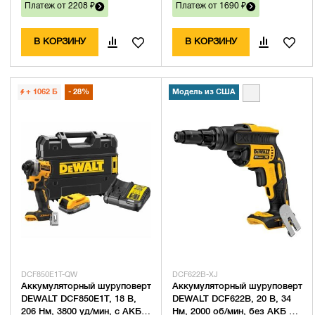
Платеж от 2208 ₽
Платеж от 1690 ₽
В КОРЗИНУ
В КОРЗИНУ
+ 1062
Б
28%
Модель из США
DCF850E1T-QW
DCF622B-XJ
Аккумуляторный шуруповерт
Аккумуляторный шуруповерт
DEWALT DCF850E1T, 18 В,
DEWALT DCF622B, 20 В, 34
206 Нм, 3800 уд/мин, с АКБ
Нм, 2000 об/мин, без АКБ и