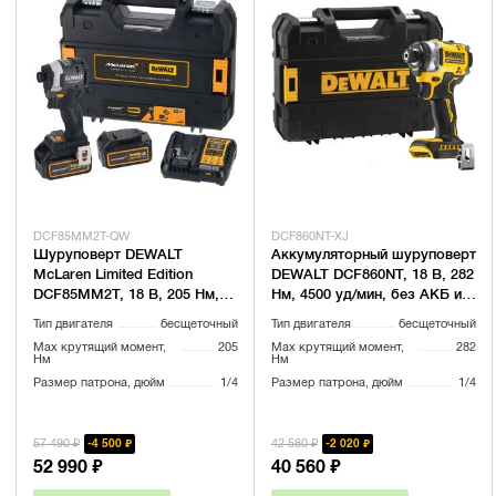
DCF85MM2T-QW
DCF860NT-XJ
Шуруповерт DEWALT
Аккумуляторный шуруповерт
McLaren Limited Edition
DEWALT DCF860NT, 18 В, 282
DCF85MM2T, 18 В, 205 Нм,
Нм, 4500 уд/мин, без АКБ и
3800 уд/мин, с 2 АКБ 4 Ач и
ЗУ, в кейсе TSTAK
Тип двигателя
бесщеточный
Тип двигателя
бесщеточный
ЗУ, в кейсе TSTAK
(DCF860NT-XJ)
Max крутящий момент,
205
Max крутящий момент,
282
(DCF85MM2T-QW)
Нм
Нм
Размер патрона, дюйм
1/4
Размер патрона, дюйм
1/4
57 490 ₽
42 580 ₽
4 500 ₽
2 020 ₽
52 990 ₽
40 560 ₽