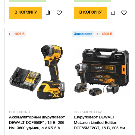
В КОРЗИНУ
В КОРЗИНУ
+ 1096
Б
Эксклюзив
+ 6699
Б
DCF850P1N-XJ
DCF85ME2GT-QW
Аккумуляторный шуруповерт
Шуруповерт DEWALT
DEWALT DCF850P1, 18 В, 206
McLaren Limited Edition
Нм, 3800 уд/мин, с АКБ 5 Ач
DCF85ME2GT, 18 В, 205 Нм, с
и ЗУ (DCF850P1N-XJ)
2 АКБ 1.7 Ач и ЗУ, в кейсе