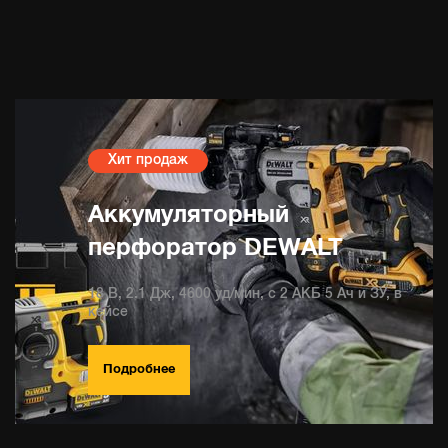
Хит продаж
Аккумуляторный
перфоратор DEWALT
18 В, 2.1 Дж, 4600 уд/мин, с 2 АКБ 5 Ач и ЗУ, в
кейсе
Подробнее