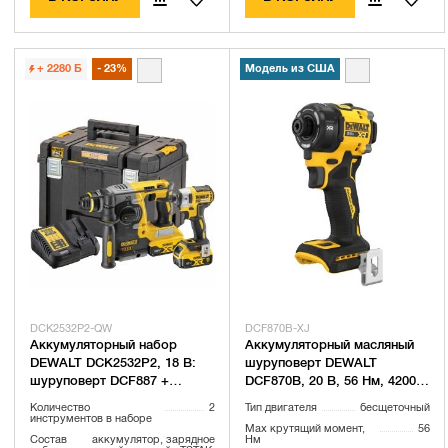
+ 2280
Б
23%
Модель из США
DCK2532P2-QW
DCF870B-XJ
Аккумуляторный набор
Аккумуляторный масляный
DEWALT DCK2532P2, 18 В:
шуруповерт DEWALT
шуруповерт DCF887 +
DCF870B, 20 В, 56 Нм, 4200
перфоратор DCH273, с 2
уд/мин, без АКБ и ЗУ
Количество
2
Тип двигателя
бесщеточный
АКБ 5 Ач и ЗУ, в кейсе
(DCF870B-XJ)
инструментов в наборе
Max крутящий момент,
56
TSTAK
Состав
аккумулятор, зарядное
Нм