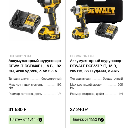
DCF840P1N-XJ
DCF887P1NT-XJ
Аккумуляторный шуруповерт
Аккумуляторный шуруповерт
DEWALT DCF840P1, 18 В, 192
DEWALT DCF887P1T, 18 В,
Нм, 4200 уд/мин, с АКБ 5 Ач
205 Нм, 3800 уд/мин, с АКБ 5
и ЗУ (DCF840P1N-XJ)
Ач и ЗУ, в кейсе
Тип двигателя
бесщеточный
Тип двигателя
бесщеточный
(DCF887P1NT-XJ)
Max крутящий момент,
192
Max крутящий момент,
205
Нм
Нм
Размер патрона, дюйм
1/4
Размер патрона, дюйм
1/4
31 530 ₽
37 240 ₽
Платеж от 1314 ₽
Платеж от 1552 ₽