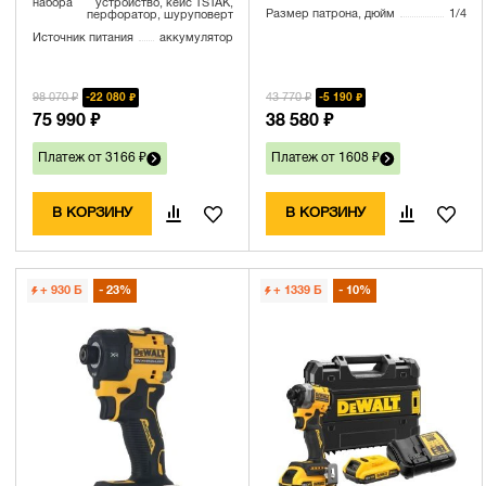
набора
устройство, кейс TSTAK,
Размер патрона, дюйм
1/4
перфоратор, шуруповерт
Источник питания
аккумулятор
98 070 ₽
43 770 ₽
22 080 ₽
5 190 ₽
75 990 ₽
38 580 ₽
Платеж от 3166 ₽
Платеж от 1608 ₽
В КОРЗИНУ
В КОРЗИНУ
+ 930
Б
23%
+ 1339
Б
10%