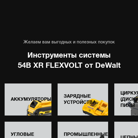
Желаем вам выгодных и полезных покупок
Инструменты системы
54В XR FLEXVOLT от DeWalt
ЦИРКУ
ЗАРЯДНЫЕ
АККУМУЛЯТОРЫ
(ДИСК
УСТРОЙСТВА
ПИЛЫ
УГЛОВЫЕ
ПРОМЫШЛЕННЫЕ
ЦЕПНЫ