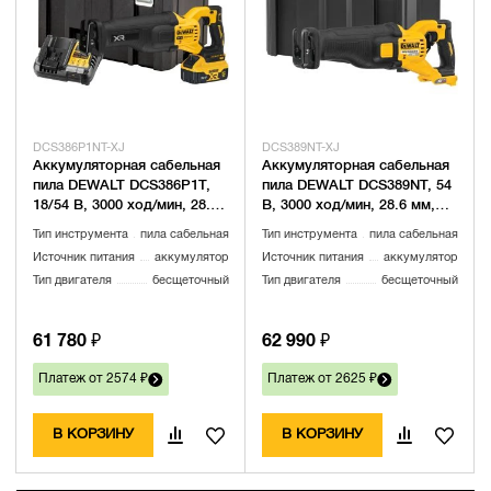
DCS386P1NT-XJ
DCS389NT-XJ
Аккумуляторная сабельная
Аккумуляторная сабельная
пила DEWALT DCS386P1T,
пила DEWALT DCS389NT, 54
18/54 В, 3000 ход/мин, 28.6
В, 3000 ход/мин, 28.6 мм,
мм, с АКБ 5 Ач и ЗУ, в кейсе
без АКБ и ЗУ, в кейсе
Тип инструмента
пила сабельная
Тип инструмента
пила сабельная
TSTAK (DCS386P1NT-XJ)
TSTAK (DCS389NT-XJ)
Источник питания
аккумулятор
Источник питания
аккумулятор
Тип двигателя
бесщеточный
Тип двигателя
бесщеточный
61 780 ₽
62 990 ₽
Платеж от 2574 ₽
Платеж от 2625 ₽
В КОРЗИНУ
В КОРЗИНУ