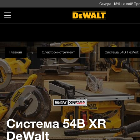
Скидка -15% на всё! Промо
Главная
Электроинструмент
Система 54В FlexVolt
Система 54В XR
DeWalt