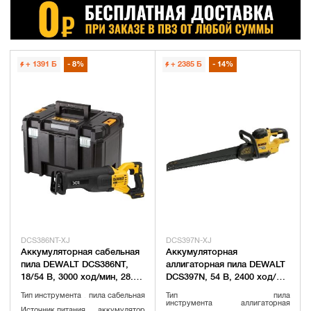
+ 1391
Б
8%
+ 2385
Б
14%
DCS386NT-XJ
DCS397N-XJ
Аккумуляторная сабельная
Аккумуляторная
пила DEWALT DCS386NT,
аллигаторная пила DEWALT
18/54 В, 3000 ход/мин, 28.6
DCS397N, 54 В, 2400 ход/
мм, без АКБ и ЗУ, в кейсе
мин, 40 мм, без АКБ и ЗУ
Тип инструмента
пила сабельная
Тип
пила
TSTAK (DCS386NT-XJ)
(DCS397N-XJ)
инструмента
аллигаторная
Источник питания
аккумулятор