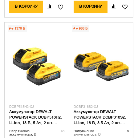
В КОРЗИНУ
В КОРЗИНУ
+ 1370
Б
+ 988
Б
DCBP518H2-XJ
DCBP318S2-XJ
Аккумулятор DEWALT
Аккумулятор DEWALT
POWERSTACK DCBP518H2,
POWERSTACK DCBP318S2,
Li-Ion, 18 В, 5 Ач, 2 шт.
Li-Ion, 18 В, 3.5 Ач, 2 шт.
(DCBP518H2-XJ)
(DCBP318S2-XJ)
Напряжение
18
Напряжение
18
аккумулятора, В
аккумулятора, В