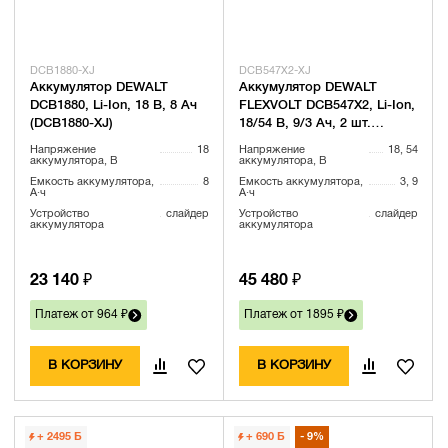
DCB1880-XJ
DCB547X2-XJ
Аккумулятор DEWALT
Аккумулятор DEWALT
DCB1880, Li-Ion, 18 В, 8 Ач
FLEXVOLT DCB547X2, Li-Ion,
(DCB1880-XJ)
18/54 В, 9/3 Ач, 2 шт.
(DCB547X2-XJ)
Напряжение
18
Напряжение
18, 54
аккумулятора, В
аккумулятора, В
Емкость аккумулятора,
8
Емкость аккумулятора,
3, 9
А·ч
А·ч
Устройство
слайдер
Устройство
слайдер
аккумулятора
аккумулятора
23 140 ₽
45 480 ₽
Платеж от 964 ₽
Платеж от 1895 ₽
В КОРЗИНУ
В КОРЗИНУ
+ 2495
Б
+ 690
Б
9%