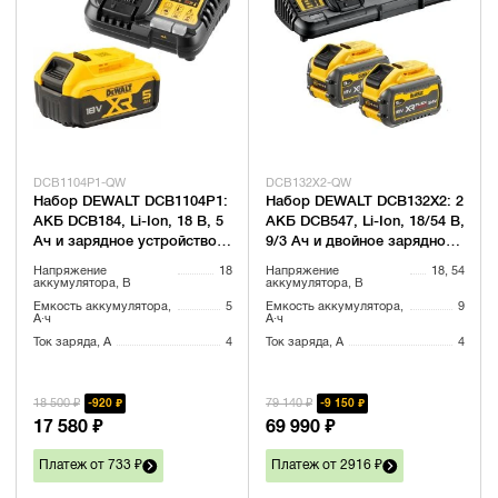
DCB1104P1-QW
DCB132X2-QW
Набор DEWALT DCB1104P1:
Набор DEWALT DCB132X2: 2
АКБ DCB184, Li-Ion, 18 В, 5
АКБ DCB547, Li-Ion, 18/54 В,
Ач и зарядное устройство
9/3 Ач и двойное зарядное
DCB1104, 12/18 В, 4 A
устройство DCB132,
Напряжение
18
Напряжение
18, 54
(DCB1104P1-QW)
12/14.4/18/54 B В, 2x4 А
аккумулятора, В
аккумулятора, В
Емкость аккумулятора,
5
Емкость аккумулятора,
9
А·ч
А·ч
Ток заряда, А
4
Ток заряда, А
4
18 500 ₽
79 140 ₽
920 ₽
9 150 ₽
17 580 ₽
69 990 ₽
Платеж от 733 ₽
Платеж от 2916 ₽