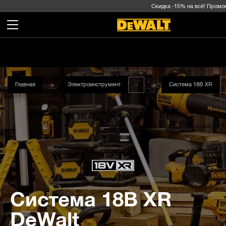
Скидка -15% на всё! Промокод в
Главная
Электроинструмент
Система 18В XR
Система 18В XR
DeWalt