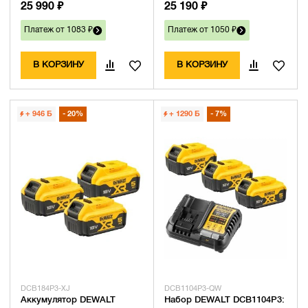
25 990 ₽
25 190 ₽
Платеж от 1083 ₽
Платеж от 1050 ₽
В КОРЗИНУ
В КОРЗИНУ
+ 946
Б
20%
+ 1290
Б
7%
DCB184P3-XJ
DCB1104P3-QW
Аккумулятор DEWALT
Набор DEWALT DCB1104P3: