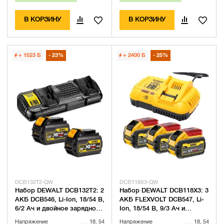
В КОРЗИНУ
В КОРЗИНУ
+ 1523
Б
23%
+ 2400
Б
25%
DCB132T2-QW
DCB118X3-QW
Набор DEWALT DCB132T2: 2
Набор DEWALT DCB118X3: 3
АКБ DCB546, Li-Ion, 18/54 В,
АКБ FLEXVOLT DCB547, Li-
6/2 Ач и двойное зарядное
Ion, 18/54 В, 9/3 Ач и
устройство DCB132,
быстрое зарядное
Напряжение
18, 54
Напряжение
18, 54