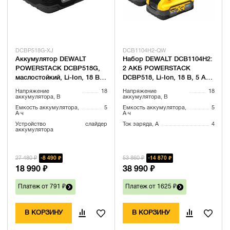
DCBP518G-XJ
DCB1104H2-QW
Аккумулятор DEWALT
Набор DEWALT DCB1104H2:
POWERSTACK DCBP518G,
2 АКБ POWERSTACK
маслостойкий, Li-Ion, 18 В, 5
DCBP518, Li-Ion, 18 В, 5 Ач
Ач (DCBP518G-XJ)
и зарядное устройство
Напряжение
18
Напряжение
18
DCB1104, 12/18 В, 4 А
аккумулятора, В
аккумулятора, В
(DCB1104H2-QW)
Емкость аккумулятора,
5
Емкость аккумулятора,
5
А·ч
А·ч
Устройство
слайдер
Ток заряда, А
4
аккумулятора
27 480 ₽
53 860 ₽
8 490 ₽
14 870 ₽
18 990 ₽
38 990 ₽
Платеж от 791 ₽
Платеж от 1625 ₽
В КОРЗИНУ
В КОРЗИНУ