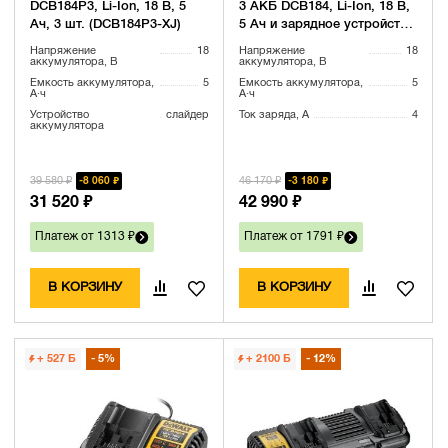
DCB184P3, Li-Ion, 18 В, 5
3 АКБ DCB184, Li-Ion, 18 В,
Ач, 3 шт. (DCB184P3-XJ)
5 Ач и зарядное устройство
DCB1104, 12/18 В, 4 A
Напряжение
18
Напряжение
18
(DCB1104P3-QW)
аккумулятора, В
аккумулятора, В
Емкость аккумулятора,
5
Емкость аккумулятора,
5
А·ч
А·ч
Устройство
слайдер
Ток заряда, А
4
аккумулятора
39 580 ₽
46 170 ₽
8 060 ₽
3 180 ₽
31 520 ₽
42 990 ₽
Платеж от 1313 ₽
Платеж от 1791 ₽
В КОРЗИНУ
В КОРЗИНУ
+ 527
Б
5%
+ 2100
Б
12%