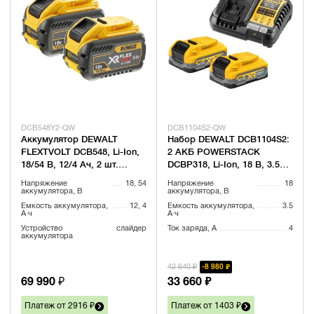
DCB548Y2-QW
DCB1104S2-QW
Аккумулятор DEWALT
Набор DEWALT DCB1104S2:
FLEXTVOLT DCB548, Li-Ion,
2 АКБ POWERSTACK
18/54 В, 12/4 Ач, 2 шт.
DCBP318, Li-Ion, 18 В, 3.5
(DCB548Y2-QW)
Ач и зарядное устройство
Напряжение
18, 54
Напряжение
18
DCB1104, 12/18 В, 4 A
аккумулятора, В
аккумулятора, В
Емкость аккумулятора,
12, 4
Емкость аккумулятора,
3.5
А·ч
А·ч
Устройство
слайдер
Ток заряда, А
4
аккумулятора
42 640 ₽
8 980 ₽
69 990 ₽
33 660 ₽
Платеж от 2916 ₽
Платеж от 1403 ₽