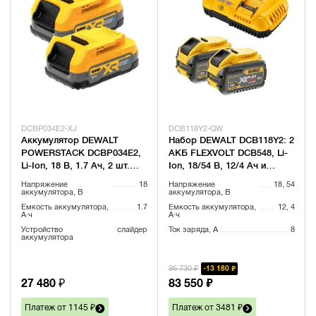
DCBP034E2-XJ
DCB118Y2-QW
Аккумулятор DEWALT
Набор DEWALT DCB118Y2: 2
POWERSTACK DCBP034E2,
АКБ FLEXVOLT DCB548, Li-
Li-Ion, 18 В, 1.7 Ач, 2 шт.
Ion, 18/54 В, 12/4 Ач и
(DCBP034E2-XJ)
быстрое зарядное
Напряжение
18
Напряжение
18, 54
устройство DCB118, 18/54
аккумулятора, В
аккумулятора, В
В, 8 А
Емкость аккумулятора,
1.7
Емкость аккумулятора,
12, 4
А·ч
А·ч
Устройство
слайдер
Ток заряда, А
8
аккумулятора
96 730 ₽
13 180 ₽
27 480 ₽
83 550 ₽
Платеж от 1145 ₽
Платеж от 3481 ₽