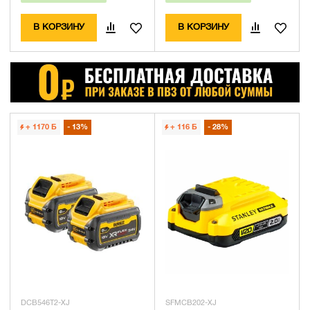
В КОРЗИНУ
В КОРЗИНУ
+ 1170
Б
13%
+ 116
Б
28%
DCB546T2-XJ
SFMCB202-XJ