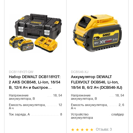
DCB118Y2T-QW
DCB546-XJ
Набор DEWALT DCB118Y2T:
Аккумулятор DEWALT
2 АКБ DCB548, Li-Ion, 18/54
FLEXVOLT DCB546, Li-Ion,
В, 12/4 Ач и быстрое
18/54 В, 6/2 Ач (DCB546-XJ)
зарядное устройство
Напряжение
18, 54
Напряжение
18, 54
DCB118, 18/54 В, 8 А, в
аккумулятора, В
аккумулятора, В
кейсе TSTAK
Емкость аккумулятора,
12
Емкость аккумулятора,
2, 6
А·ч
А·ч
Ток заряда, А
8
Устройство
слайдер
аккумулятора
Отзыва: 3