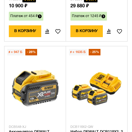
10 900 ₽
29 880 ₽
Платеж от 454 ₽
Платеж от 1245 ₽
В КОРЗИНУ
В КОРЗИНУ
+ 947
Б
28%
+ 1635
Б
25%
DCB548-XJ
DCB118X2-QW
Аккумулятор DEWALT
Набор DEWALT DCB118X2: 2