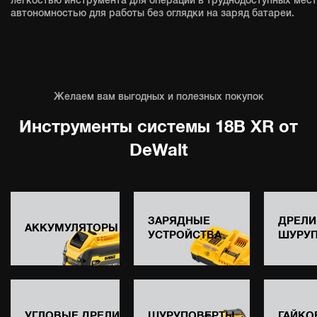
легкостью инструмента для операций в труднодоступных мест
автономностью для работы без оглядки на заряд батареи.
Желаем вам выгодных и полезных покупок
Инструменты системы 18В XR от
DeWalt
ЗАРЯДНЫЕ
ДРЕЛИ
АККУМУЛЯТОРЫ
УСТРОЙСТВА
ШУРУ
УГЛОВЫЕ ДРЕЛИ
ШУРУПОВЕРТЫ
ГАЙКО