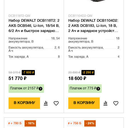
DCB118T2-QW
DCB1104D2-QW
Набор DEWALT DCB118T2: 2
Набор DEWALT DCB1104D2:
АКБ DCB546, Li-Ion, 18/54 В,
2 АКБ DCB183, Li-Ion, 18 В,
6/2 Ач и быстрое зарядное
2 Ач и зарядное устройство
устройство DCB118, 18/54
DCB1104, 12/18 В, 4 A
Напряжение
18, 54
Напряжение
18
В, 8 А (DCB118T2-QW)
(DCB1104D2-QW)
аккумулятора, В
аккумулятора, В
Емкость аккумулятора,
2, 6
Емкость аккумулятора,
2
А·ч
А·ч
Ток заряда, А
8
Ток заряда, А
4
59 370 ₽
20 890 ₽
7 600 ₽
2 290 ₽
51 770 ₽
18 600 ₽
Платеж от 2157 ₽
Платеж от 775 ₽
В КОРЗИНУ
В КОРЗИНУ
+ 780
Б
16%
+ 756
Б
24%