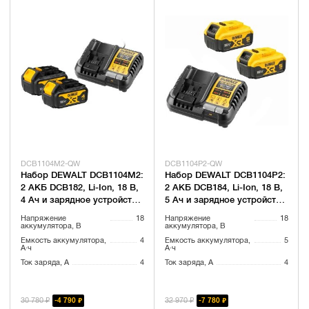
DCB1104M2-QW
DCB1104P2-QW
Набор DEWALT DCB1104M2:
Набор DEWALT DCB1104P2:
2 АКБ DCB182, Li-Ion, 18 В,
2 АКБ DCB184, Li-Ion, 18 В,
4 Ач и зарядное устройство
5 Ач и зарядное устройство
DCB1104, 12/18 В, 4 A
DCB1104, 12/18 В, 4 A
Напряжение
18
Напряжение
18
(DCB1104M2-QW)
(DCB1104P2-QW)
аккумулятора, В
аккумулятора, В
Емкость аккумулятора,
4
Емкость аккумулятора,
5
А·ч
А·ч
Ток заряда, А
4
Ток заряда, А
4
30 780 ₽
32 970 ₽
4 790 ₽
7 780 ₽