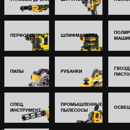
ПОЛИ
ПЕРФОРАТОРЫ
ШЛИФМАШИНЫ
МАШИ
ГВОЗД
ПИЛЫ
РУБАНКИ
ПИСТО
СПЕЦ.
ПРОМЫШЛЕННЫЕ
ОСВЕ
ИНСТРУМЕНТ
ПЫЛЕСОСЫ