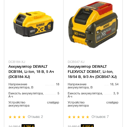
DCB184-XJ
DCB547-XJ
Аккумулятор DEWALT
Аккумулятор DEWALT
DCB184, Li-Ion, 18 В, 5 Ач
FLEXVOLT DCB547, Li-Ion,
(DCB184-XJ)
18/54 В, 9/3 Ач (DCB547-XJ)
Напряжение
18
Напряжение
18, 54
аккумулятора, В
аккумулятора, В
Емкость аккумулятора,
5
Емкость аккумулятора,
3, 9
А·ч
А·ч
Устройство
слайдер
Устройство
слайдер
аккумулятора
аккумулятора
Отзыва: 2
Отзывов: 7
14 290 ₽
31 880 ₽
3 390 ₽
2 000 ₽