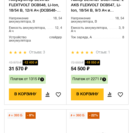
FLEXTVOLT DCB548, Li-Ion,
АКБ FLEXVOLT DCB547, Li-
18/54 В, 12/4 Ач (DCB548-
Ion, 18/54 В, 9/3 Ач и
XJ)
быстрое зарядное
Напряжение
18, 54
Напряжение
18, 54
устройство DCB118, 18/54
аккумулятора, В
аккумулятора, В
В, 8 А
Емкость аккумулятора,
12, 4
Емкость аккумулятора,
3, 9
А·ч
А·ч
Устройство
слайдер
Ток заряда, А
8
аккумулятора
Отзыва: 3
Отзыв: 1
43 970 ₽
72 550 ₽
12 400 ₽
18 050 ₽
31 570 ₽
54 500 ₽
Платеж от 1315 ₽
Платеж от 2271 ₽
В КОРЗИНУ
В КОРЗИНУ
+ 393
Б
8%
+ 360
Б
22%