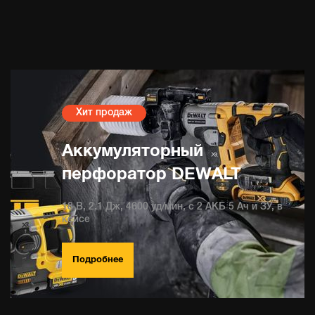
Хит продаж
Аккумуляторный
перфоратор DEWALT
18 В, 2.1 Дж, 4600 уд/мин, с 2 АКБ 5 Ач и ЗУ, в
кейсе
Подробнее