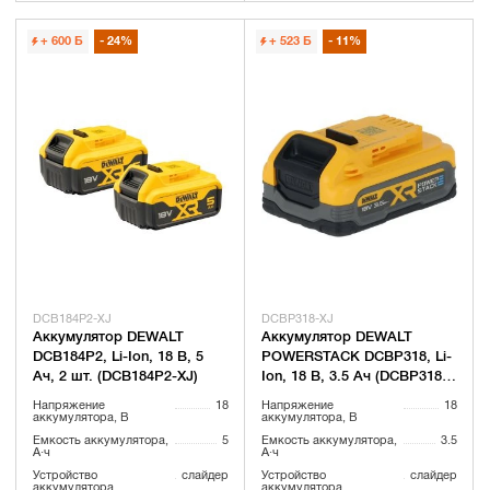
+ 600
Б
24%
+ 523
Б
11%
DCB184P2-XJ
DCBP318-XJ
Аккумулятор DEWALT
Аккумулятор DEWALT
DCB184P2, Li-Ion, 18 В, 5
POWERSTACK DCBP318, Li-
Ач, 2 шт. (DCB184P2-XJ)
Ion, 18 В, 3.5 Ач (DCBP318-
XJ)
Напряжение
18
Напряжение
18
аккумулятора, В
аккумулятора, В
Емкость аккумулятора,
5
Емкость аккумулятора,
3.5
А·ч
А·ч
Устройство
слайдер
Устройство
слайдер
аккумулятора
аккумулятора