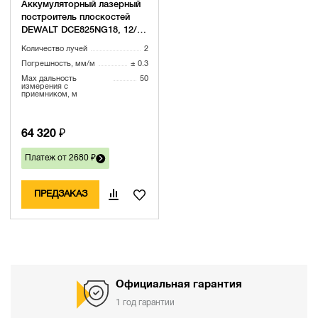
Аккумуляторный лазерный
построитель плоскостей
DEWALT DCE825NG18, 12/18
В, зеленый луч, 30 м, без
Количество лучей
2
АКБ и ЗУ, в кейсе TSTAK
Погрешность, мм/м
± 0.3
Max дальность
50
измерения с
приемником, м
64 320 ₽
Платеж от 2680 ₽
ПРЕДЗАКАЗ
Официальная гарантия
1 год гарантии