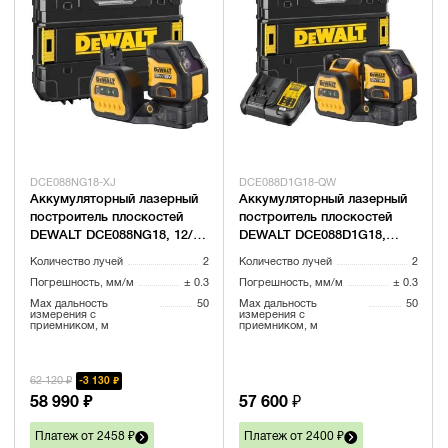
DCE088NG18-XJ
DCE088D1G18-QW
Аккумуляторный лазерный
Аккумуляторный лазерный
построитель плоскостей
построитель плоскостей
DEWALT DCE088NG18, 12/18
DEWALT DCE088D1G18,
В, зеленый луч, 30 м, без
12/18 В, зеленый луч, 30 м,
Количество лучей
2
Количество лучей
2
АКБ и ЗУ, в кейсе TSTAK
с АКБ 2 Ач и ЗУ, в кейсе
Погрешность, мм/м
± 0.3
Погрешность, мм/м
± 0.3
TSTAK
Max дальность
50
Max дальность
50
измерения с
измерения с
приемником, м
приемником, м
62 120 ₽
3 130 ₽
58 990 ₽
57 600 ₽
Платеж от 2458 ₽
Платеж от 2400 ₽