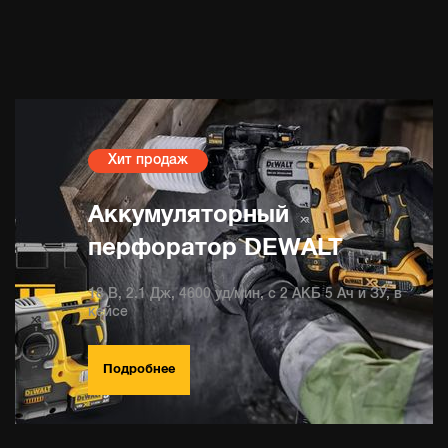
Хит продаж
Аккумуляторный
перфоратор DEWALT
18 В, 2.1 Дж, 4600 уд/мин, с 2 АКБ 5 Ач и ЗУ, в
кейсе
Подробнее