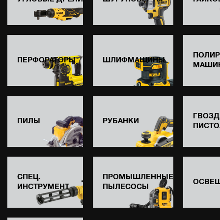
ПОЛИ
ПЕРФОРАТОРЫ
ШЛИФМАШИНЫ
МАШИ
ГВОЗД
ПИЛЫ
РУБАНКИ
ПИСТО
СПЕЦ.
ПРОМЫШЛЕННЫЕ
ОСВЕ
ИНСТРУМЕНТ
ПЫЛЕСОСЫ