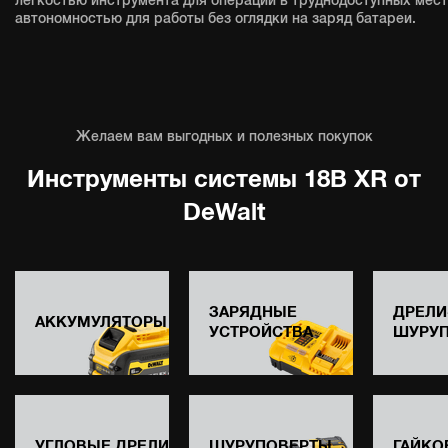
легкостью инструмента для операций в труднодоступных мест
автономностью для работы без оглядки на заряд батареи.
Желаем вам выгодных и полезных покупок
Инструменты системы 18В XR от
DeWalt
ЗАРЯДНЫЕ
ДРЕЛИ
АККУМУЛЯТОРЫ
УСТРОЙСТВА
ШУРУ
УГЛОВЫЕ ДРЕЛИ
ШУРУПОВЕРТЫ
ГАЙКО