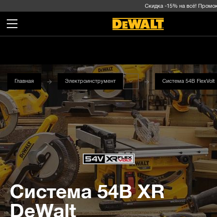
Скидка -15% на всё! Промокод
Главная
Электроинструмент
Система 54В FlexVolt
Система 54В XR
DeWalt