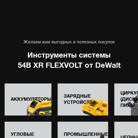
Желаем вам выгодных и полезных покупок
Инструменты системы
54В XR FLEXVOLT от DeWalt
ЦИРКУ
ЗАРЯДНЫЕ
АККУМУЛЯТОРЫ
(ДИСК
УСТРОЙСТВА
ПИЛЫ
УГЛОВЫЕ
ПРОМЫШЛЕННЫЕ
ЦЕПНЫ