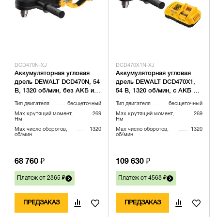
DCD470N-XJ
DCD470X1N-XJ
Аккумуляторная угловая
Аккумуляторная угловая
дрель DEWALT DCD470N, 54
дрель DEWALT DCD470X1,
В, 1320 об/мин, без АКБ и
54 В, 1320 об/мин, с АКБ 3
ЗУ (DCD470N-XJ)
Ач и ЗУ (DCD470X1N-XJ)
Тип двигателя
бесщеточный
Тип двигателя
бесщеточный
Max крутящий момент,
269
Max крутящий момент,
269
Нм
Нм
Max число оборотов,
1320
Max число оборотов,
1320
об/мин
об/мин
68 760 ₽
109 630 ₽
Платеж от 2865 ₽
Платеж от 4568 ₽
ПРЕДЗАКАЗ
ПРЕДЗАКАЗ