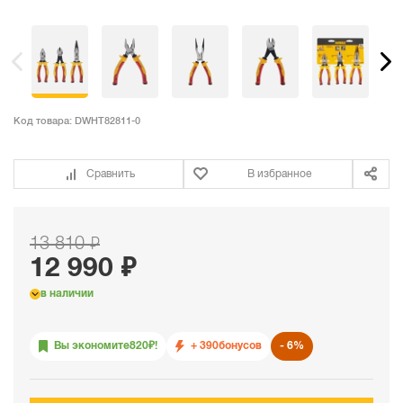
Код товара:
DWHT82811-0
Сравнить
В избранное
13 810 ₽
12 990 ₽
в наличии
Вы экономите
820
₽!
+ 390
бонусов
6%