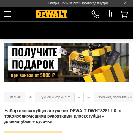
Скидка -15% на всё! Промокод внутри →
Главная
Ручной инструмент
Кусачки, пассатижи и
Набор плоскогубцев и кусачек DEWALT DWHT82811-0, с
токоизолирующими рукоятками: плоскогубцы +
длинногубцы + кусачки