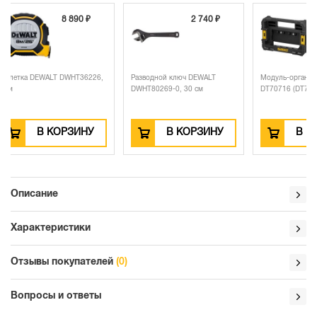
2 740 ₽
3 990 ₽
6,
Разводной ключ DEWALT
Модуль-органайзер DEWALT
Нож D
DWHT80269-0, 30 см
DT70716 (DT70716-QZ)
выдвиж
В КОРЗИНУ
В КОРЗИНУ
Описание
Характеристики
Отзывы покупателей
(0)
Вопросы и ответы