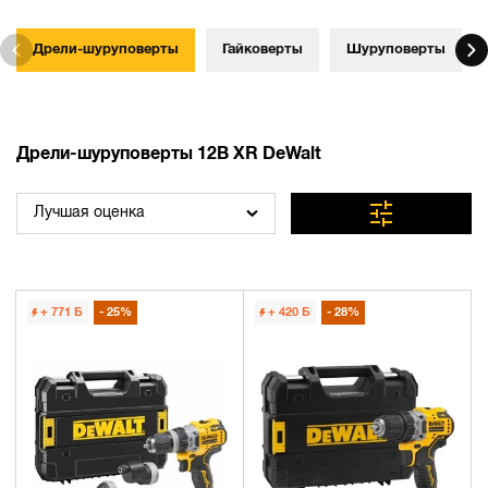
Дрели-шуруповерты
Гайковерты
Шуруповерты
Дрели-шуруповерты 12В XR DeWalt
Лучшая оценка
+ 771
Б
25%
+ 420
Б
28%