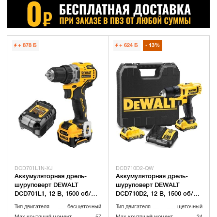
+ 878
Б
+ 624
Б
13%
DCD701L1N-XJ
DCD710D2-QW
Аккумуляторная дрель-
Аккумуляторная дрель-
шуруповерт DEWALT
шуруповерт DEWALT
DCD701L1, 12 В, 1500 об/
DCD710D2, 12 В, 1500 об/
мин, с АКБ 5 Ач и ЗУ
мин, с АКБ 2 Ач и ЗУ, в
Тип двигателя
бесщеточный
Тип двигателя
щеточный
(DCD701L1N-XJ)
кейсе (DCD710D2-QW)