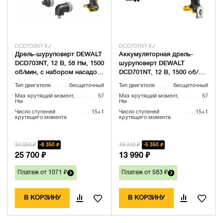
DCD703NT-XJ
DCD701NT-XJ
Дрель-шуруповерт DEWALT
Аккумуляторная дрель-
DCD703NT, 12 В, 58 Нм, 1500
шуруповерт DEWALT
об/мин, с набором насадок,
DCD701NT, 12 В, 1500 об/
без АКБ и ЗУ, в кейсе
мин, без АКБ и ЗУ, в кейсе
Тип двигателя
бесщеточный
Тип двигателя
бесщеточный
TSTAK (DCD703NT-XJ)
TSTAK (DCD701NT-XJ)
Max крутящий момент,
57
Max крутящий момент,
57
Нм
Нм
Число ступеней
15+1
Число ступеней
15+1
крутящего момента
крутящего момента
34 050 ₽
19 340 ₽
8 350 ₽
5 350 ₽
25 700 ₽
13 990 ₽
Платеж от 1071 ₽
Платеж от 583 ₽
В КОРЗИНУ
В КОРЗИНУ