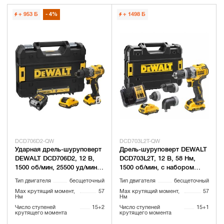
+ 953
Б
4%
+ 1498
Б
DCD706D2-QW
DCD703L2T-QW
Ударная дрель-шуруповерт
Дрель-шуруповерт DEWALT
DEWALT DCD706D2, 12 В,
DCD703L2T, 12 В, 58 Нм,
1500 об/мин, 25500 уд/мин,
1500 об/мин, с набором
с 2 АКБ 2 Ач и ЗУ, в кейсе
насадок, 2 АКБ 3 Ач и ЗУ, в
Тип двигателя
бесщеточный
Тип двигателя
бесщеточный
TSTAK (DCD706D2-QW)
кейсе TSTAK (DCD703L2T-
Max крутящий момент,
57
Max крутящий момент,
57
QW)
Нм
Нм
Число ступеней
15+2
Число ступеней
15+1
крутящего момента
крутящего момента