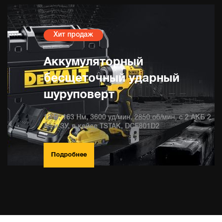
Хит продаж
Аккумуляторный
бесщеточный ударный
шуруповерт
12 В, 163 Нм, 3600 уд/мин, 2850 об/мин, c 2 АКБ 2
Ач и ЗУ, в кейсе TSTAK, DCF801D2
Подробнее