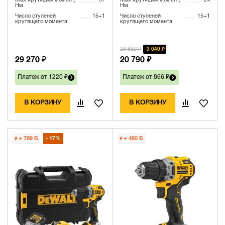
Max крутящий момент,
57
Max крутящий момент,
24
Нм
Нм
Число ступеней
15+1
Число ступеней
15+1
крутящего момента
крутящего момента
23 830 ₽
3 040 ₽
29 270 ₽
20 790 ₽
Платеж от 1220 ₽
Платеж от 866 ₽
В КОРЗИНУ
В КОРЗИНУ
+ 789
Б
17%
+ 480
Б