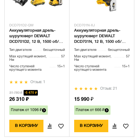
DCD701D2-QW
DCD701N-XJ
Аккумуляторная дрель-
Аккумуляторная дрель-
шуруповерт DEWALT
шуруповерт DEWALT
DCD701D2, 12 В, 1500 об/
DCD701N, 12 В, 1500 об/
мин, с 2 АКБ 2 Ач и ЗУ, в
мин, без АКБ и ЗУ
Тип двигателя
бесщеточный
Тип двигателя
бесщеточный
кейсе TSTAK (DCD701D2-
(DCD701N-XJ)
Max крутящий момент,
57
Max крутящий момент,
57
QW)
Нм
Нм
Число ступеней
15+1
Число ступеней
15+1
крутящего момента
крутящего момента
Отзыв: 1
Отзыв: 21
31 780 ₽
5 470 ₽
26 310 ₽
15 990 ₽
Платеж от 1096 ₽
Платеж от 666 ₽
В КОРЗИНУ
В КОРЗИНУ