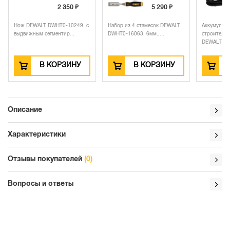
2 350 ₽
5 290 ₽
Нож DEWALT DWHT0-10249, с
Набор из 4 стамесок DEWALT
Аккумулят
выдвижным сегментир...
DWHT0-16063, 6мм.,...
строитель
DEWALT DC.
В КОРЗИНУ
В КОРЗИНУ
Описание
Характеристики
Отзывы покупателей
(0)
Вопросы и ответы