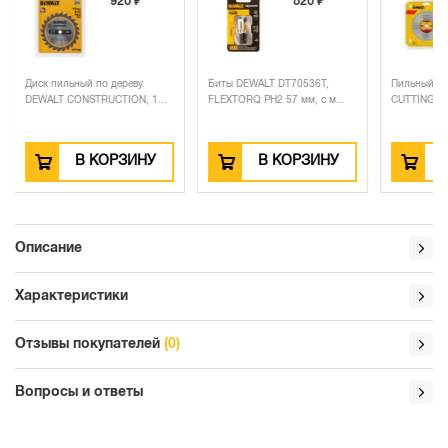
 ₽
820 ₽
6 920 ₽
еву
Биты DEWALT DT70536T,
Пильный диск DEWALT METAL
Б
N, 1...
FLEXTORQ PH2 57 мм, c м...
CUTTING DT1923, 140...
H
ИНУ
В КОРЗИНУ
В КОРЗИНУ
Описание
Характеристики
Отзывы покупателей
(0)
Вопросы и ответы