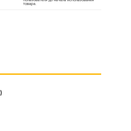
пользователя до начала использования
товара.
)