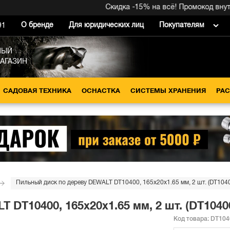
Скидка -15% на всё! Промокод внутри 
О бренде
Для юридических лиц
Покупателям
91
НЫЙ
МАГАЗИН
САДОВАЯ ТЕХНИКА
ОСНАСТКА
СИСТЕМЫ ХРАНЕНИЯ
РА
Пильный диск по дереву DEWALT DT10400, 165х20х1.65 мм, 2 шт. (DT104
 DT10400, 165х20х1.65 мм, 2 шт. (DT1040
Код товара:
DT104