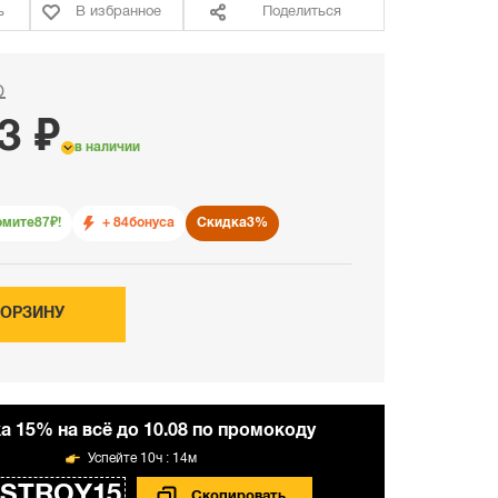
ь
В избранное
Поделиться
₽
3 ₽
в наличии
омите
87
₽!
+ 84
бонуса
Скидка
3%
КОРЗИНУ
а 15% на всё до 10.08 по промокоду
10ч : 14м
STROY15