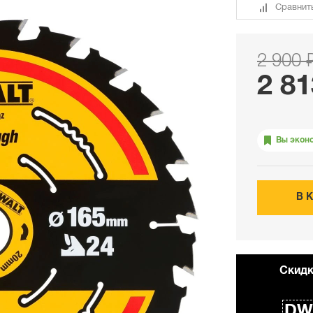
Сравнит
2 900 
2 81
Вы экон
В 
Cкидк
DW