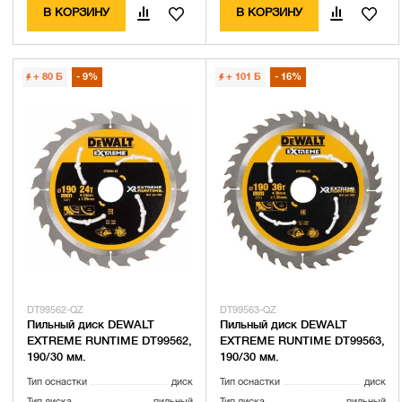
В КОРЗИНУ
В КОРЗИНУ
+ 80
Б
9%
+ 101
Б
16%
DT99562-QZ
DT99563-QZ
Пильный диск DEWALT
Пильный диск DEWALT
EXTREME RUNTIME DT99562,
EXTREME RUNTIME DT99563,
190/30 мм.
190/30 мм.
Тип оснастки
диск
Тип оснастки
диск