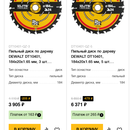
DT10401-QZ-3
DT10401-QZ-5
Пильный диск по дереву
Пильный диск по дереву
DEWALT DT10401,
DEWALT DT10401,
184х20х1.65 мм, 3 шт.
184х20х1.65 мм, 5 шт.
(DT10401-QZ-3)
(DT10401-QZ-5)
Тип оснастки
диск
Тип оснастки
диск
Тип диска
пильный
Тип диска
пильный
Диаметр диска, мм
184
Диаметр диска, мм
184
4 110 ₽
6 850 ₽
205 ₽
479 ₽
3 905 ₽
6 371 ₽
Платеж от 163 ₽
Платеж от 265 ₽
В КОРЗИНУ
В КОРЗИНУ