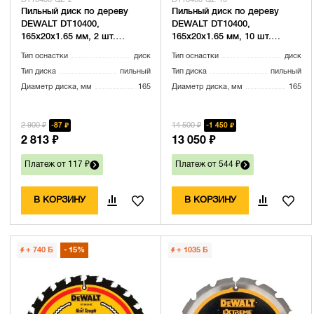
DT10400-QZ-2
DT10400-QZ-10
Пильный диск по дереву
Пильный диск по дереву
DEWALT DT10400,
DEWALT DT10400,
165х20х1.65 мм, 2 шт.
165х20х1.65 мм, 10 шт.
(DT10400-QZ-2)
(DT10400-QZ-10)
Тип оснастки
диск
Тип оснастки
диск
Тип диска
пильный
Тип диска
пильный
Диаметр диска, мм
165
Диаметр диска, мм
165
2 900 ₽
14 500 ₽
87 ₽
1 450 ₽
2 813 ₽
13 050 ₽
Платеж от 117 ₽
Платеж от 544 ₽
В КОРЗИНУ
В КОРЗИНУ
+ 740
Б
15%
+ 1035
Б