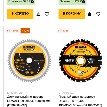
Платеж от 375 ₽
Платеж от 122 ₽
В КОРЗИНУ
В КОРЗИНУ
+ 130
Б
10%
+ 47
Б
DT99564-QZ
DT10402-QZ
Диск пильный по дереву
Пильный диск по дереву
DEWALT DT99564, 190х30 мм
DEWALT DT10402,
(DT99564-QZ)
190х30х1.65 мм (DT10402-QZ)