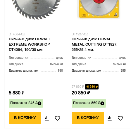
DT4064-QZ
DT1927-QZ
Пильный диск DEWALT
Пильный диск DEWALT
EXTREME WORKSHOP
METAL CUTTING DT1927,
DT4064, 190/30 мм.
355/25.4 мм.
Тип оснастки
диск
Тип оснастки
диск
Тип диска
пильный
Тип диска
пильный
Диаметр диска, мм
190
Диаметр диска, мм
355
27 830 ₽
6 980 ₽
5 880 ₽
20 850 ₽
Платеж от 245 ₽
Платеж от 869 ₽
В КОРЗИНУ
В КОРЗИНУ