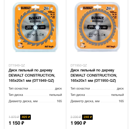
DT1949-QZ
DT1950-QZ
Диск пильный по дереву
Диск пильный по дереву
DEWALT CONSTRUCTION,
DEWALT CONSTRUCTION,
165х20х1 мм (DT1949-QZ)
165х20х1 мм (DT1950-QZ)
Тип оснастки
диск
Тип оснастки
диск
Тип диска
пильный
Тип диска
пильный
Диаметр диска, мм
165
Диаметр диска, мм
165
1 970 ₽
2 230 ₽
820 ₽
240 ₽
1 150 ₽
1 990 ₽