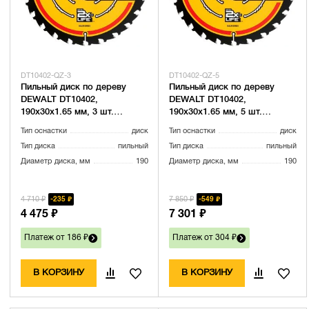
DT10402-QZ-3
DT10402-QZ-5
Пильный диск по дереву
Пильный диск по дереву
DEWALT DT10402,
DEWALT DT10402,
190х30х1.65 мм, 3 шт.
190х30х1.65 мм, 5 шт.
(DT10402-QZ-3)
(DT10402-QZ-5)
Тип оснастки
диск
Тип оснастки
диск
Тип диска
пильный
Тип диска
пильный
Диаметр диска, мм
190
Диаметр диска, мм
190
4 710 ₽
7 850 ₽
235 ₽
549 ₽
4 475 ₽
7 301 ₽
Платеж от 186 ₽
Платеж от 304 ₽
В КОРЗИНУ
В КОРЗИНУ