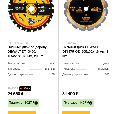
DT10400-QZ-20
DT1475-QZ
Пильный диск по дереву
Пильный диск DEWALT
DEWALT DT10400,
DT1475-QZ, 305х30х1.8 мм, 1
165х20х1.65 мм, 20 шт.
шт.
(DT10400-QZ-20)
Тип оснастки
диск
Тип оснастки
диск
Тип диска
пильный
Тип диска
пильный
Диаметр диска, мм
165
Диаметр диска, мм
305
29 000 ₽
4 350 ₽
24 650 ₽
34 490 ₽
Платеж от 1027 ₽
Платеж от 1437 ₽