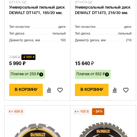
DT1471-QZ
DT1473-QZ
Универсальный пильный диск
Универсальный пильный диск
DEWALT DT1471, 165/20 мм.
DEWALT DT1473, 216/30 мм.
Тип оснастки
диск
Тип оснастки
диск
Тип диска
пильный
Тип диска
пильный
Диаметр диска, мм
165
Диаметр диска, мм
216
7 990 ₽
2 000 ₽
5 990 ₽
15 640 ₽
Платеж от 250 ₽
Платеж от 652 ₽
В КОРЗИНУ
В КОРЗИНУ
+ 626
Б
+ 102
Б
24%