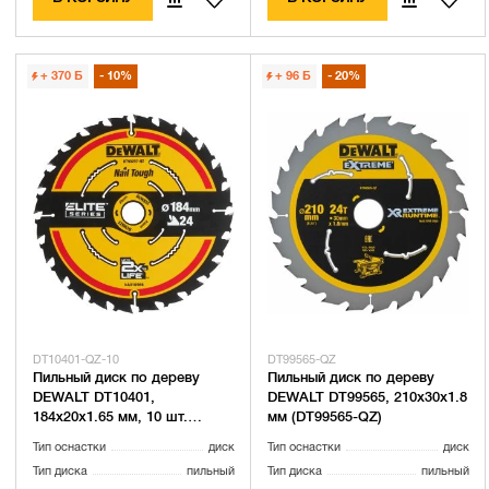
+ 370
Б
10%
+ 96
Б
20%
DT10401-QZ-10
DT99565-QZ
Пильный диск по дереву
Пильный диск по дереву
DEWALT DT10401,
DEWALT DT99565, 210х30х1.8
184х20х1.65 мм, 10 шт.
мм (DT99565-QZ)
(DT10401-QZ-10)
Тип оснастки
диск
Тип оснастки
диск
Тип диска
пильный
Тип диска
пильный