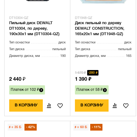
DT10304-QZ
DT1948-QZ
Пильный диск DEWALT
Диск пильный по дереву
DT10304, по дереву,
DEWALT CONSTRUCTION,
190х30х1 мм (DT10304-QZ)
165х20х1 мм (DT1948-QZ)
Тип оснастки
диск
Тип оснастки
диск
Тип диска
пильный
Тип диска
пильный
Диаметр диска, мм
190
Диаметр диска, мм
165
1 670 ₽
280 ₽
2 440 ₽
1 390 ₽
Платеж от 102 ₽
Платеж от 58 ₽
В КОРЗИНУ
В КОРЗИНУ
+ 35
Б
42%
+ 60
Б
11%