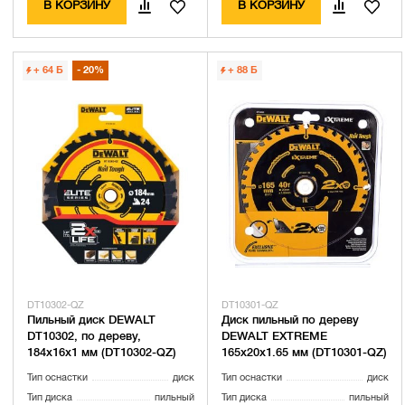
В КОРЗИНУ
В КОРЗИНУ
+ 64
Б
20%
+ 88
Б
DT10302-QZ
DT10301-QZ
Пильный диск DEWALT
Диск пильный по дереву
DT10302, по дереву,
DEWALT EXTREME
184х16х1 мм (DT10302-QZ)
165х20х1.65 мм (DT10301-QZ)
Тип оснастки
диск
Тип оснастки
диск
Тип диска
пильный
Тип диска
пильный