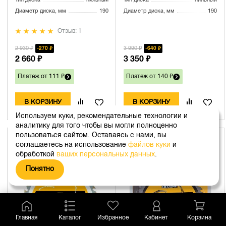
Тип диска
пильный
Тип диска
пильный
Диаметр диска, мм
190
Диаметр диска, мм
190
Отзыв: 1
2 930 ₽
3 990 ₽
270 ₽
640 ₽
2 660 ₽
3 350 ₽
Платеж от 111 ₽
Платеж от 140 ₽
В КОРЗИНУ
В КОРЗИНУ
Используем куки, рекомендательные технологии и
аналитику для того чтобы вы могли полноценно
пользоваться сайтом. Оставаясь с нами, вы
+ 169
Б
+ 108
Б
26%
соглашаетесь на использование
файлов куки
и
обработкой
ваших персональных данных
.
Понятно
Главная
Каталог
Избранное
Кабинет
Корзина