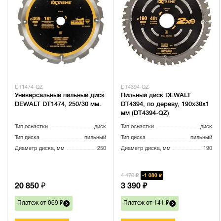
DT1474-QZ
DT4394-QZ
Универсальный пильный диск
Пильный диск DEWALT
DEWALT DT1474, 250/30 мм.
DT4394, по дереву, 190х30х1
мм (DT4394-QZ)
Тип оснастки
диск
Тип оснастки
диск
Тип диска
пильный
Тип диска
пильный
Диаметр диска, мм
250
Диаметр диска, мм
190
4 470 ₽
1 080 ₽
20 850 ₽
3 390 ₽
Платеж от 869 ₽
Платеж от 141 ₽