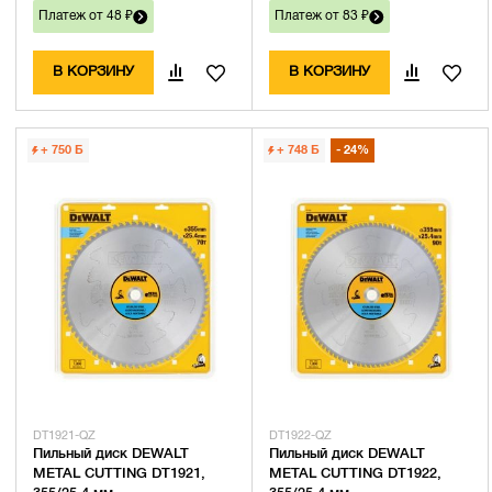
Платеж от 48 ₽
Платеж от 83 ₽
В КОРЗИНУ
В КОРЗИНУ
+ 750
Б
+ 748
Б
24%
DT1921-QZ
DT1922-QZ
Пильный диск DEWALT
Пильный диск DEWALT
METAL CUTTING DT1921,
METAL CUTTING DT1922,