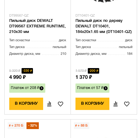
DT99567-QZ
DT10401-QZ
Пильный диск DEWALT
Пильный диск по дереву
DT99567 EXTREME RUNTIME,
DEWALT DT10401,
210х30 мм
184х20х1.65 мм (DT10401-QZ)
Тип оснастки
диск
Тип оснастки
диск
Тип диска
пильный
Тип диска
пильный
Диаметр диска, мм
210
Диаметр диска, мм
184
5 320 ₽
1 570 ₽
330 ₽
200 ₽
4 990 ₽
1 370 ₽
Платеж от 208 ₽
Платеж от 57 ₽
В КОРЗИНУ
В КОРЗИНУ
+ 270
Б
32%
+ 88
Б