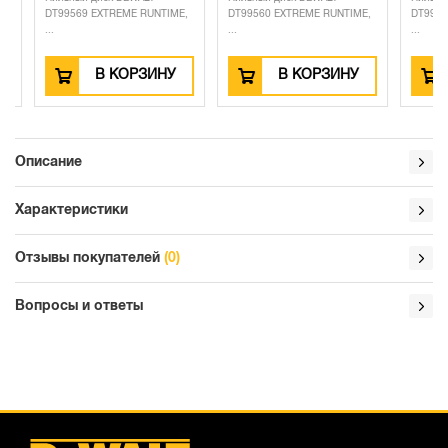
DT99569 EXTREME RUNTIME,
DT99560 EXTREME RUNTIME,
DT99573 E
...
...
...
В КОРЗИНУ
В КОРЗИНУ
Описание
Характеристики
Отзывы покупателей
(0)
Вопросы и ответы