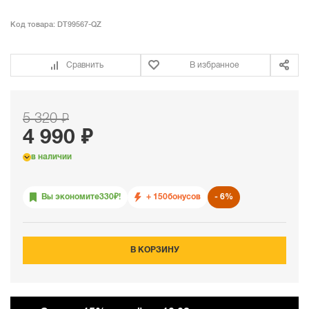
Код товара:
DT99567-QZ
Сравнить
В избранное
5 320 ₽
4 990 ₽
в наличии
Вы экономите
330
₽!
+ 150
бонусов
6%
В КОРЗИНУ