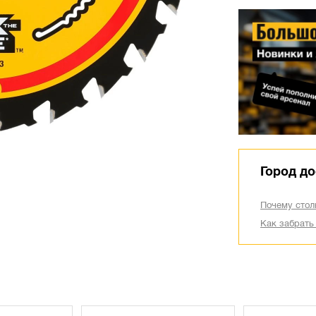
Город до
Почему стол
Как забрать