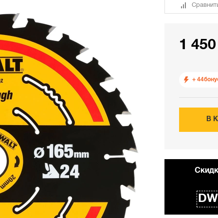
Сравнит
1 450
+ 44
бону
В 
Cкидк
DW