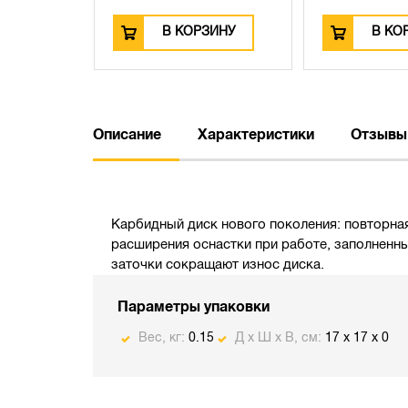
В КОРЗИНУ
В КО
Описание
Характеристики
Отзывы
Карбидный диск нового поколения: повторная
расширения оснастки при работе, заполненн
заточки сокращают износ диска.
Параметры упаковки
Вес, кг:
0.15
Д х Ш х В, см:
17 x 17 x 0