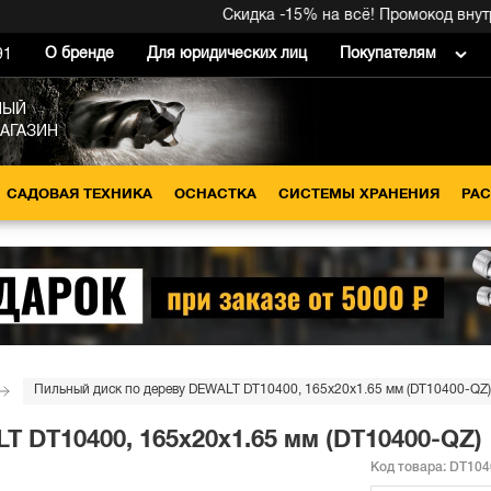
Скидка -15% на всё! Промокод внутри 
О бренде
Для юридических лиц
Покупателям
91
НЫЙ
МАГАЗИН
САДОВАЯ ТЕХНИКА
ОСНАСТКА
СИСТЕМЫ ХРАНЕНИЯ
РА
Пильный диск по дереву DEWALT DT10400, 165х20х1.65 мм (DT10400-QZ)
 DT10400, 165х20х1.65 мм (DT10400-QZ)
Код товара:
DT104