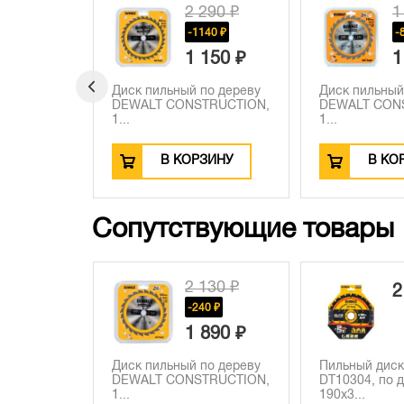
2 290 ₽
1
400 ₽
-1140 ₽
-
1 150 ₽
1
о дереву
Диск пильный по дереву
Диск пильный
RUCTION,
DEWALT CONSTRUCTION,
DEWALT CON
1...
1...
ЗИНУ
В КОРЗИНУ
В КО
Сопутствующие товары
2 130 ₽
2
-240 ₽
1 890 ₽
Диск пильный по дереву
Пильный дис
DEWALT CONSTRUCTION,
DT10304, по д
1...
190х3...