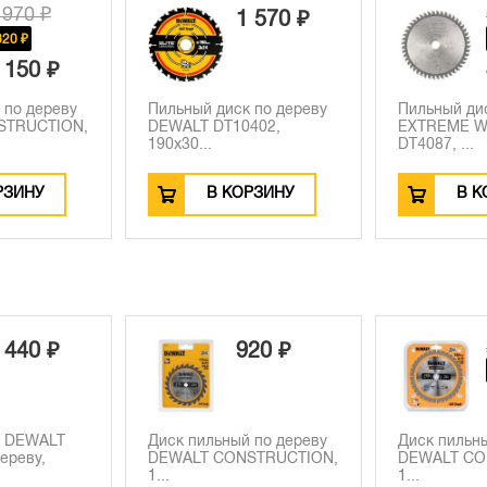
 970 ₽
1 570 ₽
820 ₽
 150 ₽
 по дереву
Пильный диск по дереву
Пильный ди
STRUCTION,
DEWALT DT10402,
EXTREME 
190х30...
DT4087, ...
РЗИНУ
В КОРЗИНУ
В К
 440 ₽
920 ₽
к DEWALT
Диск пильный по дереву
Диск пильн
ереву,
DEWALT CONSTRUCTION,
DEWALT CO
1...
1...