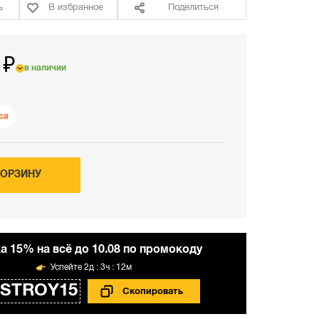
ь
В избранное
Поделиться
 ₽
в наличии
са
КОРЗИНУ
а 15% на всё до 10.08 по промокоду
2д : 3ч : 12м
STROY15