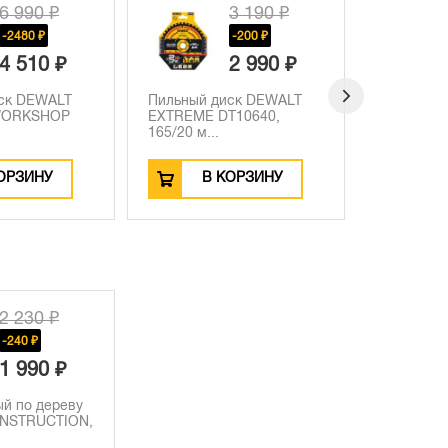
6 990 ₽
3 190 ₽
-2480 ₽
-200 ₽
4 510 ₽
2 990 ₽
ск DEWALT
Пильный диск DEWALT
Диск пиль
WORKSHOP
EXTREME DT10640,
DEWALT C
165/20 м...
1...
ОРЗИНУ
В КОРЗИНУ
В
2 230 ₽
-240 ₽
1 990 ₽
ый по дереву
NSTRUCTION,