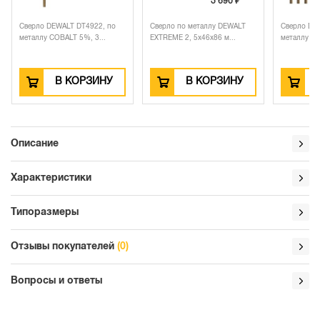
3 690 ₽
Сверло DEWALT DT4922, по
Сверло по металлу DEWALT
Сверло DE
металлу COBALT 5%, 3...
EXTREME 2, 5x46x86 м...
металлу HS
В КОРЗИНУ
В КОРЗИНУ
Описание
Характеристики
Типоразмеры
Отзывы покупателей
(0)
Вопросы и ответы