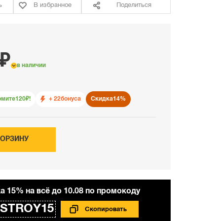
ь
В избранное
Поделиться
 ₽
в наличии
омите
120
₽!
+ 22
бонуса
Скидка
14%
КОРЗИНУ
а 15% на всё до 10.08 по промокоду
STROY15