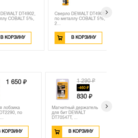
ALT DT4902,
Сверло DEWALT DT4901,
Сверло D
 COBALT 5%,
по металлу COBALT 5%,
по метал
2...
7...
ОРЗИНУ
В КОРЗИНУ
В
1 290 ₽
1 650 ₽
-460 ₽
830 ₽
лобзика
Магнитный держатель
Сверло по
290, по
для бит DEWALT
DEWALT E
DT70547T, ...
6.5x58x10.
ОРЗИНУ
В КОРЗИНУ
В