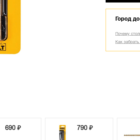
Город до
Почему стол
Как забрать
90 ₽
790 ₽