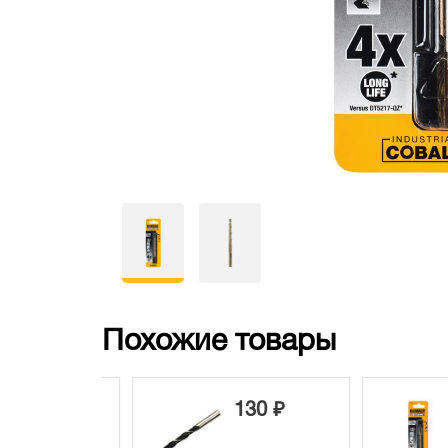
Похожие товары
440 ₽
130 ₽
6
50 ₽