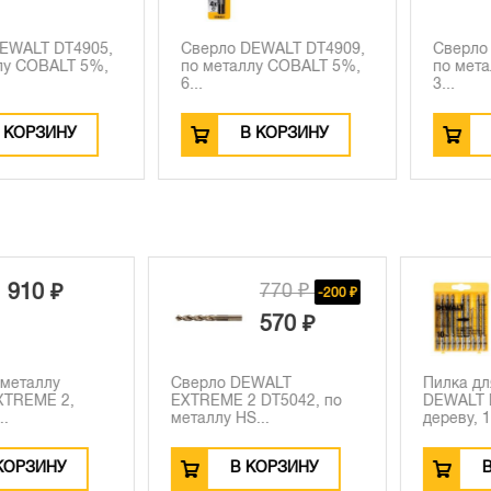
LT DT4905,
Сверло DEWALT DT4909,
Сверло DEW
OBALT 5%,
по металлу COBALT 5%,
по металлу
6...
3...
РЗИНУ
В КОРЗИНУ
В К
770 ₽
10 ₽
-200 ₽
570 ₽
таллу
Сверло DEWALT
Пилка для 
EME 2,
EXTREME 2 DT5042, по
DEWALT DT2
металлу HS...
дереву, 1...
РЗИНУ
В КОРЗИНУ
В К