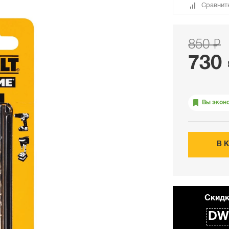
Сравнит
850 ₽
730
Вы экон
В 
Cкидк
DW