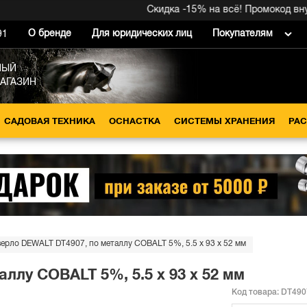
Скидка -15% на всё! Промокод внутри
О бренде
Для юридических лиц
Покупателям
91
НЫЙ
МАГАЗИН
САДОВАЯ ТЕХНИКА
ОСНАСТКА
СИСТЕМЫ ХРАНЕНИЯ
РА
ерло DEWALT DT4907, по металлу COBALT 5%, 5.5 x 93 x 52 мм
ллу COBALT 5%, 5.5 x 93 x 52 мм
Код товара:
DT490