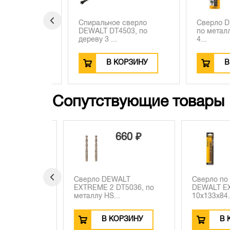
090 ₽
аллу
Спиральное сверло
Сверло DEWA
ME 2,
DEWALT DT4503, по
по металлу C
дереву 3 ...
4...
ЗИНУ
В КОРЗИНУ
В КО
Сопутствующие товары
0 ₽
660 ₽
9
T
Сверло DEWALT
Сверло по ме
043, по
EXTREME 2 DT5036, по
DEWALT EXTR
металлу HS...
10x133x84...
ЗИНУ
В КОРЗИНУ
В КО