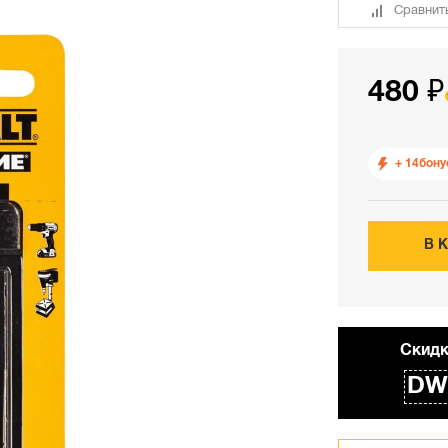
Сравнит
480 ₽
+ 14
бону
В 
Cкидк
DW