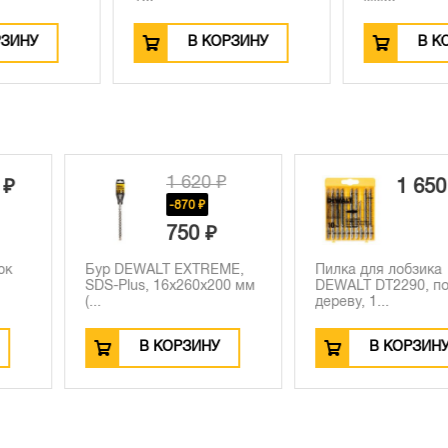
РЗИНУ
В КОРЗИНУ
В К
 620 ₽
1 650 ₽
870 ₽
50 ₽
EXTREME,
Пилка для лобзика
Рулетка DE
x260x200 мм
DEWALT DT2290, по
DWHT36098-
дереву, 1...
РЗИНУ
В КОРЗИНУ
В К