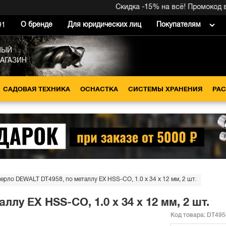
Скидка -15% на всё! Промокод внутр
О бренде
Для юридических лиц
Покупателям
91
НЫЙ
МАГАЗИН
САДОВАЯ ТЕХНИКА
ОСНАСТКА
СИСТЕМЫ ХРАНЕНИЯ
РА
ерло DEWALT DT4958, по металлу EX HSS-CO, 1.0 x 34 x 12 мм, 2 шт.
лу EX HSS-CO, 1.0 x 34 x 12 мм, 2 шт.
Код товара:
DT495