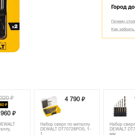
Город до
Почему стол
Как забрать
 790 ₽
1 590 ₽
по металлу
Набор сверл по металлу
Сверло DEW
728POS, 1-
DEWALT DT70828, 2-8
по металлу
мм...
5...