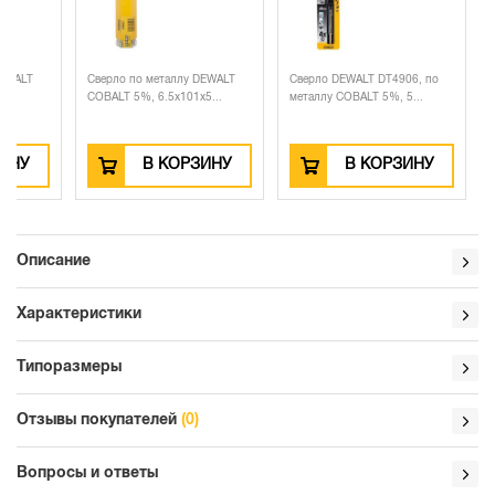
Сверло по металлу DEWALT
Сверло по металлу DEWALT
Сверло 
DT4929, 5x46x86 мм, ...
COBALT 5%, 6.5x101x5...
металлу 
В КОРЗИНУ
В КОРЗИНУ
Описание
Характеристики
Типоразмеры
Отзывы покупателей
(0)
Вопросы и ответы