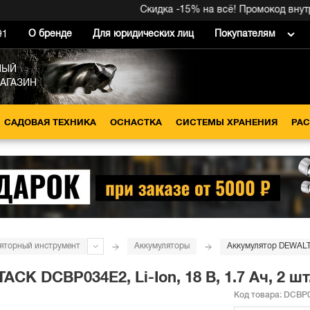
Скидка -15% на всё! Промокод внутри →
О бренде
Для юридических лиц
Покупателям
91
НЫЙ
МАГАЗИН
САДОВАЯ ТЕХНИКА
ОСНАСТКА
СИСТЕМЫ ХРАНЕНИЯ
РА
яторный инструмент
Аккумуляторы
 DCBP034E2, Li-Ion, 18 В, 1.7 Ач, 2 шт
Код товара:
DCBP