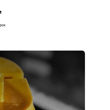
и
рок