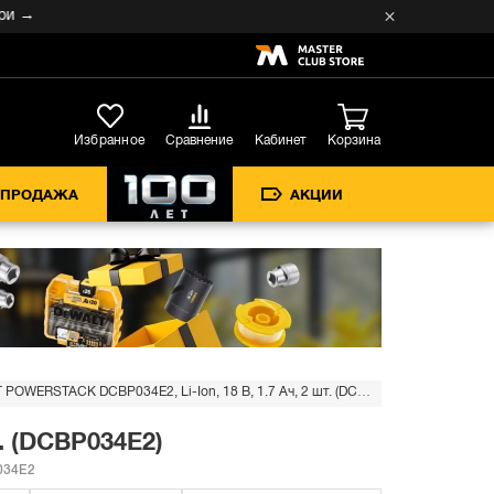
Кабинет
Избранное
Сравнение
Корзина
СПРОДАЖА
АКЦИИ
Аккумулятор DEWALT POWERSTACK DCBP034E2, Li-Ion, 18 В, 1.7 Ач, 2 шт. (DCBP034E2)
. (DCBP034E2)
034E2