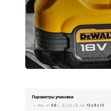
Параметры упаковки
Вес, кг:
0.8
Д х Ш х В, см:
12 x 9 x 13