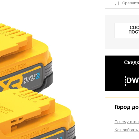
Сравнит
СОО
ПОС
Cкидк
DW
Город до
Почему стол
Как забрать