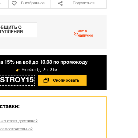
ь
В избранное
Поделиться
БЩИТЬ О
нет в
ТУПЛЕНИИ
наличии
а 15% на всё до 10.08 по промокоду
1д : 3ч : 31м
STROY15
ставки:
ько стоит доставка?
 самостоятельно?