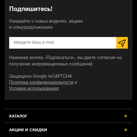
DCBP034E2, Li-Ion, 18 В, 1.7 Ач, 2 шт.
DCBP034E2, Li-Ion, 18 В, 1.7 Ач, 2 шт.
Подпишитесь!
(DCBP034E2-XJ)
(DCBP034E2)
Узнавайте о новых моделях, акциях
и спецпредложениях
27 480 ₽
Напряжение аккумулятора, В
Напряжение аккумулятора, В
18
18
Нажимая кнопку «Подписаться», вы даете согласие на
Емкость аккумулятора, А·ч
Емкость аккумулятора, А·ч
получение информационных сообщений.
1.7
1.7
Защищено Google reCAPTCHA.
Устройство аккумулятора
Устройство аккумулятора
Политика конфиденциальности
и
слайдер
слайдер
Условия использования
.
Индикатор заряда
Индикатор заряда
есть
есть
КАТАЛОГ
АКЦИИ И СКИДКИ