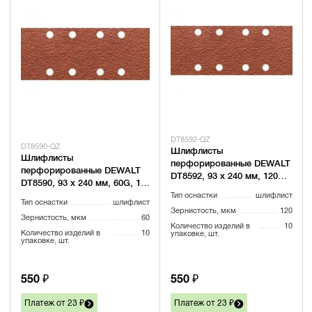
DT8592-QZ
DT8590-QZ
Шлифлисты
Шлифлисты
перфорированные DEWALT
перфорированные DEWALT
DT8592, 93 x 240 мм, 120G,
DT8590, 93 x 240 мм, 60G, 10
10 шт.
шт.
Тип оснастки
шлифлист
Тип оснастки
шлифлист
Зернистость, мкм
120
Зернистость, мкм
60
Количество изделий в
10
Количество изделий в
10
упаковке, шт.
упаковке, шт.
550 ₽
550 ₽
Платеж от 23 ₽
Платеж от 23 ₽