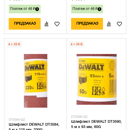
Платеж от 46 ₽
Платеж от 46 ₽
ПРЕДЗАКАЗ
ПРЕДЗАКАЗ
+ 33
Б
+ 33
Б
DT3590-QZ
DT3584-QZ
Шлифлист DEWALT DT3590,
Шлифлист DEWALT DT3584,
5 м x 93 мм, 60G
5 м x 115 мм, 220G