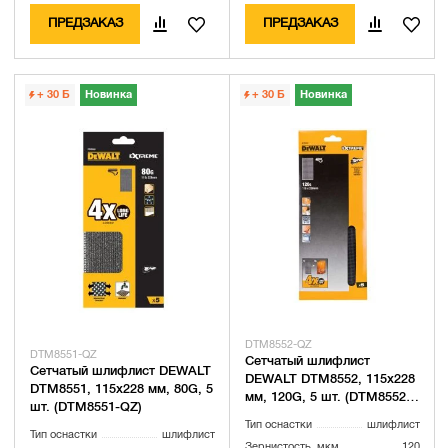
ПРЕДЗАКАЗ
ПРЕДЗАКАЗ
+ 30
Б
Новинка
+ 30
Б
Новинка
DTM8552-QZ
DTM8551-QZ
Сетчатый шлифлист
Сетчатый шлифлист DEWALT
DEWALT DTM8552, 115х228
DTM8551, 115х228 мм, 80G, 5
мм, 120G, 5 шт. (DTM8552-
шт. (DTM8551-QZ)
QZ)
Тип оснастки
шлифлист
Тип оснастки
шлифлист
Зернистость, мкм
120