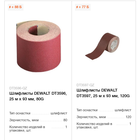
+ 88
Б
+ 77
Б
DT3597-QZ
DT3596-QZ
Шлифлисты DEWALT
Шлифлисты DEWALT DT3596,
DT3597, 25 м x 93 мм, 120G
25 м x 93 мм, 80G
Тип оснастки
шлифлист
Тип оснастки
шлифлист
Зернистость, мкм
120
Зернистость, мкм
80
Количество изделий в
1
Количество изделий в
1
упаковке, шт.
упаковке, шт.