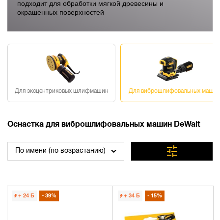
подходит для обработки мягкой древесины и
окрашенных поверхностей
Для эксцентриковых шлифмашин
Для виброшлифовальных маши
Оснастка для виброшлифовальных машин DeWalt
По имени (по возрастанию)
+ 24
Б
39%
+ 34
Б
15%