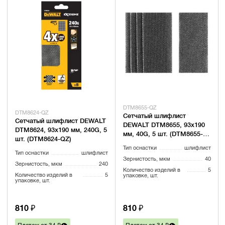
DTM8655-QZ
DTM8624-QZ
Сетчатый шлифлист
Сетчатый шлифлист DEWALT
DEWALT DTM8655, 93х190
DTM8624, 93х190 мм, 240G, 5
мм, 40G, 5 шт. (DTM8655-
шт. (DTM8624-QZ)
QZ)
Тип оснастки
шлифлист
Тип оснастки
шлифлист
Зернистость, мкм
40
Зернистость, мкм
240
Количество изделий в
5
Количество изделий в
5
упаковке, шт.
упаковке, шт.
810 ₽
810 ₽