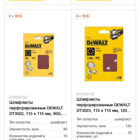
+ 18
Б
+ 18
Б
DT3023-QZ
DT3022-QZ
Шлифлисты
Шлифлисты
перфорированные DEWALT
перфорированные DEWALT
DT3023, 115 x 115 мм, 120G,
DT3022, 115 x 115 мм, 80G,
10 шт.
10 шт.
Тип оснастки
шлифлист
Тип оснастки
шлифлист
Зернистость, мкм
120
Зернистость, мкм
80
Количество изделий в
10
Количество изделий в
10
упаковке, шт.
упаковке, шт.