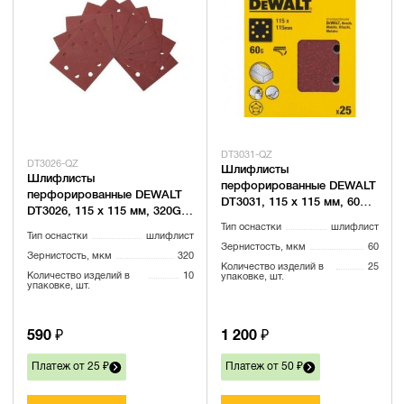
DT3031-QZ
DT3026-QZ
Шлифлисты
Шлифлисты
перфорированные DEWALT
перфорированные DEWALT
DT3031, 115 x 115 мм, 60G,
DT3026, 115 x 115 мм, 320G,
25 шт.
10 шт.
Тип оснастки
шлифлист
Тип оснастки
шлифлист
Зернистость, мкм
60
Зернистость, мкм
320
Количество изделий в
25
Количество изделий в
10
упаковке, шт.
упаковке, шт.
590 ₽
1 200 ₽
Платеж от 25 ₽
Платеж от 50 ₽