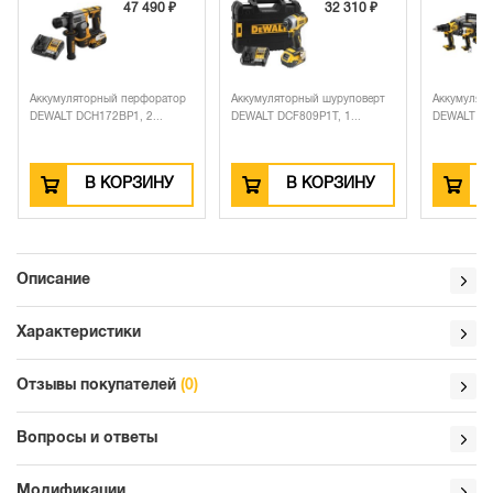
67 890 ₽
47 490 ₽
32 310 ₽
-6900 ₽
60 990 ₽
й перфоратор
Аккумуляторный шуруповерт
Аккумуляторный набор
P1, 2...
DEWALT DCF809P1T, 1...
DEWALT DCK2062E2T, 18 В:...
ОРЗИНУ
В КОРЗИНУ
В КОРЗИНУ
Описание
Характеристики
Отзывы покупателей
(0)
Вопросы и ответы
Модификации