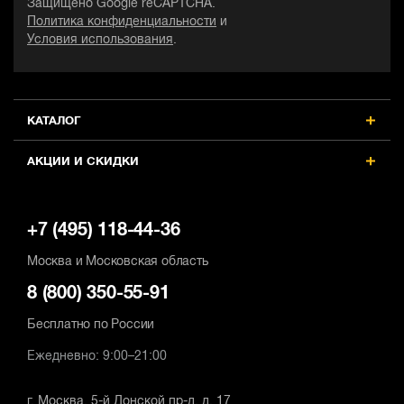
Защищено Google reCAPTCHA.
Число ступеней крутящего
Число ступеней крутящего
Ч
Политика конфиденциальности
и
момента
момента
м
Условия использования
.
15+2
15+2
1
Max число оборотов, об/мин
Max число оборотов, об/мин
M
1650
1650
1
КАТАЛОГ
Наличие удара
Наличие удара
Н
есть
есть
е
АКЦИИ И СКИДКИ
+7 (495) 118-44-36
Москва и Московская область
8 (800) 350-55-91
Бесплатно по России
Ежедневно: 9:00–21:00
г. Москва, 5-й Донской пр-д, д. 17