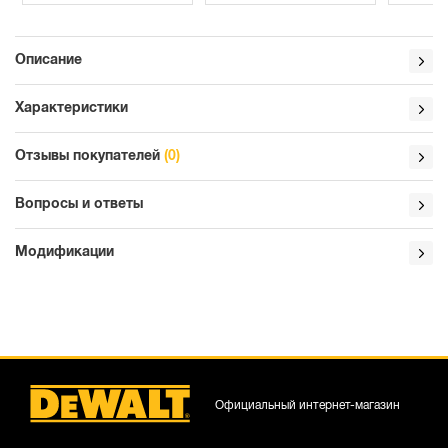
Описание
Характеристики
Отзывы покупателей
(0)
Вопросы и ответы
Модификации
Официальный интернет-магазин
DCS356N-XJ
DCS356E1T-XJ
D