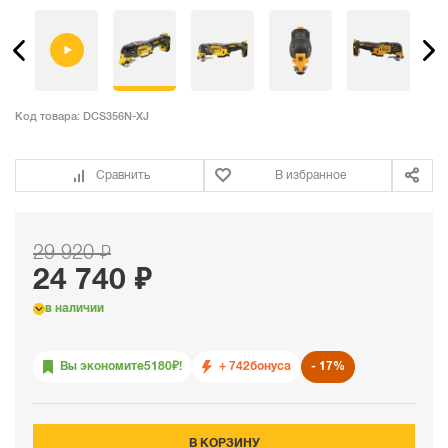
Код товара:
DCS356N-XJ
Сравнить
В избранное
29 920 ₽
24 740 ₽
в наличии
Вы экономите
5180
₽!
+ 742
бонуса
17%
В КОРЗИНУ