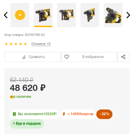
Код товара:
DCH273N-XJ
Отзывов: 13
Сравнить
В избранное
62 140 ₽
48 620 ₽
в наличии
Вы экономите
13520
₽!
+ 1459
бонусов
22%
Бур в подарок