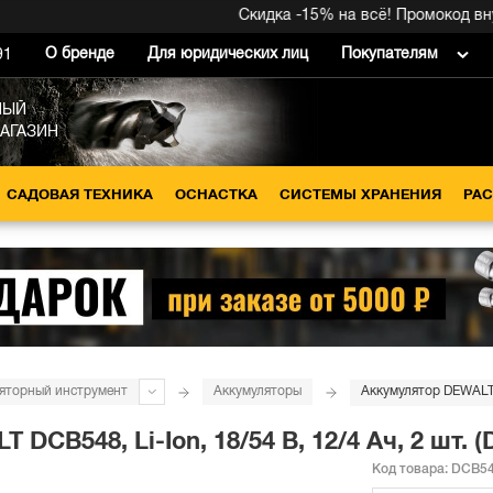
Скидка -15% на всё! Промокод внутри 
О бренде
Для юридических лиц
Покупателям
91
НЫЙ
МАГАЗИН
САДОВАЯ ТЕХНИКА
ОСНАСТКА
СИСТЕМЫ ХРАНЕНИЯ
РА
яторный инструмент
Аккумуляторы
DCB548, Li-Ion, 18/54 В, 12/4 Ач, 2 шт.
Код товара:
DCB5