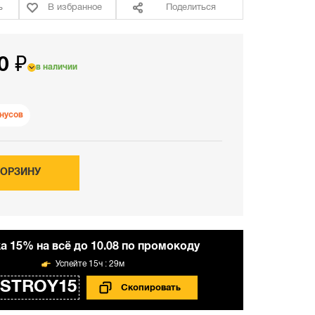
ь
В избранное
Поделиться
0 ₽
в наличии
нусов
КОРЗИНУ
а 15% на всё до 10.08 по промокоду
15ч : 29м
STROY15