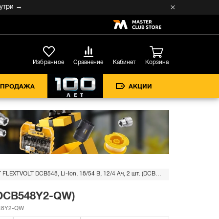
→
Кабинет
Избранное
Сравнение
Корзина
СПРОДАЖА
АКЦИИ
Аккумулятор DEWALT FLEXTVOLT DCB548, Li-Ion, 18/54 В, 12/4 Ач, 2 шт. (DCB548Y2-QW)
 (DCB548Y2-QW)
48Y2-QW