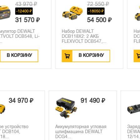
3 970 ₽
72 550 ₽
12400 ₽
-18050 ₽
1 570 ₽
54 500 ₽
 DEWALT
Набор DEWALT
Набор DEW
B548, Li-
DCB118X2: 2 АКБ
DCB118Y2: 
FLEXVOLT DCB547,...
FLEXVOLT D
РЗИНУ
В КОРЗИНУ
В К
4 970 ₽
91 490 ₽
ройство
Аккумуляторная угловая
Зарядное у
04,
шлифмашина DEWALT
DEWALT DC
DCG4...
12/14.4/18...