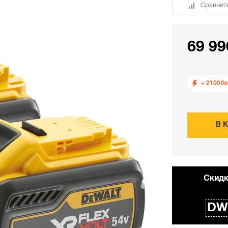
Сравнит
69 99
+ 2100
бо
В 
Cкидк
DW