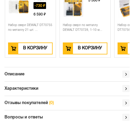
3 580 ₽
-730 ₽
6 590 ₽
Набор сверл DEWALT DT70755
Набор сверл по металлу
Набор свер
по металлу 21 шт. ...
DEWALT DT70728, 1-10 м...
DT70756, T
В КОРЗИНУ
В КОРЗИНУ
Описание
Характеристики
Отзывы покупателей
(0)
Вопросы и ответы