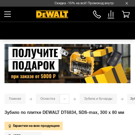
Скидка -15% на всё! Промокод внутри →
Главная
Оснастка
Зубила и бучарды
Зу
Зубило по плитке DEWALT DT6834, SDS-max, 300 x 80 мм
Гарантия на всю продукцию