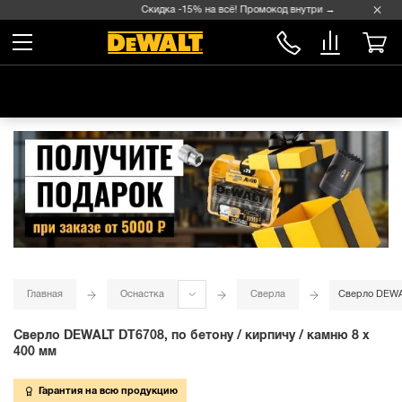
Скидка -15% на всё! Промокод внутри →
Главная
Оснастка
Сверла
Сверло DEWAL
Сверло DEWALT DT6708, по бетону / кирпичу / камню 8 x
400 мм
Гарантия на всю продукцию