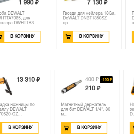
 990 ₽
7 130 ₽
T
Гвозди для нейлера 18Ga,
Гвозди DEW
 для
DeWALT DNBT1850SZ
DNBDA1538
TTR3...
пр...
нейлера, оци
РЗИНУ
В КОРЗИНУ
В К
400 ₽
3 310 ₽
-190 ₽
210 ₽
ницы по
Магнитный держатель
Набор пило
ALT
для бит DEWALT 1/4", 80
зенкеров и
.
м...
D...
РЗИНУ
В КОРЗИНУ
В К