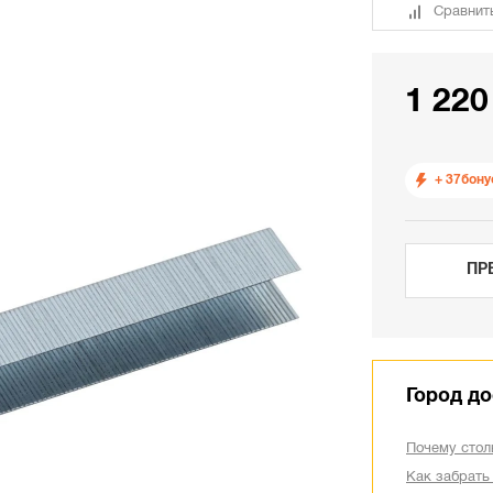
Сравнит
1 220
+ 37
бону
ПР
Город до
Почему стол
Как забрать