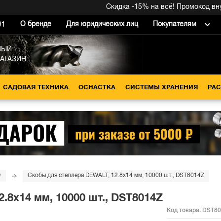
Скидка -15% на всё! Промокод внутри
О бренде
Для юридических лиц
Покупателям
91
НЫЙ
МАГАЗИН
САДОВАЯ ТЕХНИКА
ОСНАСТКА
СИСТЕМЫ ХРАНЕНИЯ
РА
у
Скобы для степлера DEWALT, 12.8х14 мм, 10000 шт., DST8014Z
.8х14 мм, 10000 шт., DST8014Z
Код товара:
DST80