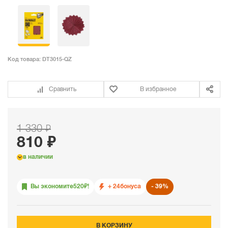
Код товара:
DT3015-QZ
Сравнить
В избранное
1 330 ₽
810 ₽
в наличии
Вы экономите
520
₽!
+ 24
бонуса
39%
В КОРЗИНУ