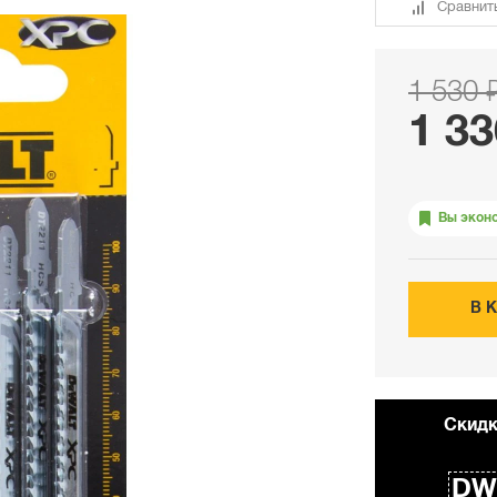
Сравнит
1 530 
1 33
Вы экон
В 
Cкидк
DW