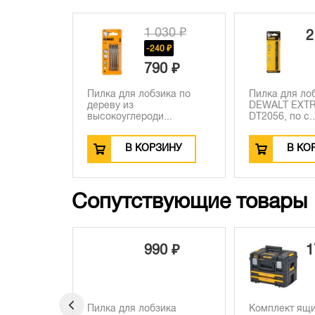
1 030 ₽
2
-240 ₽
790 ₽
Пилка для лобзика по
Пилка для ло
дереву из
DEWALT EXT
высокоуглероди...
DT2056, по с..
В КОРЗИНУ
В КО
Сопутствующие товары
300 ₽
990 ₽
1
0 ₽
100 ₽
ика
Пилка для лобзика
Комплект ящи