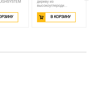
OUGHSYSTEM
дереву из
DEWALT 
высокоуглероди...
DS300...
ОРЗИНУ
В КОРЗИНУ
В