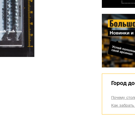
Город до
Почему стол
Как забрать