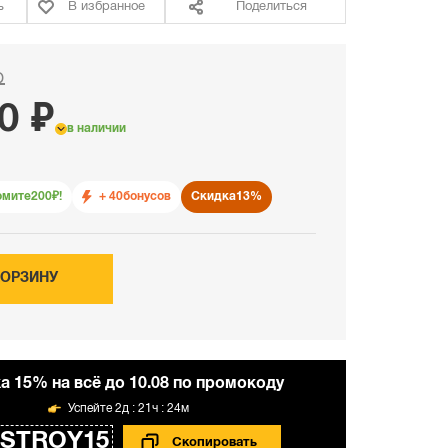
ь
В избранное
Поделиться
₽
0 ₽
в наличии
омите
200
₽!
+ 40
бонусов
Скидка
13%
КОРЗИНУ
а 15% на всё до 10.08 по промокоду
2д : 21ч : 24м
STROY15