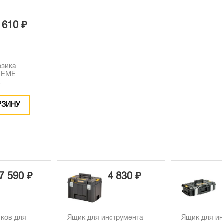
 610 ₽
бзика
REME
.
РЗИНУ
7 590 ₽
4 830 ₽
ков для
Ящик для инструмента
Ящик для и