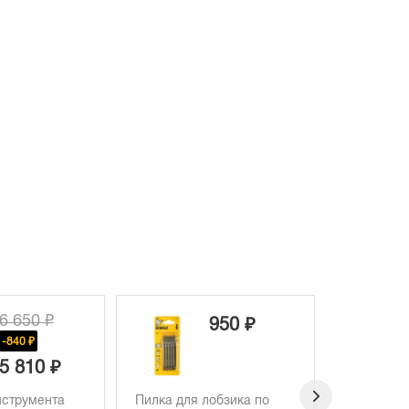
6 650 ₽
950 ₽
-840 ₽
5 810 ₽
нструмента
Пилка для лобзика по
Ящик для 