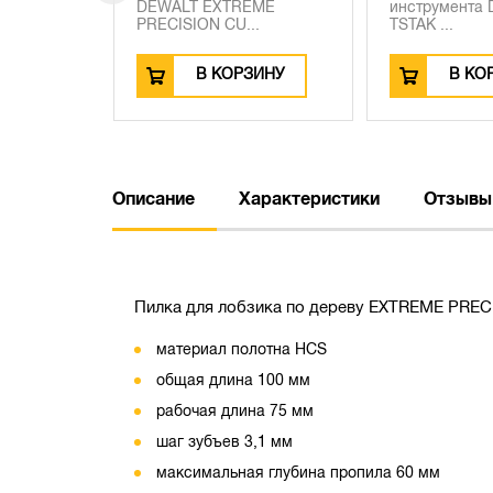
EME
DEWALT EXTREME
инструмента
.
PRECISION CU...
TSTAK ...
ЗИНУ
В КОРЗИНУ
В КО
Описание
Характеристики
Отзывы
Пилка для лобзика по дереву EXTREME PRECI
материал полотна HCS
общая длина 100 мм
рабочая длина 75 мм
шаг зубъев 3,1 мм
максимальная глубина пропила 60 мм