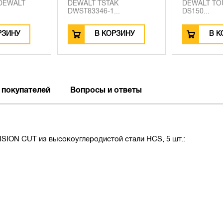
 DEWALT
DEWALT TSTAK
DEWALT T
DWST83346-1...
DS150...
РЗИНУ
В КОРЗИНУ
В К
 покупателей
Вопросы и ответы
SION CUT из высокоуглеродистой стали HCS, 5 шт.: