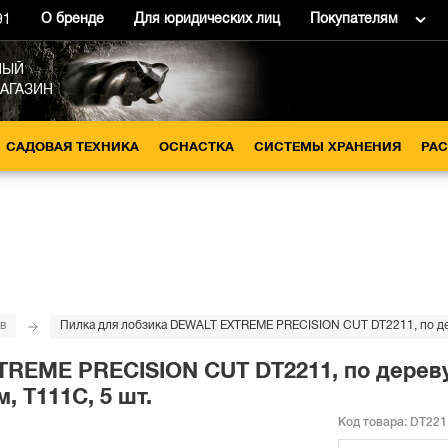
О бренде
Для юридических лиц
Покупателям
91
НЫЙ
МАГАЗИН
САДОВАЯ ТЕХНИКА
ОСНАСТКА
СИСТЕМЫ ХРАНЕНИЯ
РА
в
TREME PRECISION CUT DT2211, по дереву
м, T111C, 5 шт.
Код товара:
DT221