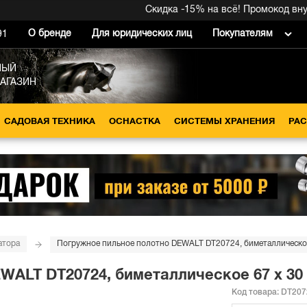
Скидка -15% на всё! Промокод внутри
О бренде
Для юридических лиц
Покупателям
91
НЫЙ
МАГАЗИН
САДОВАЯ ТЕХНИКА
ОСНАСТКА
СИСТЕМЫ ХРАНЕНИЯ
РА
атора
Погружное пильное полотно DEWALT DT20724, биметаллическое 
ALT DT20724, биметаллическое 67 x 30 м
Код товара:
DT207