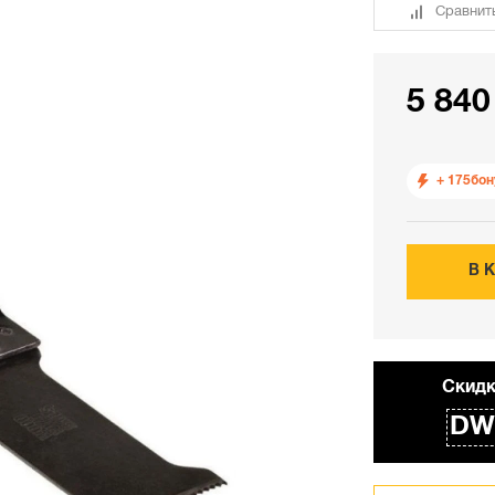
Сравнит
5 840
+ 175
бон
В 
Cкидк
DW