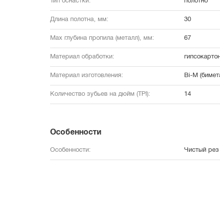
Тип оснастки:
полотно
Длина полотна, мм:
30
Max глубина пропила (металл), мм:
67
Материал обработки:
гипсокартон
Материал изготовления:
Bi-M (биме
Количество зубьев на дюйм (TPI):
14
Особенности
Особенности:
Чистый рез