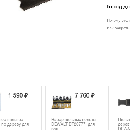
Город до
Почему стол
Как забрать
 590 ₽
7 760 ₽
льное
Набор пильных полотен
Пильное по
ереву для
DEWALT DT20777, для
дереву с гв
рен...
DEWALT D...