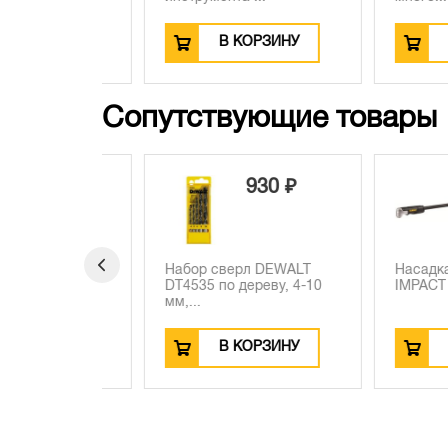
ЗИНУ
В КОРЗИНУ
В КО
Сопутствующие товары
960 ₽
930 ₽
6
бит
Набор сверл DEWALT
Насадка угл
 109 шт.
DT4535 по дереву, 4-10
IMPACT 2 поко
мм,...
ЗИНУ
В КОРЗИНУ
В КО