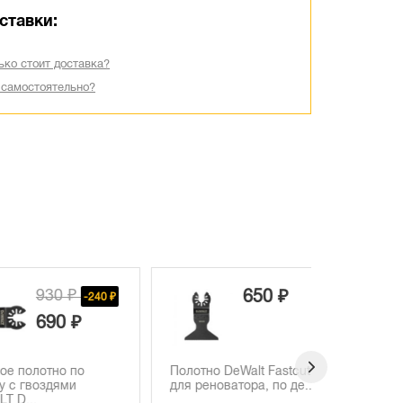
ставки:
ько стоит доставка?
 самостоятельно?
930 ₽
650 ₽
-240 ₽
690 ₽
лотно по
Полотно DeWalt Fastcut,
Набор нас
оздями
для реноватора, по де...
реновато
DT20731, .