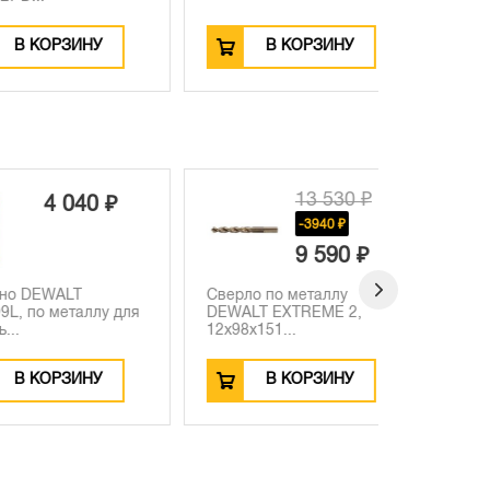
ОРЗИНУ
В КОРЗИНУ
В
13 530 ₽
4 040 ₽
-3940 ₽
9 590 ₽
EWALT
Сверло по металлу
Кровельны
 металлу для
DEWALT EXTREME 2,
DEWALT D
12x98x151...
метри...
ОРЗИНУ
В КОРЗИНУ
В