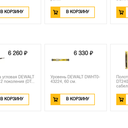
РЗИНУ
В КОРЗИНУ
В К
 260 ₽
6 330 ₽
овая DEWALT
Уровень DEWALT DWHT0-
Полотно D
ления (DT...
43224, 60 см.
DT2409L, по
сабель...
РЗИНУ
В КОРЗИНУ
В К