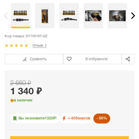
Код товара:
DT70518T-QZ
Отзыв: 1
Сравнить
В избранное
2 660 ₽
1 340 ₽
в наличии
Вы экономите
1320
₽!
+ 40
бонусов
50%