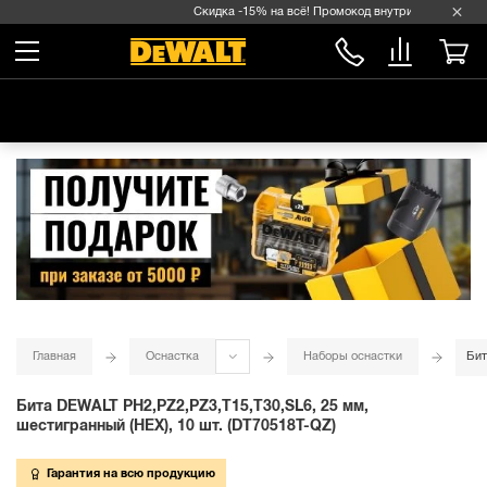
Скидка -15% на всё! Промокод внутри →
Главная
Оснастка
Наборы оснастки
Бит
Бита DEWALT PH2,PZ2,PZ3,T15,T30,SL6, 25 мм,
шестигранный (HEX), 10 шт. (DT70518T-QZ)
Гарантия на всю продукцию