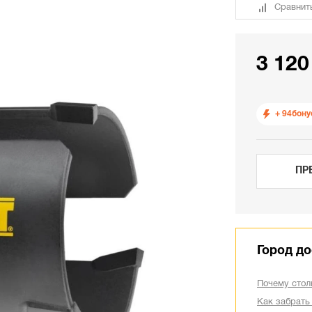
Сравнит
3 120
+ 94
бону
ПР
Город до
Почему стол
Как забрать