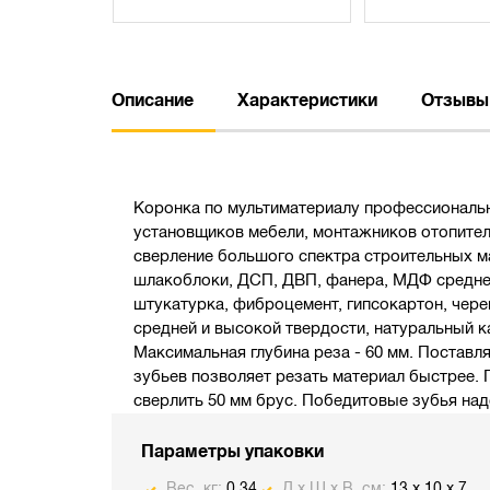
Описание
Характеристики
Отзывы
Коронка по мультиматериалу профессиональн
установщиков мебели, монтажников отопител
сверление большого спектра строительных м
шлакоблоки, ДСП, ДВП, фанера, МДФ средней 
штукатурка, фиброцемент, гипсокартон, чере
средней и высокой твердости, натуральный к
Максимальная глубина реза - 60 мм. Поставл
зубьев позволяет резать материал быстрее. 
сверлить 50 мм брус. Победитовые зубья на
Параметры упаковки
Вес, кг:
0.34
Д х Ш х В, см:
13 x 10 x 7