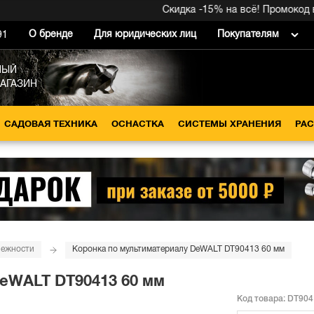
Скидка -15% на всё! Промокод внут
О бренде
Для юридических лиц
Покупателям
91
НЫЙ
МАГАЗИН
САДОВАЯ ТЕХНИКА
ОСНАСТКА
СИСТЕМЫ ХРАНЕНИЯ
РА
лежности
Коронка по мультиматериалу DeWALT DT90413 60 мм
DeWALT DT90413 60 мм
Код товара:
DT904