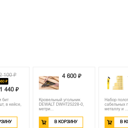
4 600 ₽
4 490 ₽
угольник
Набор полотен для
Набор свер
T25228-0,
сабельных пил по
DEWALT DT
металлу и ...
EXTREME, 6
ОРЗИНУ
В КОРЗИНУ
В 