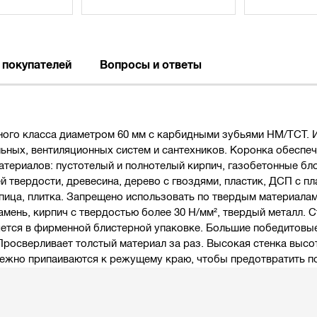
 покупателей
Вопросы и ответы
ого класса диаметром 60 мм с карбидными зубьями HM/TCT. 
ьных, вентиляционных систем и сантехников. Коронка обеспе
атериалов: пустотелый и полнотелый кирпич, газобетонные бл
твердости, древесина, дерево с гвоздями, пластик, ДСП с пл
пица, плитка. Запрещено использовать по твердым материалам 
амень, кирпич с твердостью более 30 Н/мм², твердый металл. 
яется в фирменной блистерной упаковке. Большие победитовые
Просверливает толстый материал за раз. Высокая стенка высо
дежно припаиваются к режущему краю, чтобы предотвратить п