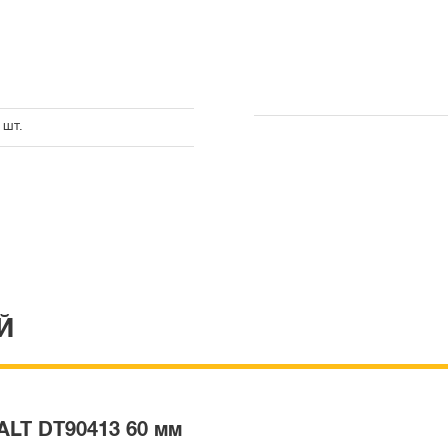
 шт.
Й
ALT DT90413 60 мм