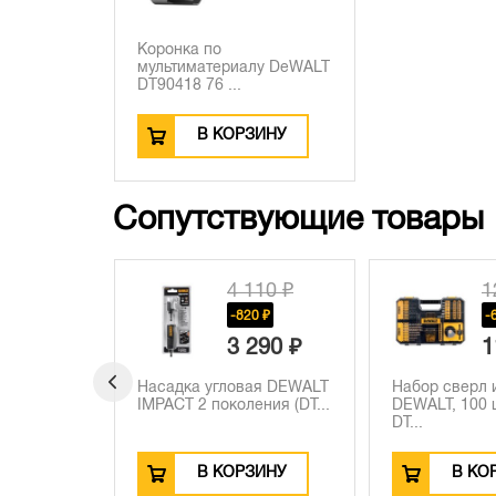
Коронка по
мультиматериалу DeWALT
DT90418 76 ...
В КОРЗИНУ
Сопутствующие товары
110 ₽
12 100 ₽
20 ₽
-660 ₽
 290 ₽
11 440 ₽
вая DEWALT
Набор сверл и бит
Кровельный 
ения (DT...
DEWALT, 100 шт, в кейсе,
DEWALT DWH
DT...
метри...
ЗИНУ
В КОРЗИНУ
В К