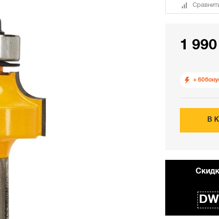
Сравнит
1 990
+ 60
бону
В 
Cкидк
DW