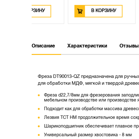
ЗИНУ
В КОРЗИНУ
В КО
Описание
Характеристики
Отзывы
Фреза DT90013-QZ предназначена для ручных
для обработки МДФ, мягкой и твердой древес
Фреза d22,7/8мм для фрезерования заподлиц
мебельном производстве или производстве
Подходит как для обработки массива древес
Лезвия TCT HM продолжительное время сохр
Шарикоподшипник обеспечивает плавное про
Универсальный размер хвостовика - 8 мм