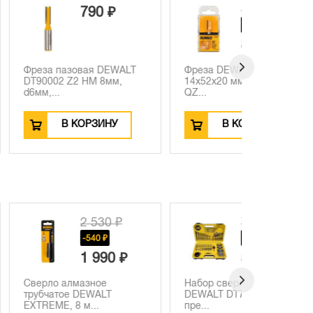
1 590 ₽
790 ₽
-700 ₽
890 ₽
вая DEWALT
Фреза DEWALT пазовая,
Фреза па
 HM 8мм,
14х52х20 мм (DT90006-
DT90012 
QZ...
d25мм...
ОРЗИНУ
В КОРЗИНУ
В
2 530 ₽
7 100 ₽
-540 ₽
-1110 ₽
1 990 ₽
5 990 ₽
азное
Набор сверл и насадок
Пильный 
DEWALT
DEWALT DT71563, 100
DT10304, 
м...
пре...
190х3...