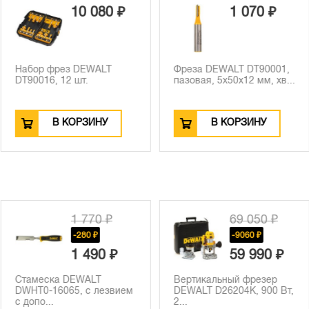
0 080 ₽
1 070 ₽
DEWALT
Фреза DEWALT DT90001,
Фреза пазо
т.
пазовая, 5х50х12 мм, хв...
DT90002 Z2
d6мм,...
РЗИНУ
В КОРЗИНУ
В К
 770 ₽
69 050 ₽
280 ₽
-9060 ₽
 490 ₽
59 990 ₽
WALT
Вертикальный фрезер
Сверло алм
 с лезвием
DEWALT D26204K, 900 Вт,
трубчатое 
2...
EXTREME, 8 