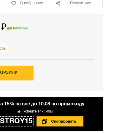
ь
В избранное
Поделиться
 ₽
в наличии
сов
КОРЗИНУ
а 15% на всё до 10.08 по промокоду
14ч : 49м
STROY15