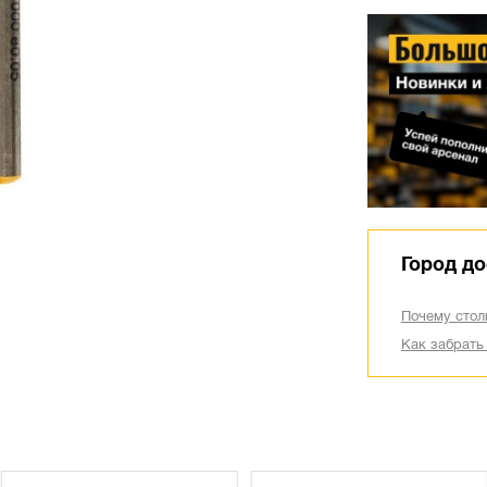
Город до
Почему стол
Как забрать