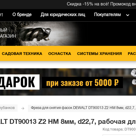
Скидка -15% на всё! Промокод внутри
О бренде
Для юридических лиц
Покупателям
91
НЫЙ
МАГАЗИН
САДОВАЯ ТЕХНИКА
ОСНАСТКА
СИСТЕМЫ ХРАНЕНИЯ
РА
рубанков
Фреза для снятия фасок DEWALT DT90013 Z2 HM 8мм, d22,7, 
T DT90013 Z2 HM 8мм, d22,7, рабочая дл
Код товара:
DT900