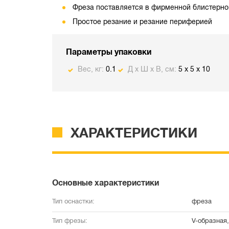
Фреза поставляется в фирменной блистерно
Простое резание и резание периферией
Параметры упаковки
Вес, кг:
0.1
Д х Ш х В, см:
5 x 5 x 10
ХАРАКТЕРИСТИКИ
Основные характеристики
Тип оснастки:
фреза
Тип фрезы:
V-образная,