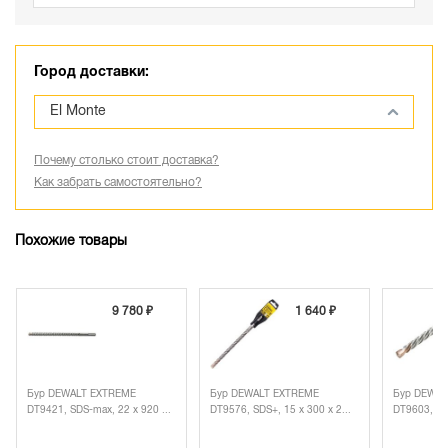
Город доставки:
El Monte
Почему столько стоит доставка?
Как забрать самостоятельно?
Похожие товары
9 780 ₽
1 640 ₽
Бур DEWALT EXTREME
Бур DEWALT EXTREME
Бур DEWAL
DT9421, SDS-max, 22 x 920 ...
DT9576, SDS+, 15 x 300 x 2...
DT9603, SDS