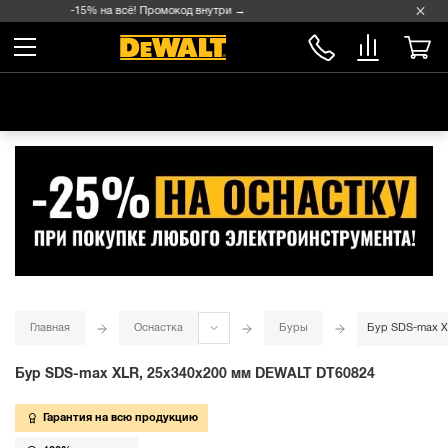
Скидка -15% на всё! Промокод внутри →
Главная
Оснастка
Буры
Бур SDS-max X
Бур SDS-max XLR, 25x340x200 мм DEWALT DT60824
Гарантия на всю продукцию