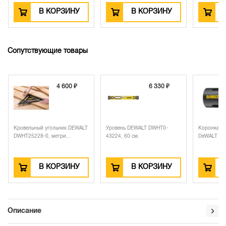
В КОРЗИНУ
В КОРЗИНУ
Сопутствующие товары
4 600 ₽
6 330 ₽
Кровельный угольник DEWALT
Уровень DEWALT DWHT0-
Коронка по
DWHT25228-0, метри...
43224, 60 см.
DeWALT DT9
В КОРЗИНУ
В КОРЗИНУ
Описание