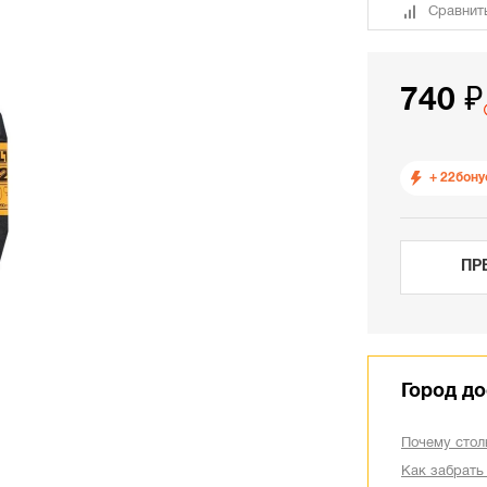
Сравнит
740 ₽
+ 22
бону
ПР
Город до
Почему стол
Как забрать