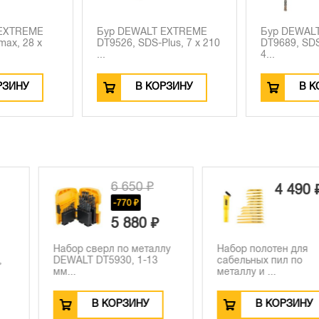
 EXTREME
Бур DEWALT EXTREME
Бур DEWAL
max, 28 x
DT9526, SDS-Plus, 7 x 210
DT9689, SDS
...
4...
РЗИНУ
В КОРЗИНУ
В К
 650 ₽
4 490 ₽
770 ₽
 880 ₽
по металлу
Набор полотен для
Набор сверл
0, 1-13
сабельных пил по
DEWALT, 100
металлу и ...
DT...
РЗИНУ
В КОРЗИНУ
В К