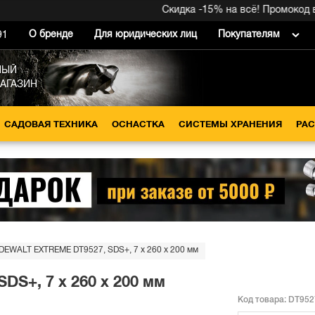
Скидка -15% на всё! Промокод внут
О бренде
Для юридических лиц
Покупателям
91
НЫЙ
МАГАЗИН
САДОВАЯ ТЕХНИКА
ОСНАСТКА
СИСТЕМЫ ХРАНЕНИЯ
РА
DEWALT EXTREME DT9527, SDS+, 7 x 260 x 200 мм
S+, 7 x 260 x 200 мм
Код товара:
DT952