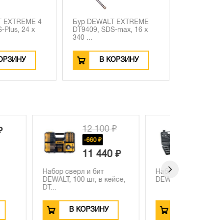
T EXTREME 4
Бур DEWALT EXTREME
-Plus, 24 x
DT9409, SDS-max, 16 x
340 ...
ОРЗИНУ
В КОРЗИНУ
12 100 ₽
5 960 ₽
-660 ₽
11 440 ₽
 и бит
Набор сверл и бит
Полотно д
 шт, в кейсе,
DEWALT DT0109, 109 шт.
аллигатор
DEWALT DT
ОРЗИНУ
В КОРЗИНУ
В