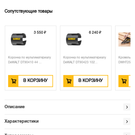
Сопутствующие товары
3 550 ₽
6 240 ₽
Коронка по мультиматериалу
Коронка по мультиматериалу
Кровельны
DeWALT DT90410 44 ...
DeWALT DT90423 102...
DWHT25228-
В КОРЗИНУ
В КОРЗИНУ
Описание
Характеристики