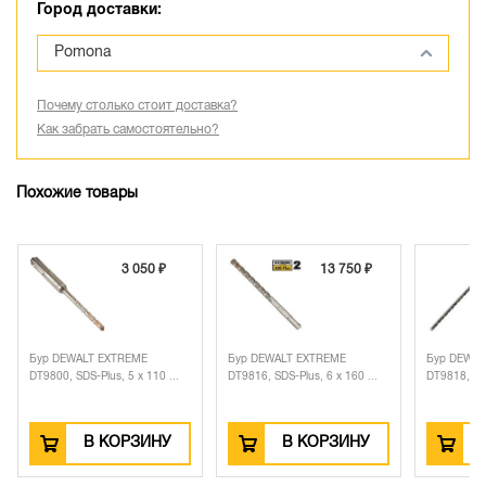
Город доставки:
Pomona
Почему столько стоит доставка?
Как забрать самостоятельно?
Похожие товары
3 050 ₽
13 750 ₽
Бур DEWALT EXTREME
Бур DEWALT EXTREME
Бур DEWAL
DT9800, SDS-Plus, 5 x 110 ...
DT9816, SDS-Plus, 6 x 160 ...
DT9818, SDS
В КОРЗИНУ
В КОРЗИНУ