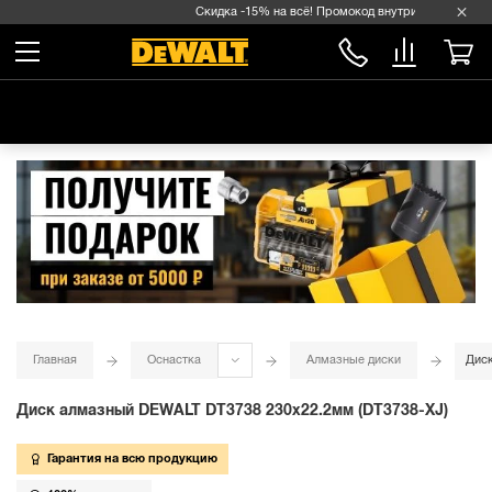
Скидка -15% на всё! Промокод внутри →
Главная
Оснастка
Алмазные диски
Диск
Диск алмазный DEWALT DT3738 230х22.2мм (DT3738-XJ)
Гарантия на всю продукцию