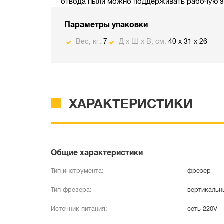
отвода пыли можно поддерживать рабочую зо
Параметры упаковки
Вес, кг:
7
Д х Ш х В, см:
40 x 31 x 26
ХАРАКТЕРИСТИКИ
Общие характеристики
Тип инструмента:
фрезер
Тип фрезера:
вертикальн
Источник питания:
сеть 220V