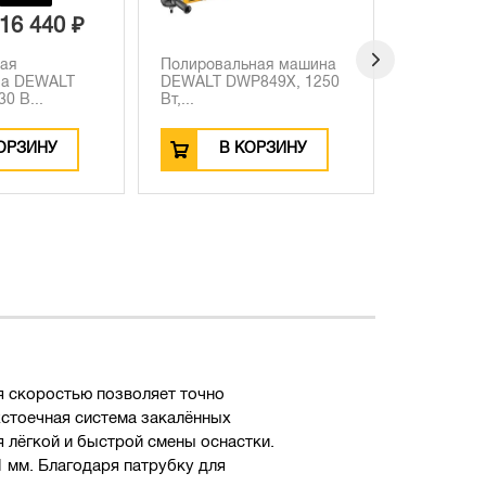
109 990 ₽
альная машина
Рейсмусовый станок
Строит
DWP849X, 1250
DEWALT DW733, 1800 Вт,
DEWALT
100...
Вт,...
 КОРЗИНУ
В КОРЗИНУ
я скоростью позволяет точно
хстоечная система закалённых
 лёгкой и быстрой смены оснастки.
 мм. Благодаря патрубку для