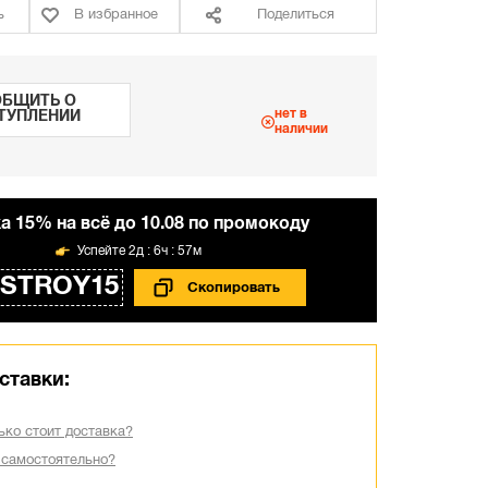
ь
В избранное
Поделиться
БЩИТЬ О
нет в
ТУПЛЕНИИ
наличии
а 15% на всё до 10.08 по промокоду
2д : 6ч : 57м
STROY15
ставки:
ько стоит доставка?
 самостоятельно?