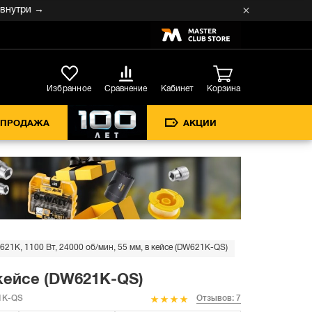
ри →
Кабинет
Избранное
Сравнение
Корзина
СПРОДАЖА
АКЦИИ
1K, 1100 Вт, 24000 об/мин, 55 мм, в кейсе (DW621K-QS)
 кейсе (DW621K-QS)
1K-QS
Отзывов: 7