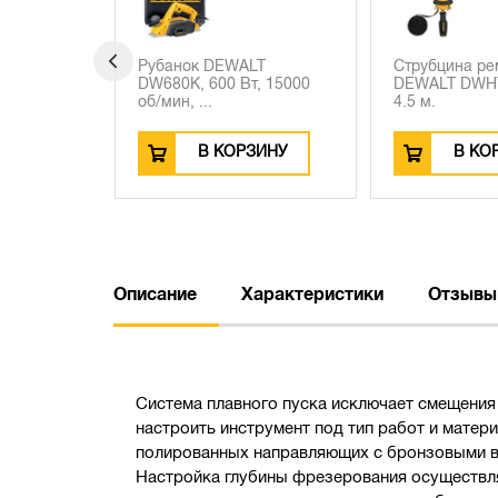
WALT
Струбцина ременная
Дисковая 
Вт, 15000
DEWALT DWHT83839-0,
пила DEWA
4.5 м.
1850...
ОРЗИНУ
В КОРЗИНУ
В 
Описание
Характеристики
Отзывы
Система плавного пуска исключает смещения
настроить инструмент под тип работ и мате
полированных направляющих с бронзовыми вт
Настройка глубины фрезерования осуществляе