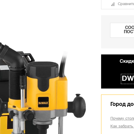
Сравнит
СОО
ПОС
Cкидк
DW
Город до
Почему стол
Как забрать