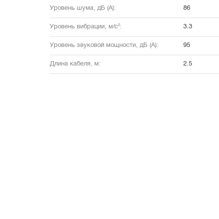
Уровень шума, дБ (А):
86
Уровень вибрации, м/с²:
3.3
Уровень звуковой мощности, дБ (А):
95
Длина кабеля, м:
2.5