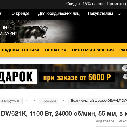
Скидка -15% на всё! Промокод внут
О бренде
Для юридических лиц
Покупателям
91
НЫЙ
МАГАЗИН
САДОВАЯ ТЕХНИКА
ОСНАСТКА
СИСТЕМЫ ХРАНЕНИЯ
РА
 инструмент
Фрезеры
Вертикальный фрезер DEWALT DW62
621K, 1100 Вт, 24000 об/мин, 55 мм, в
Код товара:
DW62