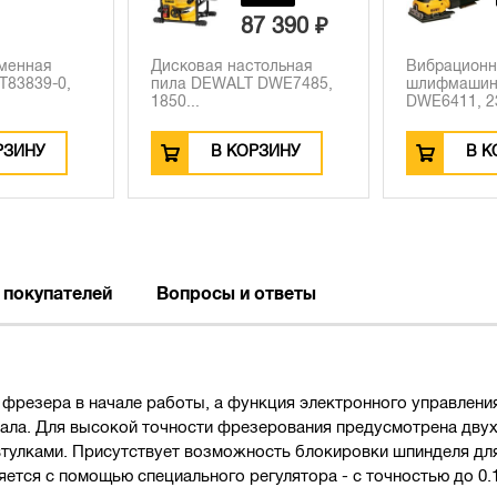
87 390 ₽
16 440 ₽
настольная
Вибрационная
Полиров
LT DWE7485,
шлифмашина DEWALT
DEWALT 
DWE6411, 230 В...
Вт,...
КОРЗИНУ
В КОРЗИНУ
В
 покупателей
Вопросы и ответы
 фрезера в начале работы, а функция электронного управлени
риала. Для высокой точности фрезерования предусмотрена дву
улками. Присутствует возможность блокировки шпинделя для
тся с помощью специального регулятора - с точностью до 0.1