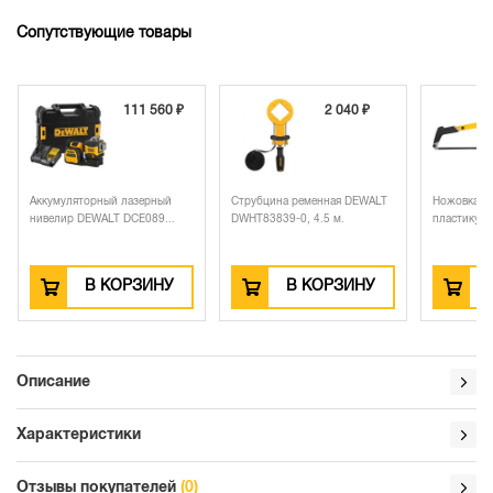
Сопутствующие товары
111 560 ₽
2 040 ₽
Аккумуляторный лазерный
Струбцина ременная DEWALT
Ножовка по
нивелир DEWALT DCE089...
DWHT83839-0, 4.5 м.
пластику D
В КОРЗИНУ
В КОРЗИНУ
Описание
Характеристики
Отзывы покупателей
(0)