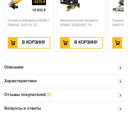
-5370 ₽
18 800 ₽
Угловая шлифмашина DEWALT
Аккумуляторный реноватор
Торцовочн
DWE490, 2000 Вт, 23...
DEWALT DCS356NT, 18 ...
DWS773, 130
В КОРЗИНУ
В КОРЗИНУ
Описание
Характеристики
Отзывы покупателей
(0)
Вопросы и ответы