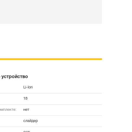
 устройство
Li-Ion
18
омплекте:
нет
слайдер