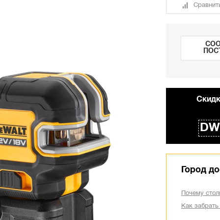
Сравнит
СОО
ПОС
Cкидк
DW
Город до
Почему стол
Как забрать