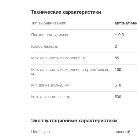
Технические характеристики
Тип выравнивания:
автоматиче
Погрешность, мм/м:
± 0.3
Класс лазера:
2
Max дальность измерения, м:
85
Max дальность измерения с приемником, 
100
м:
Min длина волны, нм:
510
Max длина волны, нм:
530
Эксплуатационные характеристики
Цвет луча:
зеленый