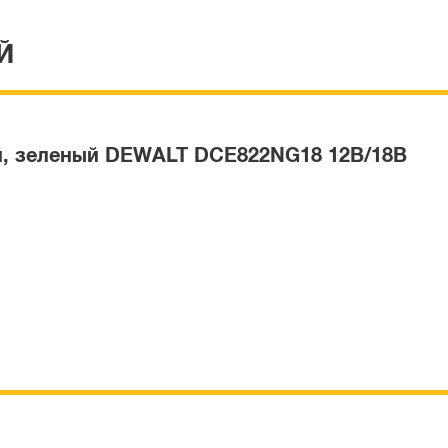
Й
й, зеленый DEWALT DCE822NG18 12В/18В