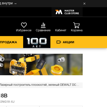
утри →
Кабинет
Избранное
Сравнение
Корзина
СПРОДАЖА
АКЦИИ
Лазерный построитель плоскостей, зеленый DEWALT DCE822NG18 12В/18В
18В
2NG18-XJ