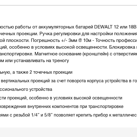
остью работы от аккумуляторных батарей DEWALT 12 или 18В
очечных проекции. Ручка регулировки для настройки положени
ой плоскости. Погрешность +/- 3мм @ 10м - Точность професс
ций, особенно в условиях высокой освещенности. Блокировка
нспортировке. Магнитное основание (кронштейн) с отверстиями
м или устанавливать на треногу
ьную, а также 2 точечных проекции
 вертикальных проекций за счет поворота корпуса устройства в г
ессионального устройства
сти проекций, особенно в условиях высокой освещенности
повреждения внутренних компонентов при транспортировке
ями с резьбой 1/4” и 5/8” позволяет крепить прибор к металличе