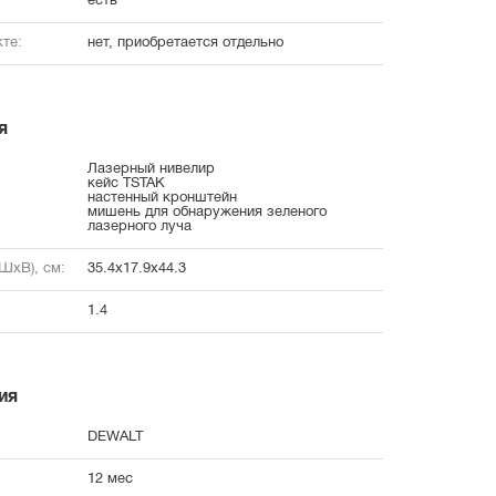
есть
те:
нет, приобретается отдельно
я
Лазерный нивелир
кейс TSTAK
настенный кронштейн
мишень для обнаружения зеленого
лазерного луча
ШxВ), см:
35.4x17.9x44.3
1.4
ия
DEWALT
12 мес