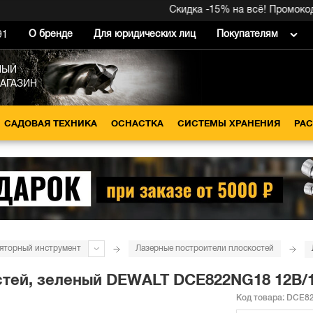
Скидка -15% на всё! Промокод вн
О бренде
Для юридических лиц
Покупателям
91
НЫЙ
МАГАЗИН
САДОВАЯ ТЕХНИКА
ОСНАСТКА
СИСТЕМЫ ХРАНЕНИЯ
РА
яторный инструмент
Лазерные построители плоскостей
стей, зеленый DEWALT DCE822NG18 12В/
Код товара:
DCE82