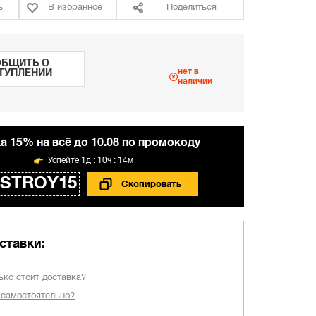
ь
В избранное
Поделиться
БЩИТЬ О
нет в
ТУПЛЕНИИ
наличии
а 15% на всё до 10.08 по промокоду
1д : 10ч : 14м
STROY15
ставки:
ько стоит доставка?
 самостоятельно?