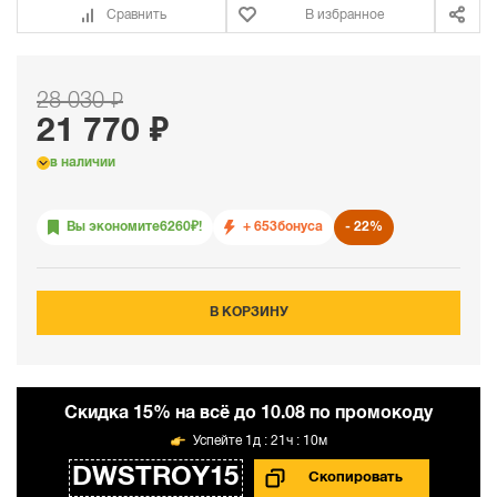
Сравнить
В избранное
28 030 ₽
21 770 ₽
в наличии
Вы экономите
6260
₽!
+ 653
бонуса
22%
В КОРЗИНУ
Cкидка 15% на всё до 10.08 по промокоду
1д : 21ч : 10м
DWSTROY15