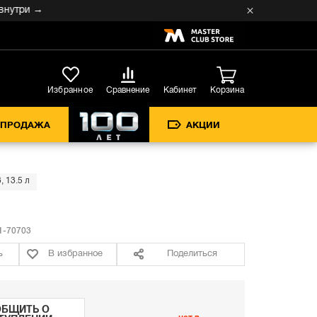
ри →
Кабинет
Избранное
Сравнение
Корзина
СПРОДАЖА
АКЦИИ
 13.5 л
-70703
ь
В избранное
Поделиться
БЩИТЬ О