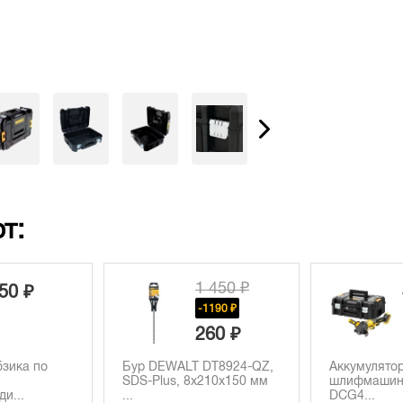
т:
1 450 ₽
41 430 ₽
-1190 ₽
260 ₽
ALT DT8924-QZ,
Аккумуляторная угловая
Аккуму
, 8x210х150 мм
шлифмашина DEWALT
POWER
DCG4...
Li-Ion...