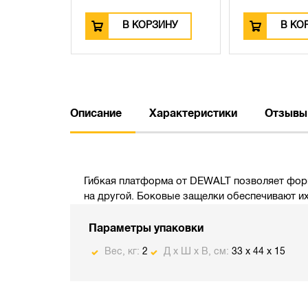
КОРЗИНУ
В КОРЗИНУ
Описание
Характеристики
Отзывы
Гибкая платформа от DEWALT позволяет форм
на другой. Боковые защелки обеспечивают и
Параметры упаковки
Вес, кг:
2
Д х Ш х В, см:
33 x 44 x 15