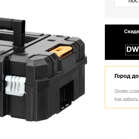
ПОС
Cкидк
DW
Город до
Почему стол
Как забрать