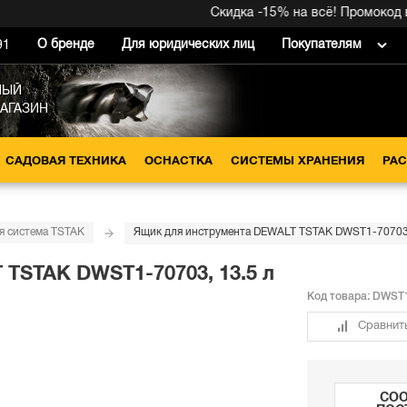
Скидка -15% на всё! Промокод внут
О бренде
Для юридических лиц
Покупателям
91
НЫЙ
МАГАЗИН
САДОВАЯ ТЕХНИКА
ОСНАСТКА
СИСТЕМЫ ХРАНЕНИЯ
РА
я система TSTAK
Ящик для инструмента DEWALT TSTAK DWST1-70703,
TSTAK DWST1-70703, 13.5 л
Код товара:
DWST1
Сравнит
СОО