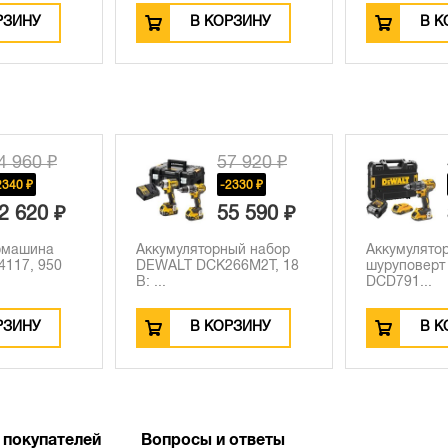
КОРЗИНУ
В КОРЗИНУ
В
57 920 ₽
49 940 ₽
-2330 ₽
-18770 ₽
55 590 ₽
31 170 ₽
рный набор
Аккумуляторная дрель-
Рюкзак дл
K266M2T, 18
шуруповерт DEWALT
DEWALT D
DCD791...
40...
ОРЗИНУ
В КОРЗИНУ
В
 покупателей
Вопросы и ответы