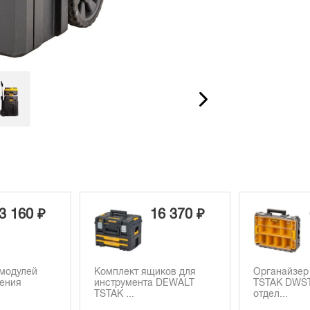
16 370 ₽
6 760 ₽
ящиков для
Органайзер DEWALT
Ящик для
та DEWALT
TSTAK DWST82968-1, 10
DEWALT T
отдел...
DWST833.