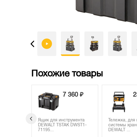
Похожие товары
7 360 ₽
23 160 ₽
струмента
Тележка, для модулей
Комплект 
AK DWST1-
системы хранения
инструмен
DEWALT ...
TSTAK ...