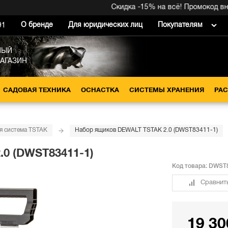
Скидка -15% на всё! Промокод внутри
О бренде
Для юридических лиц
Покупателям
91
НЫЙ
МАГАЗИН
САДОВАЯ ТЕХНИКА
ОСНАСТКА
СИСТЕМЫ ХРАНЕНИЯ
РА
я система TSTAK
Набор ящиков DEWALT TSTAK 2.0 (DWST83411-1)
0 (DWST83411-1)
Код товара:
DWST8
Сравнит
19 30