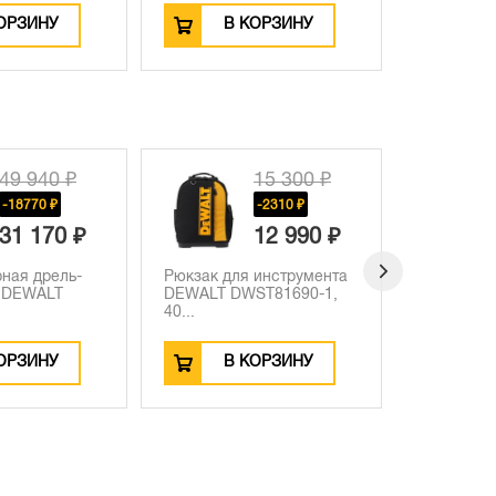
 КОРЗИНУ
В КОРЗИНУ
15 300 ₽
31 060 ₽
-2310 ₽
-3560 ₽
12 990 ₽
27 500 ₽
я инструмента
Аккумуляторная угловая
Аккумул
WST81690-1,
шлифмашина DEWALT
шурупо
DCG4...
DCF850N,
 КОРЗИНУ
В КОРЗИНУ