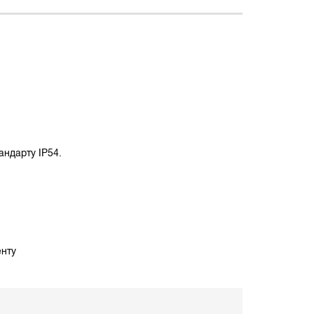
ндарту IP54.
нту