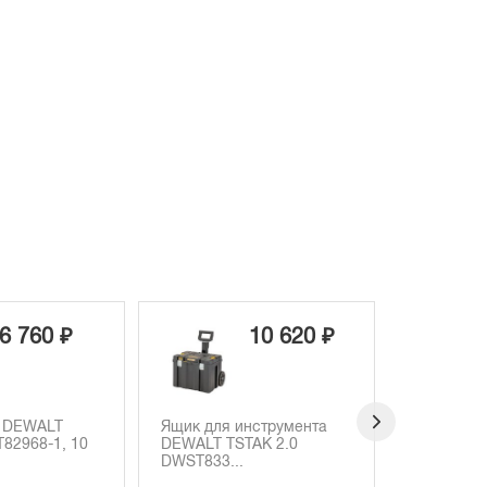
10 620 ₽
7 720 ₽
 инструмента
Ящик для инструмента
Ящик-о
STAK 2.0
DEWALT TSTAK IV
DEWALT
..
(DWST1-7...
70705, 