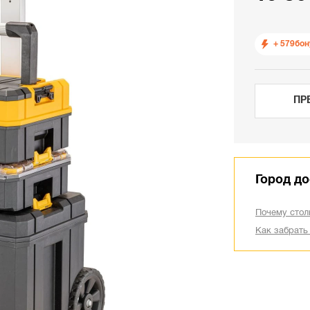
+ 579
бон
ПР
Город до
Почему стол
Как забрать