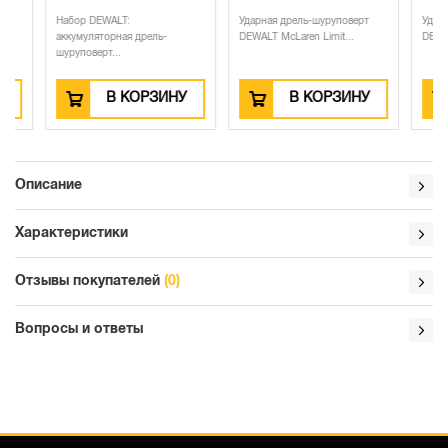
Набор DEWALT:
Ударная дрель-шуруповерт
Ударная д
аккумуляторная дрель-
DEWALT McLaren Limit...
DEWALT DC
шуруповерт...
В КОРЗИНУ
В КОРЗИНУ
Описание
Характеристики
Отзывы покупателей
(0)
Вопросы и ответы